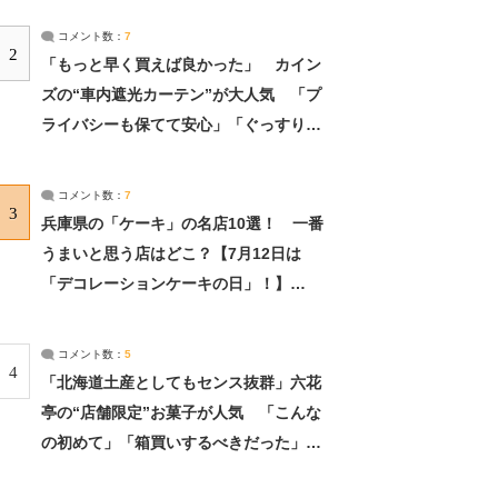
コメント数：
7
2
「もっと早く買えば良かった」 カイン
ズの“車内遮光カーテン”が大人気 「プ
ライバシーも保てて安心」「ぐっすり眠
れました」（2/2） | ライフ ねとらぼリ
サーチ：2ページ目
コメント数：
7
3
兵庫県の「ケーキ」の名店10選！ 一番
うまいと思う店はどこ？【7月12日は
「デコレーションケーキの日」！】
（2/4） | 兵庫県 ねとらぼリサーチ：2ペ
ージ目
コメント数：
5
4
「北海道土産としてもセンス抜群」六花
亭の“店舗限定”お菓子が人気 「こんな
の初めて」「箱買いするべきだった」
（1/2） | 北海道 ねとらぼリサーチ