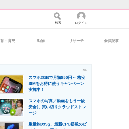
検索
ログイン
教育・育児
動物
リサーチ
会員記事
バイスの未来
好きが集まる 比べて選べる
- PR -
スマホ2GBで月額850円～ 格安
コミュニティ
マーケ×ITの今がよく分かる
SIMをお得に使うキャンペーン
実施中！
スマホの写真／動画をもう一段
・活用を支援
安全に 買い切りクラウドストレ
ージ
重量約999g、最新CPU搭載のビ