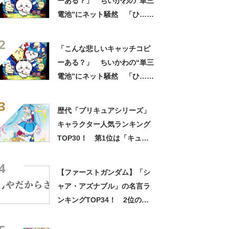
ーある？」 ちいかわの“単三
電池”にネット騒然 「ひ…人
の心ない……」「闇の深いグ
2
ッズで震える」「いやあああ
「こんな悲しいキャッチコピ
あああああああ」
ーある？」 ちいかわの“単三
電池”にネット騒然 「ひ…人
の心ない……」「闇の深いグ
3
ッズで震える」「いやあああ
歴代「プリキュアシリーズ」
あああああああ」
キャラクター人気ランキング
TOP30！ 第1位は「キュア
スカイ（ソラ・ハレワター
4
ル）」【2月1日はプリキュア
【ファーストガンダム】「シ
の日】
ャア・アズナブル」の名言ラ
ンキングTOP34！ 2位の
「坊やだからさ」を上回る1位
は？