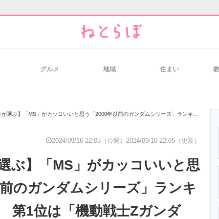
グルメ
地域
住まい
と未来を見通す
スマホと通信の最新トレンド
進化するPCとデ
】「MS」がカッコいいと思う「2000年以前のガンダムシリーズ」ランキングTOP13！ 第1位は「機動戦士Ζガンダム」【2024年最新投票結果】
のいまが分かる
企業ITのトレンドを詳説
経営リーダーの
2024/09/16 22:05（公開）
2024/09/16 22:05（更新）
が選ぶ】「MS」がカッコいいと思
T製品の総合サイト
IT製品の技術・比較・事例
製造業のIT導入
年以前のガンダムシリーズ」ランキ
！ 第1位は「機動戦士Ζガンダ