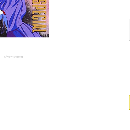
advertisement