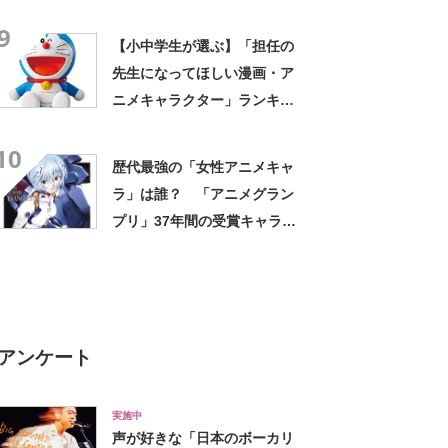
か出ない」「HPが0になるわ
9
こんなん」「地獄か？」
【小中学生が選ぶ】「担任の
先生になってほしい漫画・ア
ニメキャラクター」ランキン
グTOP12！ 第1位は「ドラ
10
えもん」【2023年最新調査結
歴代最強の「女性アニメキャ
果】
ラ」は誰？ 「アニメグラン
プリ」37年間の受賞キャラを
振り返る
アンケート
実施中
声が好きな「日本のボーカリ