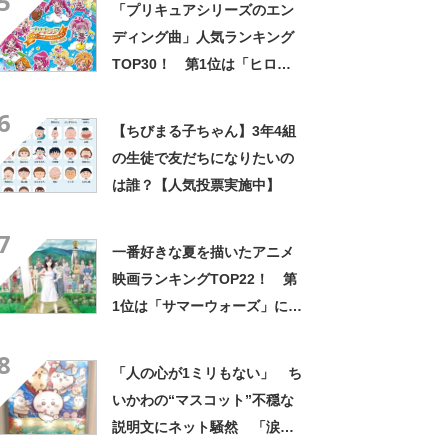
5
「プリキュアシリーズのエン
ディング曲」人気ランキング
TOP30！ 第1位は「ヒロガ
リズム」と「イェイ!イェイ!
6
イェイ!」【2024年最新調査結
【ちびまる子ちゃん】3年4組
果】
の生徒で友だちになりたいの
は誰？【人気投票実施中】
7
一番好きな夏を描いたアニメ
映画ランキングTOP22！ 第
1位は「サマーウォーズ」に決
定！【2021年最新結果】
8
「人の心が1ミリもない」 ち
いかわの“マスコット”不穏な
説明文にネット騒然 「涙し