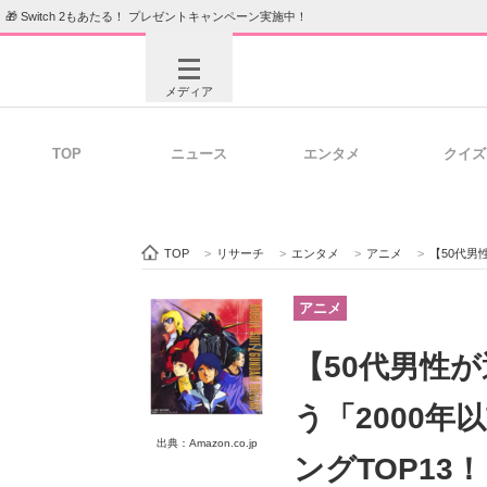
🎁 Switch 2もあたる！ プレゼントキャンペーン実施中！
メディア
TOP
ニュース
エンタメ
クイズ
注目記事を集めた総合ページ
ITの今
TOP
>
リサーチ
>
エンタメ
>
アニメ
>
【50代男性が選ぶ
ビジネスと働き方のヒント
AI活用
アニメ
【50代男性
ITエンジニア向け専門サイト
企業向けI
う「2000
出典：Amazon.co.jp
ングTOP13