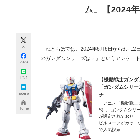
モノづくり技術者専門サイト
エレクトロ
ム」【2024
ちょっと気になるネットの話題
X
ねとらぼでは、2024年6月6日から6月1
のガンダムシリーズは？」というアンケー
Share
LINE
【機動戦士ガンダ
「ガンダムシリーズ
hatena
チ
アニメ「機動戦士ガ
Home
S）。ガンダムシリ
が設定されており、
ビルスーツがカッコ
で人気投票…