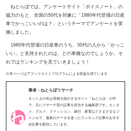
ねとらぼでは、アンケートサイト「ボイスノート」の
ITの今と未来を見通す
協力のもと、全国の50代を対象に「1980年代登場の日産
車でかっこいいのは？」というテーマでアンケートを実
スマホと通信の最新トレンド
施しました。
進化するPCとデバイスの未来
1980年代登場の日産車のうち、50代の人から「かっこ
好きが集まる 比べて選べる
いい」と支持されたのは、どの車種なのでしょうか。そ
れではランキングを見ていきましょう！
ビジネスと働き方のヒント
※本ページはアフィリエイトプログラムによる収益を得ています
AI活用のいまが分かる
企業ITのトレンドを詳説
筆者：ねとらぼリサーチ
ネット上の旬な情報を紹介するサイト「ねとらぼ」の中
経営リーダーのコミュニティ
で、主にリサーチ型の記事を担当する編集部です。エンタ
メ、グルメ、ファッション、旅行、家電などさまざまなジ
マーケ×ITの今がよく分かる
ャンルで、最新のデータを使ったランキング記事やおすす
め記事を配信しています。
ITエンジニア向け専門サイト