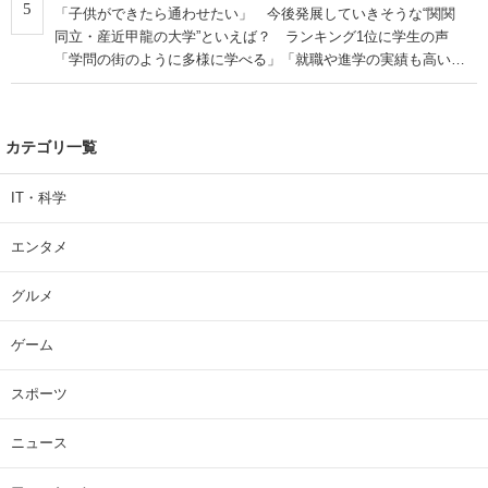
5
「子供ができたら通わせたい」 今後発展していきそうな“関関
同立・産近甲龍の大学”といえば？ ランキング1位に学生の声
「学問の街のように多様に学べる」「就職や進学の実績も高い」
| 大学 ねとらぼリサーチ
カテゴリ一覧
IT・科学
エンタメ
グルメ
ゲーム
スポーツ
ニュース