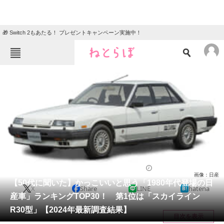
🎁 Switch 2もあたる！ プレゼントキャンペーン実施中！
ねとらぼメニュー
TOP
ニュース
エンタメ
クイズ
グルメ
地域
住まい
教育・育児
動物
リサーチ
自動車
2024/09/12 20:50（公開）
画像：日産
会員記事
【50代に聞いた】かっこいいと思う「1980年代登場の日
X
Share
LINE
hatena
産車」ランキングTOP30！ 第1位は「スカイライン
メディア
R30型」【2024年最新調査結果】
目次を表示
注目記事を集めた総合ページ