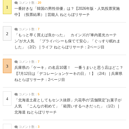
コメント数：
20
1
一番好きな「韓国の男性俳優」は？【2026年版・人気投票実施
中】（投票結果） | 芸能人 ねとらぼリサーチ
コメント数：
7
2
「もっと早く買えば良かった」 カインズの“車内遮光カーテ
ン”が大人気 「プライバシーも保てて安心」「ぐっすり眠れま
した」（2/2） | ライフ ねとらぼリサーチ：2ページ目
コメント数：
7
3
兵庫県の「ケーキ」の名店10選！ 一番うまいと思う店はどこ？
【7月12日は「デコレーションケーキの日」！】（2/4） | 兵庫県
ねとらぼリサーチ：2ページ目
コメント数：
5
4
「北海道土産としてもセンス抜群」六花亭の“店舗限定”お菓子が
人気 「こんなの初めて」「箱買いするべきだった」（1/2） |
北海道 ねとらぼリサーチ
コメント数：
3