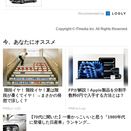
Recommended by
Copyright © ITmedia Inc. All Rights Reserved.
今、あなたにオススメ
階段イヤ！ 階段イヤ！夏は階
FPが解説！Apple製品を分割手
段が暑くてイヤ！ →まさかの発
数料0円で入手する方法とは？
想で涼しく？
PR(ねとらぼ)
PR(Fav-Log)
【70代に聞いた】一番かっこいいと思う「1980年代
に登場した日産車」ランキング...