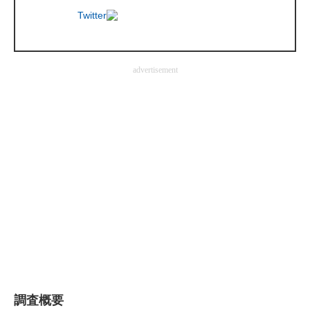
Twitter
企業向けIT製品の総合サイト
IT製品の技術・比較・事例
advertisement
製造業のIT導入・活用を支援
モノづくり技術者専門サイト
エレクトロニクス専門サイト
電子設計の基本と応用
エネルギーの専門メディア
建設×テクノロジーの最前線
ちょっと気になるネットの話題
調査概要