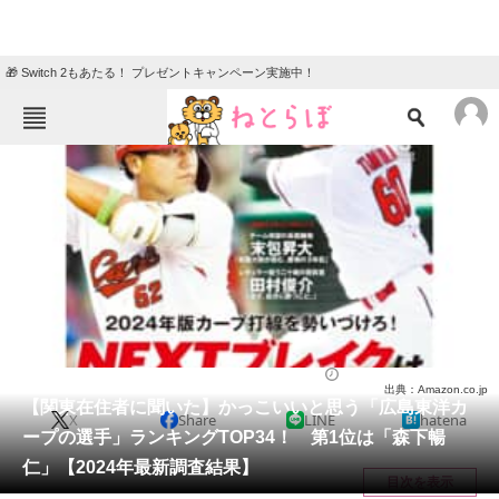
🎁 Switch 2もあたる！ プレゼントキャンペーン実施中！
ねとらぼメニュー
TOP
ニュース
エンタメ
クイズ
グルメ
地域
住まい
教育・育児
動物
リサーチ
スポーツ
2024/09/19 22:15（公開）
出典：Amazon.co.jp
会員記事
【関東在住者に聞いた】かっこいいと思う「広島東洋カ
X
Share
LINE
hatena
ープの選手」ランキングTOP34！ 第1位は「森下暢
メディア
仁」【2024年最新調査結果】
目次を表示
注目記事を集めた総合ページ