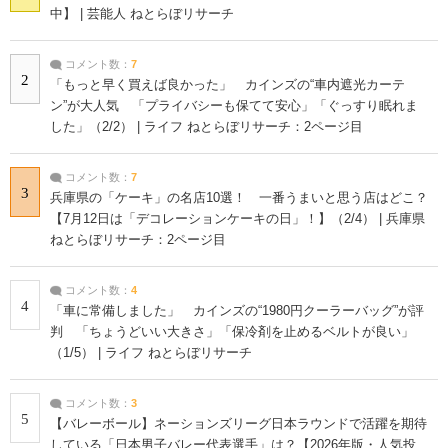
中】 | 芸能人 ねとらぼリサーチ
コメント数：
7
2
「もっと早く買えば良かった」 カインズの“車内遮光カーテ
ン”が大人気 「プライバシーも保てて安心」「ぐっすり眠れま
した」（2/2） | ライフ ねとらぼリサーチ：2ページ目
コメント数：
7
3
兵庫県の「ケーキ」の名店10選！ 一番うまいと思う店はどこ？
【7月12日は「デコレーションケーキの日」！】（2/4） | 兵庫県
ねとらぼリサーチ：2ページ目
コメント数：
4
4
「車に常備しました」 カインズの“1980円クーラーバッグ”が評
判 「ちょうどいい大きさ」「保冷剤を止めるベルトが良い」
（1/5） | ライフ ねとらぼリサーチ
コメント数：
3
5
【バレーボール】ネーションズリーグ日本ラウンドで活躍を期待
している「日本男子バレー代表選手」は？【2026年版・人気投