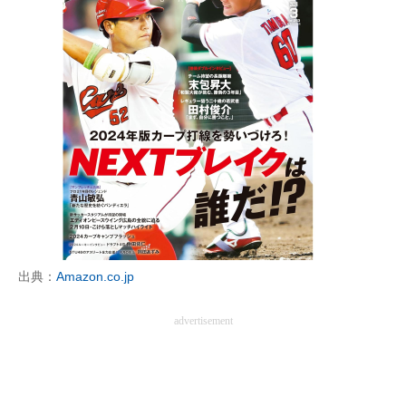
出典：
Amazon.co.jp
advertisement