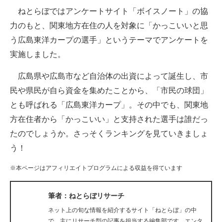
ねとらぼではアンケートサイト「ボイスノート」の協
ITの今と未来を見通す
力のもと、関東地方在住の人を対象に「かっこいいと思
う広島東洋カープの選手」というテーマでアンケートを
スマホと通信の最新トレンド
実施しました。
進化するPCとデバイスの未来
広島県や広島市など自治体の出資によって誕生し、市
好きが集まる 比べて選べる
民や県民が自ら資金を集めたことから、「市民の球団」
とも呼ばれる「広島東洋カープ」。その中でも、関東地
ビジネスと働き方のヒント
方在住者から「かっこいい」と支持された選手は誰だっ
AI活用のいまが分かる
たのでしょうか。さっそくランキングを見ていきましょ
う！
企業ITのトレンドを詳説
※本ページはアフィリエイトプログラムによる収益を得ています
経営リーダーのコミュニティ
マーケ×ITの今がよく分かる
筆者：ねとらぼリサーチ
ネット上の旬な情報を紹介するサイト「ねとらぼ」の中
ITエンジニア向け専門サイト
で、主にリサーチ型の記事を担当する編集部です。エンタ