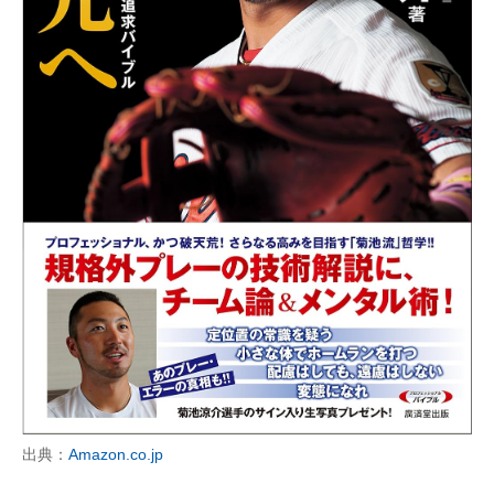
出典：
Amazon.co.jp