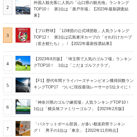
外国人観光客に人気の「山口県の観光地」ランキング
2
TOP10！ 第1位は「唐戸市場」【2023年最新調査結
果】
【プロ野球】「12球団の公式球団歌」人気ランキング
3
TOP12！ 第1位は広島東洋カープの「それ行けカープ
（若き鯉たち）」！【2022年最新投票結果】
【2023年8月版】「埼玉県で人気のゴルフ場」ランキン
4
グTOP10！ 1位は「こだまゴルフクラブ」
【F1】歴代年間ドライバーズチャンピオン獲得回数ラン
5
キングTOP17 ついに現役最強レーサーが1位タイに！
「神奈川県のゴルフ練習場」人気ランキングTOP10！
6
1位は「横浜旭ファミリーゴルフ」【2023年2月版】
「バスケットボール部員」が多い都道府県ランキン
7
グ！ 男子の1位は「東京」【2022年11月時点】