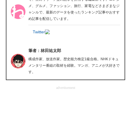
メ、グルメ、ファッション、旅行、家電などさまざまなジ
企業向けIT製品の総合サイト
ャンルで、最新のデータを使ったランキング記事やおすす
め記事を配信しています。
IT製品の技術・比較・事例
Twitter
製造業のIT導入・活用を支援
モノづくり技術者専門サイト
筆者：林田祐太郎
エレクトロニクス専門サイト
構成作家、放送作家。歴史能力検定1級合格。NHKドキュ
メンタリー番組の取材を経験。マンガ、アニメが大好きで
電子設計の基本と応用
す。
エネルギーの専門メディア
advertisement
建設×テクノロジーの最前線
ちょっと気になるネットの話題