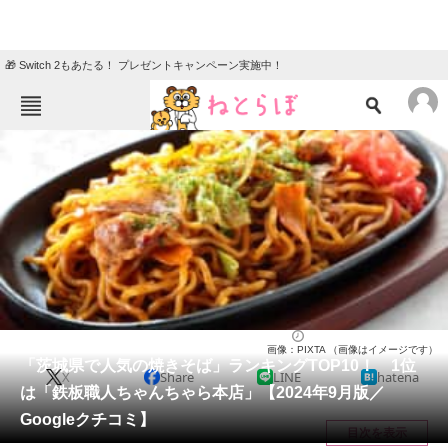
🎁 Switch 2もあたる！ プレゼントキャンペーン実施中！
ねとらぼメニュー
TOP
ニュース
エンタメ
クイズ
グルメ
地域
住まい
教育・育児
動物
リサーチ
茨城県
2024/09/21 17:15（公開）
画像：PIXTA （画像はイメージです）
会員記事
「茨城県で人気の焼きそば」ランキングTOP10！ 1位
X
Share
LINE
hatena
は「鉄板職人ちゃんちゃら本店」【2024年9月版／
メディア
Googleクチコミ】
目次を表示
注目記事を集めた総合ページ