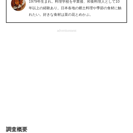
1979年生まれ。料理学校を卒業後、和食料理人として10
企業向けIT製品の総合サイト
年以上の経験あり。日本各地の郷土料理や季節の食材に触
れたい。好きな食材は菜の花とめかぶ。
IT製品の技術・比較・事例
advertisement
製造業のIT導入・活用を支援
モノづくり技術者専門サイト
エレクトロニクス専門サイト
電子設計の基本と応用
エネルギーの専門メディア
建設×テクノロジーの最前線
ちょっと気になるネットの話題
調査概要