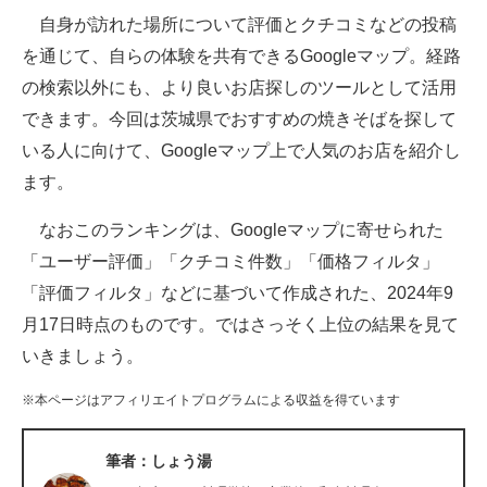
自身が訪れた場所について評価とクチコミなどの投稿
ITの今と未来を見通す
を通じて、自らの体験を共有できるGoogleマップ。経路
の検索以外にも、より良いお店探しのツールとして活用
スマホと通信の最新トレンド
できます。今回は茨城県でおすすめの焼きそばを探して
進化するPCとデバイスの未来
いる人に向けて、Googleマップ上で人気のお店を紹介し
ます。
好きが集まる 比べて選べる
なおこのランキングは、Googleマップに寄せられた
ビジネスと働き方のヒント
「ユーザー評価」「クチコミ件数」「価格フィルタ」
AI活用のいまが分かる
「評価フィルタ」などに基づいて作成された、2024年9
月17日時点のものです。ではさっそく上位の結果を見て
企業ITのトレンドを詳説
いきましょう。
経営リーダーのコミュニティ
※本ページはアフィリエイトプログラムによる収益を得ています
マーケ×ITの今がよく分かる
筆者：しょう湯
ITエンジニア向け専門サイト