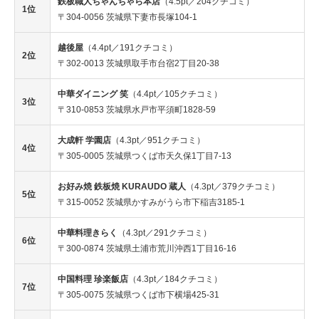
鉄板職人ちゃんちゃら本店
（4.5pt／204クチコミ）
1位
〒304-0056 茨城県下妻市長塚104-1
越後屋
（4.4pt／191クチコミ）
2位
〒302-0013 茨城県取手市台宿2丁目20-38
中華ダイニング 笑
（4.4pt／105クチコミ）
3位
〒310-0853 茨城県水戸市平須町1828-59
大成軒 学園店
（4.3pt／951クチコミ）
4位
〒305-0005 茨城県つくば市天久保1丁目7-13
お好み焼 鉄板焼 KURAUDO 蔵人
（4.3pt／379クチコミ）
5位
〒315-0052 茨城県かすみがうら市下稲吉3185-1
中華料理きらく
（4.3pt／291クチコミ）
6位
〒300-0874 茨城県土浦市荒川沖西1丁目16-16
中国料理 珍楽飯店
（4.3pt／184クチコミ）
7位
〒305-0075 茨城県つくば市下横場425-31