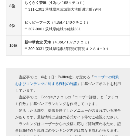
ちくらく茶屋
（4.3pt／168クチコミ）
8位
〒311-1301 茨城県東茨城郡大洗町磯浜町7944
ピッピーフーズ
（4.3pt／140クチコミ）
9位
〒307-0001 茨城県結城市結城381
新中華食堂 天海
（4.3pt／137クチコミ）
10位
〒300-0331 茨城県稲敷郡阿見町阿見４２８４−９１
・当記事では、X社（旧：Twitter社）が定める「
ユーザーの権利
およびコンテンツに対する権利の許諾
」に基づいてポストを利用
しています。
・当記事では、Googleクチコミの「ユーザー評価」と「クチコ
ミ件数」に基づいてランキングを作成しています。
・閉店した店舗や、提供を終了したメニューが含まれている場合
があります。最新情報は店舗の公式サイト等でご確認ください。
・ランキングはユーザーからの投稿に応じて随時変わるため、記
事執筆時点と現時点のランキング内容は異なる恐れがあります。