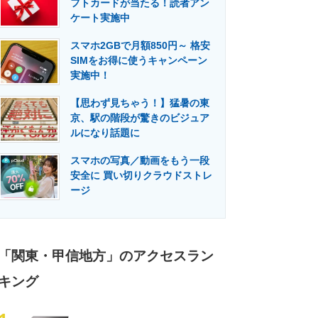
フトカードが当たる！読者アン
門メディア
建設×テクノロジーの最前線
ケート実施中
スマホ2GBで月額850円～ 格安
SIMをお得に使うキャンペーン
実施中！
【思わず見ちゃう！】猛暑の東
京、駅の階段が驚きのビジュア
ルになり話題に
スマホの写真／動画をもう一段
安全に 買い切りクラウドストレ
ージ
「関東・甲信地方」のアクセスラン
キング