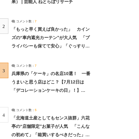
果） | 芸能人 ねとらぼリサーチ
コメント数：
7
2
「もっと早く買えば良かった」 カイン
ズの“車内遮光カーテン”が大人気 「プ
ライバシーも保てて安心」「ぐっすり眠
れました」（2/2） | ライフ ねとらぼリ
サーチ：2ページ目
コメント数：
7
3
兵庫県の「ケーキ」の名店10選！ 一番
うまいと思う店はどこ？【7月12日は
「デコレーションケーキの日」！】
（2/4） | 兵庫県 ねとらぼリサーチ：2ペ
ージ目
コメント数：
5
4
「北海道土産としてもセンス抜群」六花
亭の“店舗限定”お菓子が人気 「こんな
の初めて」「箱買いするべきだった」