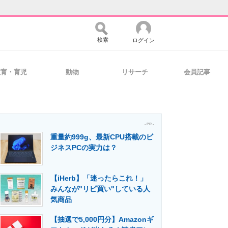
検索
ログイン
教育・育児
動物
リサーチ
会員記事
バイスの未来
好きが集まる 比べて選べる
- PR -
重量約999g、最新CPU搭載のビ
コミュニティ
マーケ×ITの今がよく分かる
ジネスPCの実力は？
【iHerb】「迷ったらこれ！」
・活用を支援
みんなが"リピ買い"している人
気商品
【抽選で5,000円分】Amazonギ