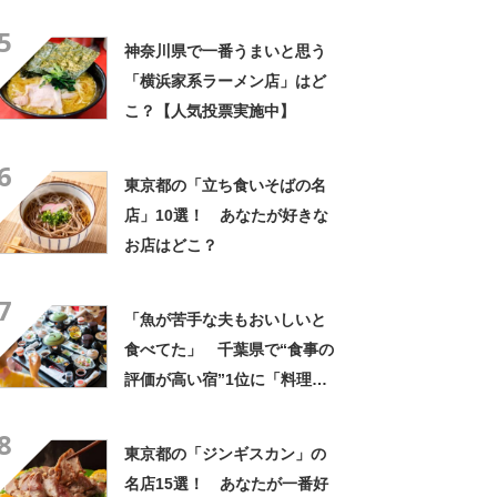
理がとにかくおいしい」「心
5
から泊まってよかったと思い
神奈川県で一番うまいと思う
ました」の声
「横浜家系ラーメン店」はど
こ？【人気投票実施中】
6
東京都の「立ち食いそばの名
店」10選！ あなたが好きな
お店はどこ？
7
「魚が苦手な夫もおいしいと
食べてた」 千葉県で“食事の
評価が高い宿”1位に「料理や
気配りに感動」「安くビック
8
リしました」の声
東京都の「ジンギスカン」の
名店15選！ あなたが一番好