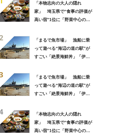
1
「本物志向の大人の隠れ
家」 埼玉県で“食事の評価が
高い宿”1位に「野菜中心の料
理がとにかくおいしい」「心
2
から泊まってよかったと思い
「まるで魚市場」 漁船に乗
ました」の声
って遊べる“海辺の道の駅”が
すごい「絶景海鮮丼」「伊勢
海老が丸ごと一尾」「巨大ア
3
ジフライも」【実地レポー
「まるで魚市場」 漁船に乗
ト】
って遊べる“海辺の道の駅”が
すごい「絶景海鮮丼」「伊勢
海老が丸ごと一尾」「巨大ア
4
ジフライも」【実地レポー
「本物志向の大人の隠れ
ト】
家」 埼玉県で“食事の評価が
高い宿”1位に「野菜中心の料