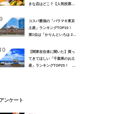
きな店はどこ？【人気投票実
施中】
9
コスパ最強の「バラマキ東京
土産」ランキングTOP10！
第1位は「かりんといろは 24
個入」【2024年最新調査結
10
果】
【関東在住者に聞いた】買っ
てきてほしい「千葉県のお土
産」ランキングTOP25！ 第
1位は「のこぎり山バウムクー
ヘン（見波亭）」【2026年最
新調査結果】
アンケート