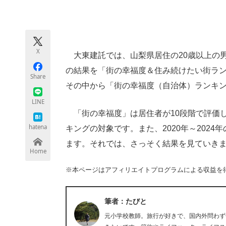
モノづくり技術者専門サイト
エレクトロ
X
大東建託では、山梨県居住の20歳以上の
ちょっと気になるネットの話題
の結果を「街の幸福度＆住み続けたい街ラン
Share
その中から「街の幸福度（自治体）ランキ
LINE
「街の幸福度」は居住者が10段階で評価し
hatena
キングの対象です。また、2020年～2024
ます。それでは、さっそく結果を見ていき
Home
※本ページはアフィリエイトプログラムによる収益を
筆者：たびと
元小学校教師。旅行が好きで、国内外問わず