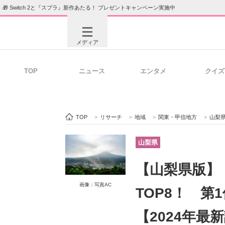
🎁 Switch 2と『スプラ』新作あたる！ プレゼントキャンペーン実施中
メディア
TOP
ニュース
エンタメ
クイズ
注目記事を集めた総合ページ
ITの今
TOP
>
リサーチ
>
地域
>
関東・甲信地方
>
山梨
ビジネスと働き方のヒント
AI活用
山梨県
【山梨県版】
ITエンジニア向け専門サイト
企業向けI
画像：写真AC
TOP8！ 
【2024年最