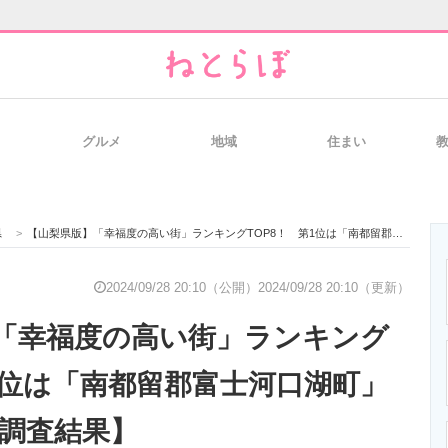
グルメ
地域
住まい
と未来を見通す
スマホと通信の最新トレンド
進化するPCとデ
県
>
【山梨県版】「幸福度の高い街」ランキングTOP8！ 第1位は「南都留郡富士河口湖町」【2024年最新調査結果】
のいまが分かる
企業ITのトレンドを詳説
経営リーダーの
2024/09/28 20:10（公開）
2024/09/28 20:10（更新）
「幸福度の高い街」ランキング
T製品の総合サイト
IT製品の技術・比較・事例
製造業のIT導入
第1位は「南都留郡富士河口湖町」
新調査結果】