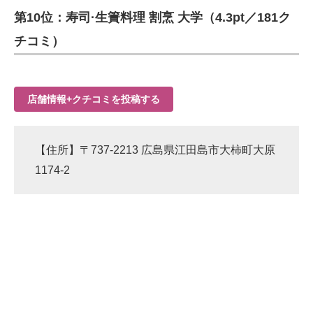
第10位：寿司·生簀料理 割烹 大学（4.3pt／181ク
ITの今と未来を見通す
チコミ）
スマホと通信の最新トレンド
進化するPCとデバイスの未来
店舗情報+クチコミを投稿する
好きが集まる 比べて選べる
【住所】〒737-2213 広島県江田島市大柿町大原
ビジネスと働き方のヒント
1174-2
AI活用のいまが分かる
企業ITのトレンドを詳説
経営リーダーのコミュニティ
マーケ×ITの今がよく分かる
ITエンジニア向け専門サイト