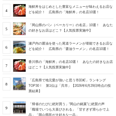
海鮮丼をはじめとした豊富なメニューが味わえるお店な
4
どを紹介！ 広島県の「海鮮丼」の名店10選！
「岡山県のパン（ベーカリー）の名店」10選！ あなた
5
の好きなお店はどこ？【人気投票実施中】
瀬戸内の醤油を使った尾道ラーメンが堪能できるお店な
6
どを紹介！ 広島県の「醤油ラーメン」の名店10選！
香川県の「海鮮丼」の名店10選！ あなたの好きなお店
7
はどこ？【人気投票実施中】
「広島県で地元愛が強いと思う市区町」ランキング
8
TOP30！ 第1位は「呉市」【2026年6月29日時点の投
票結果】
「帰省のたびに絶対買う」“岡山の銘菓”に絶賛の声
9
「職場でいつも大喜びされる」「甘すぎず滑らかで上
品」「岡山県民が大好きな一品」