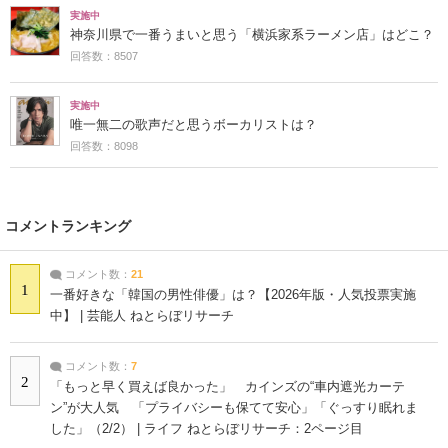
実施中
神奈川県で一番うまいと思う「横浜家系ラーメン店」はどこ？
回答数：8507
実施中
唯一無二の歌声だと思うボーカリストは？
回答数：8098
コメントランキング
コメント数：
21
1
一番好きな「韓国の男性俳優」は？【2026年版・人気投票実施
中】 | 芸能人 ねとらぼリサーチ
コメント数：
7
2
「もっと早く買えば良かった」 カインズの“車内遮光カーテ
ン”が大人気 「プライバシーも保てて安心」「ぐっすり眠れま
した」（2/2） | ライフ ねとらぼリサーチ：2ページ目