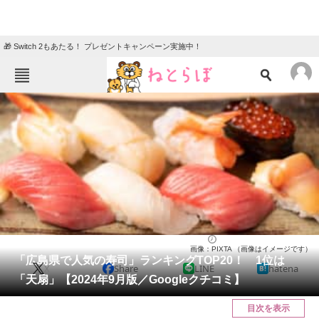
🎁 Switch 2もあたる！ プレゼントキャンペーン実施中！
ねとらぼメニュー
TOP
ニュース
エンタメ
クイズ
グルメ
地域
住まい
教育・育児
動物
リサーチ
広島県
2024/09/21 18:15（公開）
画像：PIXTA （画像はイメージです）
会員記事
「広島県で人気の寿司」ランキングTOP20！ 1位は
X
Share
LINE
hatena
「天扇」【2024年9月版／Googleクチコミ】
メディア
目次を表示
注目記事を集めた総合ページ