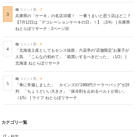
コメント数：
7
3
兵庫県の「ケーキ」の名店10選！ 一番うまいと思う店はどこ？
【7月12日は「デコレーションケーキの日」！】（2/4） | 兵庫県
ねとらぼリサーチ：2ページ目
コメント数：
5
4
「北海道土産としてもセンス抜群」六花亭の“店舗限定”お菓子が
人気 「こんなの初めて」「箱買いするべきだった」（1/2） |
北海道 ねとらぼリサーチ
コメント数：
4
5
「車に常備しました」 カインズの“1980円クーラーバッグ”が評
判 「ちょうどいい大きさ」「保冷剤を止めるベルトが良い」
（1/5） | ライフ ねとらぼリサーチ
カテゴリ一覧
IT・科学