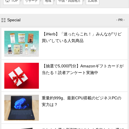
TOP
リサーチ
地域
中国・四国地方
広島県
>
>
>
>
Special
- PR -
【iHerb】「迷ったらこれ！」みんなが"リピ
買い"している人気商品
【抽選で5,000円分】Amazonギフトカードが
当たる！読者アンケート実施中
重量約999g、最新CPU搭載のビジネスPCの
実力は？