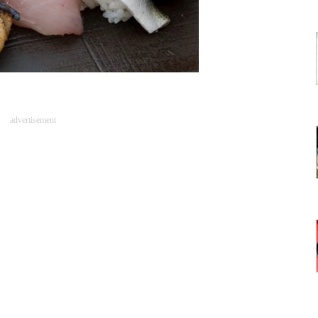
advertisement