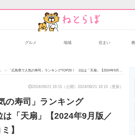
グルメ
地域
住まい
と未来を見通す
スマホと通信の最新トレンド
進化するPCとデ
県
>
「広島県で人気の寿司」ランキングTOP20！ 1位は「天扇」【2024年9月版／Googleクチコミ】
のいまが分かる
企業ITのトレンドを詳説
経営リーダーの
2024/09/21 18:15（公開）
2024/09/21 18:15（更新）
気の寿司」ランキング
T製品の総合サイト
IT製品の技術・比較・事例
製造業のIT導入
1位は「天扇」【2024年9月版／
コミ】