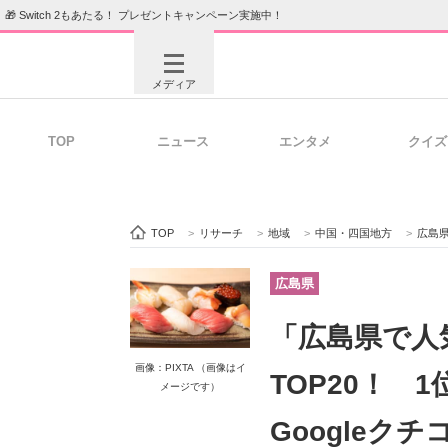
🎁 Switch 2もあたる！ プレゼントキャンペーン実施中！
メディア
TOP
ニュース
エンタメ
クイズ
注目記事を集めた総合ページ
ITの今
TOP
>
リサーチ
>
地域
>
中国・四国地方
>
広島
ビジネスと働き方のヒント
AI活用
広島県
「広島県で人
ITエンジニア向け専門サイト
企業向けI
画像：PIXTA （画像はイ
TOP20！ 
メージです）
Googleクチ