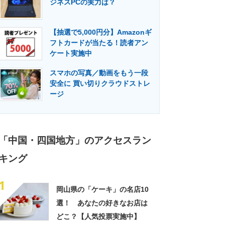
ジネスPCの実力は？
門メディア
建設×テクノロジーの最前線
【抽選で5,000円分】Amazonギ
フトカードが当たる！読者アン
ケート実施中
スマホの写真／動画をもう一段
安全に 買い切りクラウドストレ
ージ
「中国・四国地方」のアクセスラン
キング
1
岡山県の「ケーキ」の名店10
選！ あなたの好きなお店は
どこ？【人気投票実施中】