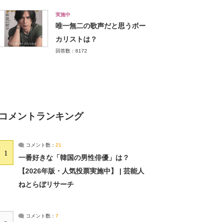
実施中
唯一無二の歌声だと思うボー
カリストは？
回答数：8172
コメントランキング
コメント数：
21
1
一番好きな「韓国の男性俳優」は？
【2026年版・人気投票実施中】 | 芸能人
ねとらぼリサーチ
コメント数：
7