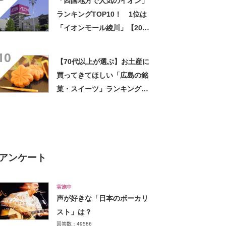
「四国地方で人気のイオン」
ランキングTOP10！ 1位は
「イオンモール綾川」【2024
年4月版／Googleクチコミ調
10
べ】
【70代以上が選ぶ】お土産に
買ってきてほしい「広島の銘
菓・スイーツ」ランキング
TOP25！ 第1位は「もみじ
饅頭」【2024年最新調査結
果】
アンケート
実施中
声が好きな「日本のボーカリ
スト」は？
回答数：49586