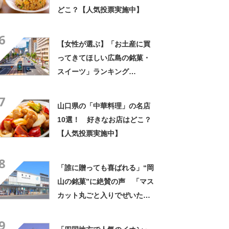
どこ？【人気投票実施中】
6
【女性が選ぶ】「お土産に買
ってきてほしい広島の銘菓・
スイーツ」ランキング
TOP28！ 第1位は「もみじ
7
饅頭（やまだ屋）」【2026年
山口県の「中華料理」の名店
最新調査結果】
10選！ 好きなお店はどこ？
【人気投票実施中】
8
「誰に贈っても喜ばれる」“岡
山の銘菓”に絶賛の声 「マス
カット丸ごと入りでぜいた
く」「本当に美味しい最高の
9
お菓子」