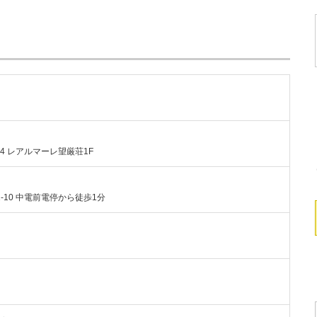
14 レアルマーレ望厳荘1F
1-10 中電前電停から徒歩1分