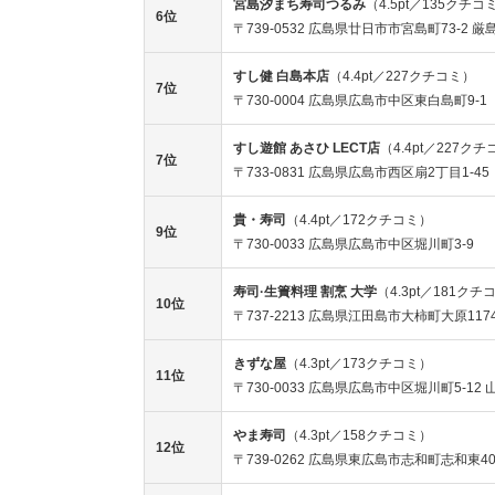
宮島汐まち寿司つるみ
（4.5pt／135クチコ
6位
〒739-0532 広島県廿日市市宮島町73-2
すし健 白島本店
（4.4pt／227クチコミ）
7位
〒730-0004 広島県広島市中区東白島町9-1
すし遊館 あさひ LECT店
（4.4pt／227ク
7位
〒733-0831 広島県広島市西区扇2丁目1-45
貴・寿司
（4.4pt／172クチコミ）
9位
〒730-0033 広島県広島市中区堀川町3-9
寿司·生簀料理 割烹 大学
（4.3pt／181クチ
10位
〒737-2213 広島県江田島市大柿町大原1174
きずな屋
（4.3pt／173クチコミ）
11位
〒730-0033 広島県広島市中区堀川町5-12 
やま寿司
（4.3pt／158クチコミ）
12位
〒739-0262 広島県東広島市志和町志和東401