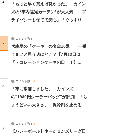
2
「もっと早く買えば良かった」 カイン
ズの“車内遮光カーテン”が大人気 「プ
ライバシーも保てて安心」「ぐっすり眠
れました」（2/2） | ライフ ねとらぼリ
サーチ：2ページ目
コメント数：
7
3
兵庫県の「ケーキ」の名店10選！ 一番
うまいと思う店はどこ？【7月12日は
「デコレーションケーキの日」！】
（2/4） | 兵庫県 ねとらぼリサーチ：2ペ
ージ目
コメント数：
4
4
「車に常備しました」 カインズ
の“1980円クーラーバッグ”が評判 「ち
ょうどいい大きさ」「保冷剤を止めるベ
ルトが良い」（1/5） | ライフ ねとらぼ
リサーチ
コメント数：
3
5
【バレーボール】ネーションズリーグ日