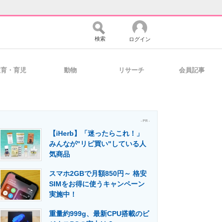
検索
ログイン
教育・育児
動物
リサーチ
会員記事
バイスの未来
好きが集まる 比べて選べる
- PR -
【iHerb】「迷ったらこれ！」
コミュニティ
マーケ×ITの今がよく分かる
みんなが"リピ買い"している人
気商品
スマホ2GBで月額850円～ 格安
・活用を支援
SIMをお得に使うキャンペーン
実施中！
重量約999g、最新CPU搭載のビ