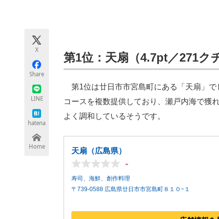
モノづくり技術者専門サイト
エレクトロ
X
ちょっと気になるネットの話題
第1位：天扇（4.7pt／271
Share
第1位は廿日市市宮島町にある「天扇」で
LINE
コースを複数提供しており、瀬戸内海で獲
よく調和しているそうです。
hatena
Home
天扇（広島県）
-
寿司、海鮮、創作料理
〒739-0588 広島県廿日市市宮島町８１０−１