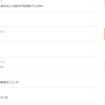
ミ）
 厳島神社出口大願寺門前西町下ル50m
チコミ）
コミ）
-2
山崎寿広ビル 1F
1-10