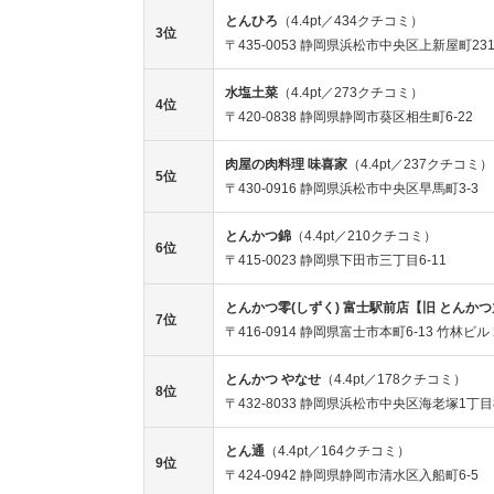
とんひろ
（4.4pt／434クチコミ）
3位
〒435-0053 静岡県浜松市中央区上新屋町231
水塩土菜
（4.4pt／273クチコミ）
4位
〒420-0838 静岡県静岡市葵区相生町6-22
肉屋の肉料理 味喜家
（4.4pt／237クチコミ）
5位
〒430-0916 静岡県浜松市中央区早馬町3-3
とんかつ錦
（4.4pt／210クチコミ）
6位
〒415-0023 静岡県下田市三丁目6-11
とんかつ零(しずく) 富士駅前店【旧 とんか
7位
〒416-0914 静岡県富士市本町6-13 竹林ビル
とんかつ やなせ
（4.4pt／178クチコミ）
8位
〒432-8033 静岡県浜松市中央区海老塚1丁目8
とん通
（4.4pt／164クチコミ）
9位
〒424-0942 静岡県静岡市清水区入船町6-5