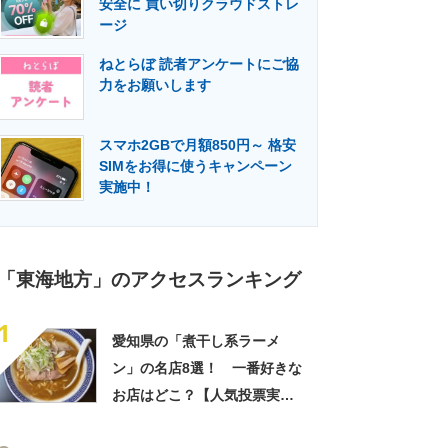
安全に 買い切りクラウドストレ
門メディア
建設×テクノロジーの最前線
ージ
ねとらぼ 読者アンケートにご協
力をお願いします
スマホ2GBで月額850円～ 格安
SIMをお得に使うキャンペーン
実施中！
「東海地方」のアクセスランキング
1
愛知県の「煮干し系ラーメ
ン」の名店8選！ 一番好きな
お店はどこ？【人気投票実施
中】