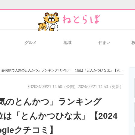
グルメ
地域
住まい
と未来を見通す
スマホと通信の最新トレンド
進化するPCとデ
「静岡県で人気のとんかつ」ランキングTOP10！ 1位は「とんかつひな太」【2024年9月版／Googleクチコミ】
のいまが分かる
企業ITのトレンドを詳説
経営リーダーの
2024/09/21 14:50（公開）
2024/09/21 14:50（更新）
気のとんかつ」ランキング
T製品の総合サイト
IT製品の技術・比較・事例
製造業のIT導入
1位は「とんかつひな太」【2024
ogleクチコミ】