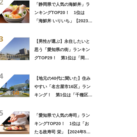
2
「静岡県で人気の海鮮丼」ラ
ンキングTOP20！ 1位は
「海鮮丼 いりいち」【2023年
12月版／Googleクチコミ調
3
べ】
【男性が選ぶ】永住したいと
思う「愛知県の街」ランキン
グTOP29！ 第1位は「岡崎
市」【2024年最新投票結果】
4
【地元の40代に聞いた】住み
やすい「名古屋市16区」ラン
キング！ 第1位は「千種区」
【2024年最新調査結果】
5
「愛知県で人気の寿司」ラン
キングTOP20！ 1位は「お
たる政寿司 栄」【2024年5月