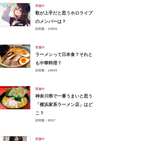
実施中
歌が上手だと思うホロライブ
のメンバーは？
回答数：23856
実施中
ラーメンって日本食？それと
も中華料理？
回答数：19645
実施中
神奈川県で一番うまいと思う
「横浜家系ラーメン店」はど
こ？
回答数：8507
実施中