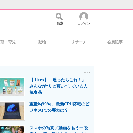
検索
ログイン
教育・育児
動物
リサーチ
会員記事
バイスの未来
好きが集まる 比べて選べる
- PR -
【iHerb】「迷ったらこれ！」
コミュニティ
マーケ×ITの今がよく分かる
みんなが"リピ買い"している人
気商品
重量約999g、最新CPU搭載のビ
・活用を支援
ジネスPCの実力は？
スマホの写真／動画をもう一段