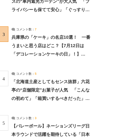
ズの“車内遮光カーテン”が大人気 「プ
ライバシーも保てて安心」「ぐっすり眠
れました」（2/2） | ライフ ねとらぼリ
サーチ：2ページ目
コメント数：
7
3
兵庫県の「ケーキ」の名店10選！ 一番
うまいと思う店はどこ？【7月12日は
「デコレーションケーキの日」！】
（2/4） | 兵庫県 ねとらぼリサーチ：2ペ
ージ目
コメント数：
5
4
「北海道土産としてもセンス抜群」六花
亭の“店舗限定”お菓子が人気 「こんな
の初めて」「箱買いするべきだった」
（1/2） | 北海道 ねとらぼリサーチ
コメント数：
3
5
【バレーボール】ネーションズリーグ日
本ラウンドで活躍を期待している「日本