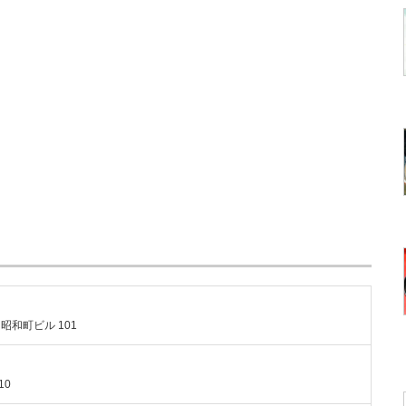
岡昭和町ビル 101
10