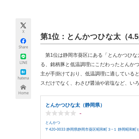
モノづくり技術者専門サイト
エレクトロ
X
ちょっと気になるネットの話題
第1位：とんかつひな太（4.5
Share
第1位は静岡市葵区にある「とんかつひな
LINE
る、銘柄豚と低温調理にこだわったとんか
主が手掛けており、低温調理に適している
hatena
スだけでなく、わさび醤油や岩塩など、い
Home
とんかつひな太（静岡県）
-
とんかつ
〒420-0033 静岡県静岡市葵区昭和町３−１ 静岡昭和町ビ