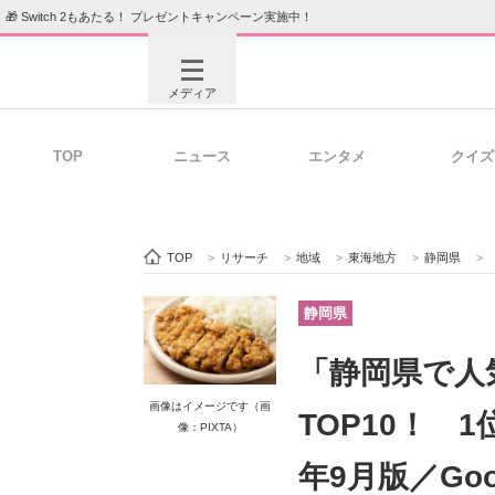
🎁 Switch 2もあたる！ プレゼントキャンペーン実施中！
メディア
TOP
ニュース
エンタメ
クイズ
注目記事を集めた総合ページ
ITの今
TOP
>
リサーチ
>
地域
>
東海地方
>
静岡県
>
ビジネスと働き方のヒント
AI活用
静岡県
「静岡県で人
ITエンジニア向け専門サイト
企業向けI
画像はイメージです（画
TOP10！ 
像：PIXTA）
年9月版／Go