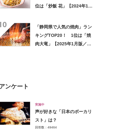
位は「炒飯 花」【2024年12
月版／Googleクチコミ】
10
「静岡県で人気の焼肉」ラン
キングTOP20！ 1位は「焼
肉大竜」【2025年1月版／
Googleクチコミ】
アンケート
実施中
声が好きな「日本のボーカリ
スト」は？
回答数：49464