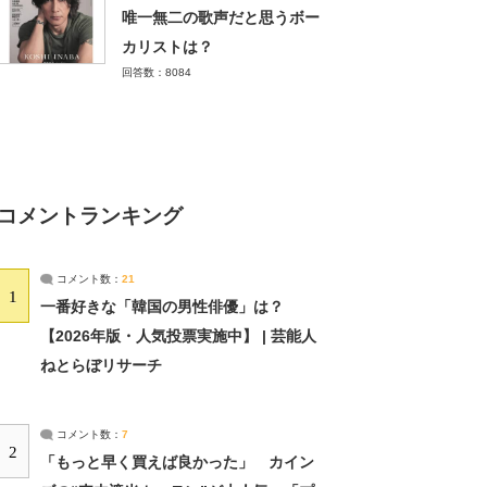
唯一無二の歌声だと思うボー
カリストは？
回答数：8084
コメントランキング
コメント数：
21
1
一番好きな「韓国の男性俳優」は？
【2026年版・人気投票実施中】 | 芸能人
ねとらぼリサーチ
コメント数：
7
2
「もっと早く買えば良かった」 カイン