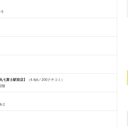
-5
つ丸七富士駅前店】
（4.4pt／200クチコミ）
 2階
-2