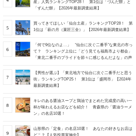
4
産」人気ランキングTOP28！ 第1位は「づんだ餅」と
「ずんだ餅」【2026年最新調査結果】
買ってきてほしい「仙台土産」ランキングTOP28！ 第
5
1位は「萩の月（菓匠三全）」【2026年最新調査結果】
「何で9位なのよ…」 “仙台に次ぐ二番手”な東北の市っ
6
て？ ランキング上位に「どう見ても福島市より都会」
「東北二番手のプライドを節々に感じるんだよな」の声
【男性が選ぶ】「東北地方で仙台に次ぐ二番手だと思う
7
街」ランキングTOP25！ 第1位は「盛岡市」【2024年
最新調査結果】
キレのある醤油スープと鶏油でまとめた完成度の高い一
8
杯が味わえるお店などを紹介！ 青森県の「醤油ラーメ
ン」の名店10選！
山形県の「定食」の名店10選！ あなたの好きなお店は
9
どこ？【人気投票実施中】