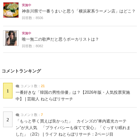
実施中
神奈川県で一番うまいと思う「横浜家系ラーメン店」はどこ？
回答数：8506
実施中
唯一無二の歌声だと思うボーカリストは？
回答数：8082
コメントランキング
コメント数：
21
1
一番好きな「韓国の男性俳優」は？【2026年版・人気投票実施
中】 | 芸能人 ねとらぼリサーチ
コメント数：
7
2
「もっと早く買えば良かった」 カインズの“車内遮光カーテ
ン”が大人気 「プライバシーも保てて安心」「ぐっすり眠れま
した」（2/2） | ライフ ねとらぼリサーチ：2ページ目