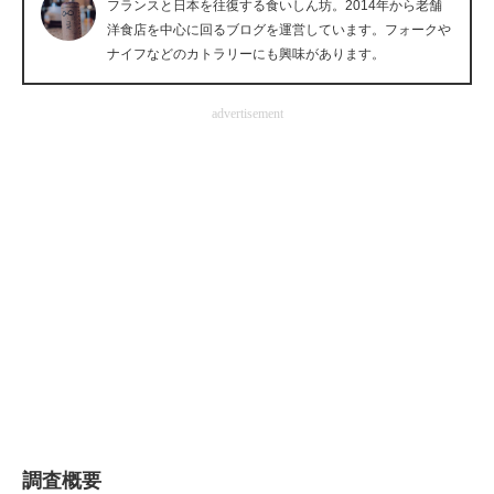
フランスと日本を往復する食いしん坊。2014年から老舗
企業向けIT製品の総合サイト
洋食店を中心に回るブログを運営しています。フォークや
ナイフなどのカトラリーにも興味があります。
IT製品の技術・比較・事例
advertisement
製造業のIT導入・活用を支援
モノづくり技術者専門サイト
エレクトロニクス専門サイト
電子設計の基本と応用
エネルギーの専門メディア
建設×テクノロジーの最前線
ちょっと気になるネットの話題
調査概要