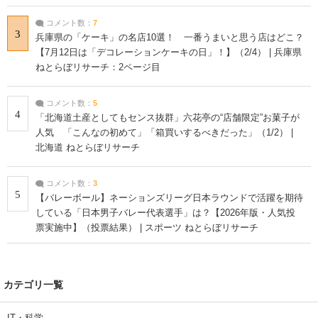
コメント数：
7
3
兵庫県の「ケーキ」の名店10選！ 一番うまいと思う店はどこ？
【7月12日は「デコレーションケーキの日」！】（2/4） | 兵庫県
ねとらぼリサーチ：2ページ目
コメント数：
5
4
「北海道土産としてもセンス抜群」六花亭の“店舗限定”お菓子が
人気 「こんなの初めて」「箱買いするべきだった」（1/2） |
北海道 ねとらぼリサーチ
コメント数：
3
5
【バレーボール】ネーションズリーグ日本ラウンドで活躍を期待
している「日本男子バレー代表選手」は？【2026年版・人気投
票実施中】（投票結果） | スポーツ ねとらぼリサーチ
カテゴリ一覧
IT・科学