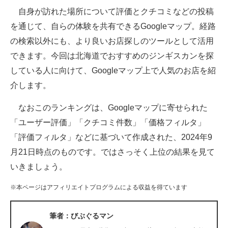
自身が訪れた場所について評価とクチコミなどの投稿
ITの今と未来を見通す
を通じて、自らの体験を共有できるGoogleマップ。経路
の検索以外にも、より良いお店探しのツールとして活用
スマホと通信の最新トレンド
できます。今回は北海道でおすすめのジンギスカンを探
進化するPCとデバイスの未来
している人に向けて、Googleマップ上で人気のお店を紹
介します。
好きが集まる 比べて選べる
なおこのランキングは、Googleマップに寄せられた
ビジネスと働き方のヒント
「ユーザー評価」「クチコミ件数」「価格フィルタ」
AI活用のいまが分かる
「評価フィルタ」などに基づいて作成された、2024年9
月21日時点のものです。ではさっそく上位の結果を見て
企業ITのトレンドを詳説
いきましょう。
経営リーダーのコミュニティ
※本ページはアフィリエイトプログラムによる収益を得ています
マーケ×ITの今がよく分かる
筆者：びぶぐるマン
ITエンジニア向け専門サイト