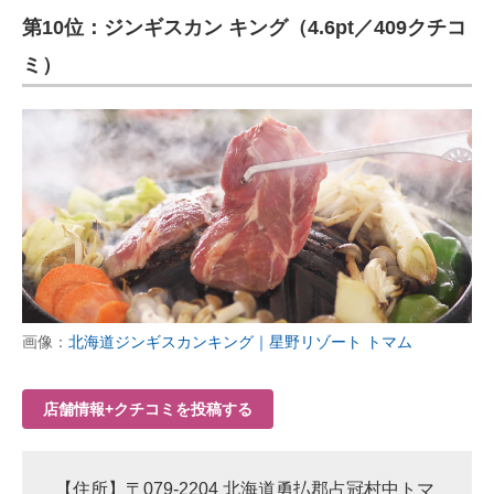
第10位：ジンギスカン キング（4.6pt／409クチコ
ITの今と未来を見通す
ミ）
スマホと通信の最新トレンド
進化するPCとデバイスの未来
好きが集まる 比べて選べる
ビジネスと働き方のヒント
AI活用のいまが分かる
企業ITのトレンドを詳説
画像：
北海道ジンギスカンキング｜星野リゾート トマム
経営リーダーのコミュニティ
店舗情報+クチコミを投稿する
マーケ×ITの今がよく分かる
ITエンジニア向け専門サイト
【住所】〒079-2204 北海道勇払郡占冠村中トマ