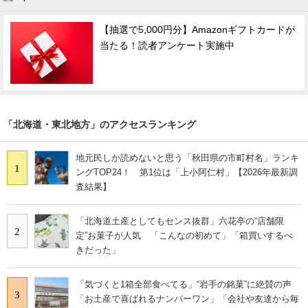
【抽選で5,000円分】Amazonギフトカードが
当たる！読者アンケート実施中
「北海道・東北地方」のアクセスランキング
地元民しか読めないと思う「秋田県の市町村名」ランキ
1
ングTOP24！ 第1位は「上小阿仁村」【2026年最新調
査結果】
「北海道土産としてもセンス抜群」六花亭の“店舗限
2
定”お菓子が人気 「こんなの初めて」「箱買いするべ
きだった」
「気づくと1箱全部食べてる」“岩手の銘菓”に絶賛の声
3
「お土産で喜ばれるナンバーワン」「会社や友達から毎