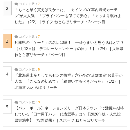
コメント数：
7
2
「もっと早く買えば良かった」 カインズの“車内遮光カーテ
ン”が大人気 「プライバシーも保てて安心」「ぐっすり眠れま
した」（2/2） | ライフ ねとらぼリサーチ：2ページ目
コメント数：
7
3
兵庫県の「ケーキ」の名店10選！ 一番うまいと思う店はどこ？
【7月12日は「デコレーションケーキの日」！】（2/4） | 兵庫県
ねとらぼリサーチ：2ページ目
コメント数：
5
4
「北海道土産としてもセンス抜群」六花亭の“店舗限定”お菓子が
人気 「こんなの初めて」「箱買いするべきだった」（1/2） |
北海道 ねとらぼリサーチ
コメント数：
3
5
【バレーボール】ネーションズリーグ日本ラウンドで活躍を期待
している「日本男子バレー代表選手」は？【2026年版・人気投
票実施中】（投票結果） | スポーツ ねとらぼリサーチ