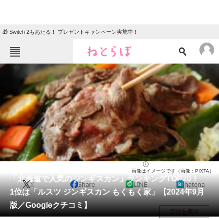
🎁 Switch 2もあたる！ プレゼントキャンペーン実施中！
ねとらぼメニュー
TOP
ニュース
エンタメ
クイズ
グルメ
地域
住まい
教育・育児
動物
リサーチ
北海道
2024/09/21 18:10（公開）
画像はイメージです（画像：PIXTA）
会員記事
「北海道で人気のジンギスカン」ランキングTOP20！
X
Share
LINE
hatena
1位は「ルスツ ジンギスカン もくもく家」【2024年9月
メディア
版／Googleクチコミ】
目次を表示
注目記事を集めた総合ページ