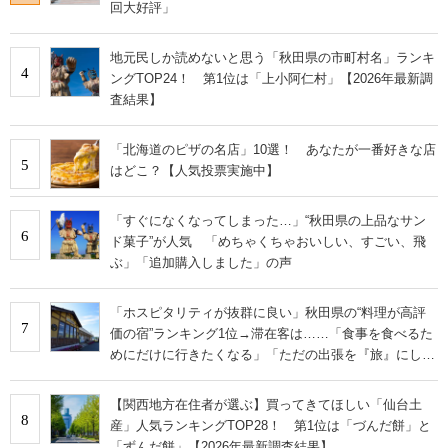
回大好評」
地元民しか読めないと思う「秋田県の市町村名」ランキ
4
ングTOP24！ 第1位は「上小阿仁村」【2026年最新調
査結果】
「北海道のピザの名店」10選！ あなたが一番好きな店
5
はどこ？【人気投票実施中】
「すぐになくなってしまった…」“秋田県の上品なサン
6
ド菓子”が人気 「めちゃくちゃおいしい、すごい、飛
ぶ」「追加購入しました」の声
「ホスピタリティが抜群に良い」秋田県の“料理が高評
7
価の宿”ランキング1位→滞在客は……「食事を食べるた
めにだけに行きたくなる」「ただの出張を『旅』にして
くれる心遣い」
【関西地方在住者が選ぶ】買ってきてほしい「仙台土
8
産」人気ランキングTOP28！ 第1位は「づんだ餅」と
「ずんだ餅」【2026年最新調査結果】