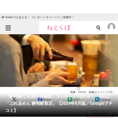
🎁 Switch 2もあたる！ プレゼントキャンペーン実施中！
ねとらぼメニュー
TOP
ニュース
エンタメ
クイズ
グルメ
地域
住まい
教育・育児
動物
リサーチ
静岡県
2024/09/22 15:30（公開）
画像：PIXTA （画像はイメージです）
会員記事
「静岡県で人気の居酒屋」ランキングTOP10！ 1位は
X
Share
LINE
hatena
「ぶれゑめん 静岡駅前店」【2024年9月版／Googleクチ
メディア
コミ】
目次を表示
注目記事を集めた総合ページ