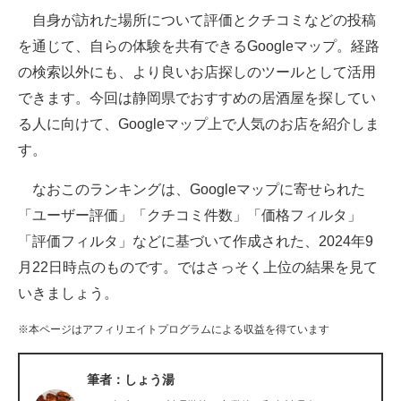
自身が訪れた場所について評価とクチコミなどの投稿
ITの今と未来を見通す
を通じて、自らの体験を共有できるGoogleマップ。経路
の検索以外にも、より良いお店探しのツールとして活用
スマホと通信の最新トレンド
できます。今回は静岡県でおすすめの居酒屋を探してい
進化するPCとデバイスの未来
る人に向けて、Googleマップ上で人気のお店を紹介しま
す。
好きが集まる 比べて選べる
なおこのランキングは、Googleマップに寄せられた
ビジネスと働き方のヒント
「ユーザー評価」「クチコミ件数」「価格フィルタ」
AI活用のいまが分かる
「評価フィルタ」などに基づいて作成された、2024年9
月22日時点のものです。ではさっそく上位の結果を見て
企業ITのトレンドを詳説
いきましょう。
経営リーダーのコミュニティ
※本ページはアフィリエイトプログラムによる収益を得ています
マーケ×ITの今がよく分かる
筆者：しょう湯
ITエンジニア向け専門サイト