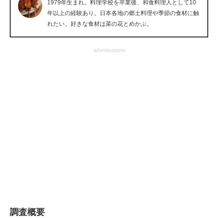
1979年生まれ。料理学校を卒業後、和食料理人として10
企業向けIT製品の総合サイト
年以上の経験あり。日本各地の郷土料理や季節の食材に触
れたい。好きな食材は菜の花とめかぶ。
IT製品の技術・比較・事例
advertisement
製造業のIT導入・活用を支援
モノづくり技術者専門サイト
エレクトロニクス専門サイト
電子設計の基本と応用
エネルギーの専門メディア
建設×テクノロジーの最前線
ちょっと気になるネットの話題
調査概要