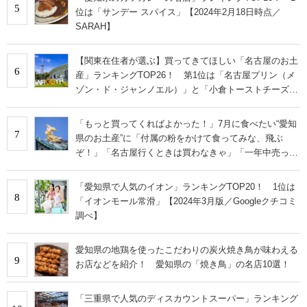
5
位は「サンデー スパイス」【2024年2月18日時点／
SARAH】
【関東在住者が選ぶ】買ってきてほしい「名古屋のお土
6
産」ランキングTOP26！ 第1位は「名古屋プリン（メ
ゾン・ド・ジャンノエル）」と「小倉トーストチーズケ
ーキ（東海寿）」【2026年最新調査結果】
「もっと買ってくればよかった！」7月に食べたい“愛知
7
県のお土産”に「付属の粉をかけて食ってみな、飛ぶ
ぞ！」「名古屋行くときは買わなきゃ」「一年中売って
ほしい」の声
「愛知県で人気のイオン」ランキングTOP20！ 1位は
8
「イオンモール常滑」【2024年3月版／Googleクチコミ
調べ】
愛知県の地鶏を使ったこだわりの炭火焼き鳥が味わえる
9
お店などを紹介！ 愛知県の「焼き鳥」の名店10選！
「三重県で人気のディスカウントスーパー」ランキング