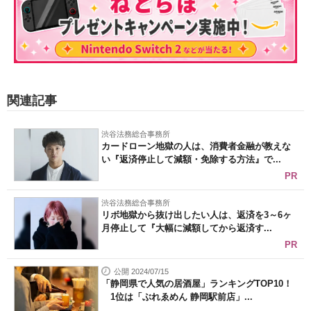
関連記事
渋谷法務総合事務所
カードローン地獄の人は、消費者金融が教えな
い『返済停止して減額・免除する方法』で...
PR
渋谷法務総合事務所
リボ地獄から抜け出したい人は、返済を3～6ヶ
月停止して『大幅に減額してから返済す...
PR
公開 2024/07/15
「静岡県で人気の居酒屋」ランキングTOP10！
1位は「ぶれゑめん 静岡駅前店」...