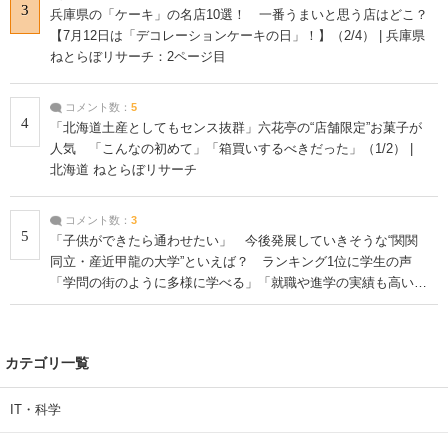
3
兵庫県の「ケーキ」の名店10選！ 一番うまいと思う店はどこ？
【7月12日は「デコレーションケーキの日」！】（2/4） | 兵庫県
ねとらぼリサーチ：2ページ目
コメント数：
5
4
「北海道土産としてもセンス抜群」六花亭の“店舗限定”お菓子が
人気 「こんなの初めて」「箱買いするべきだった」（1/2） |
北海道 ねとらぼリサーチ
コメント数：
3
5
「子供ができたら通わせたい」 今後発展していきそうな“関関
同立・産近甲龍の大学”といえば？ ランキング1位に学生の声
「学問の街のように多様に学べる」「就職や進学の実績も高い」
| 大学 ねとらぼリサーチ
カテゴリ一覧
IT・科学