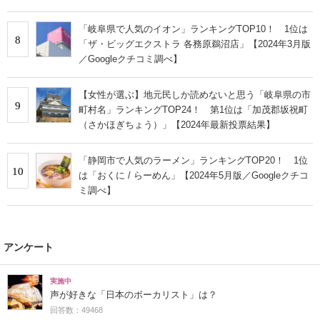
「岐阜県で人気のイオン」ランキングTOP10！ 1位は
8
「ザ・ビッグエクストラ 各務原鵜沼店」【2024年3月版
／Googleクチコミ調べ】
【女性が選ぶ】地元民しか読めないと思う「岐阜県の市
9
町村名」ランキングTOP24！ 第1位は「加茂郡坂祝町
（さかほぎちょう）」【2024年最新投票結果】
「静岡市で人気のラーメン」ランキングTOP20！ 1位
10
は「おくに / らーめん」【2024年5月版／Googleクチコ
ミ調べ】
アンケート
実施中
声が好きな「日本のボーカリスト」は？
回答数：49468