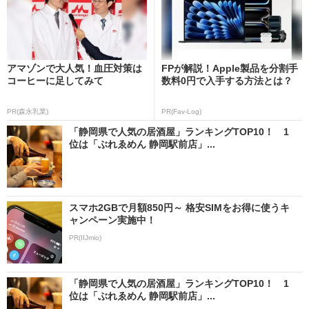
アマゾンで大人気！血圧対策は
FPが解説！Apple製品を分割手
コーヒーに足してみて
数料0円で入手する方法とは？
PR(森永乳業)
PR(Fav-Log)
「静岡県で人気の居酒屋」ランキングTOP10！ 1
位は「ぶれゑめん 静岡駅前店」...
スマホ2GBで月額850円～ 格安SIMをお得に使うキ
ャンペーン実施中！
PR(IIJmio)
「静岡県で人気の居酒屋」ランキングTOP10！ 1
位は「ぶれゑめん 静岡駅前店」...