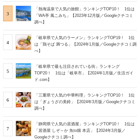
「熱海温泉で人気の旅館」ランキングTOP10！ 1位は
3
「WA亭 風こみち」【2023年12月版／Googleクチコミ
調べ】
「岐阜県で人気のラーメン」ランキングTOP19！ 1位
4
は「鶏そば 満つる」【2024年1月版／Googleクチコミ調
べ】
「岐阜県で最も注目されている街」ランキング
5
TOP20！ 1位は「岐阜市」【2024年1月版／生活ガイ
ド.com】
「三重県で人気の中華料理」ランキングTOP10！ 1位
6
は「ぎょうざの美鈴」【2024年3月版／Googleクチコミ
調べ】
「静岡県で人気の居酒屋」ランキングTOP10！ 1位は
7
「居酒屋 しぞ～か 魚to畑 本店」【2024年3月版／
Googleクチコミ調べ】