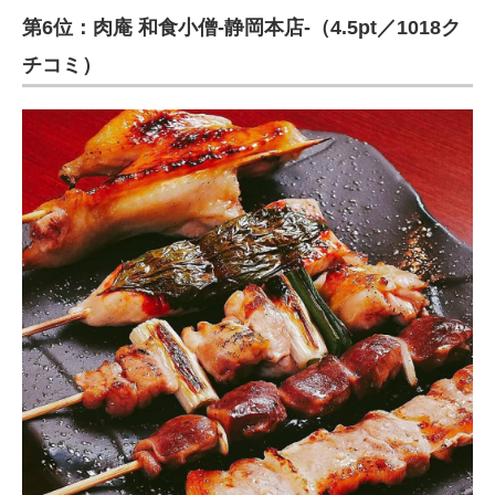
第6位：肉庵 和食小僧-静岡本店-（4.5pt／1018ク
ITの今と未来を見通す
チコミ）
スマホと通信の最新トレンド
進化するPCとデバイスの未来
好きが集まる 比べて選べる
ビジネスと働き方のヒント
AI活用のいまが分かる
企業ITのトレンドを詳説
経営リーダーのコミュニティ
マーケ×ITの今がよく分かる
ITエンジニア向け専門サイト