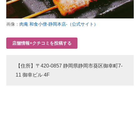
企業向けIT製品の総合サイト
IT製品の技術・比較・事例
画像：
肉庵 和食小僧-静岡本店-（公式サイト）
製造業のIT導入・活用を支援
店舗情報+クチコミを投稿する
モノづくり技術者専門サイト
エレクトロニクス専門サイト
【住所】〒420-0857 静岡県静岡市葵区御幸町7-
11 御幸ビル 4F
電子設計の基本と応用
エネルギーの専門メディア
建設×テクノロジーの最前線
ちょっと気になるネットの話題