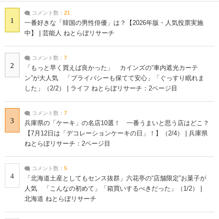
コメント数：
21
1
一番好きな「韓国の男性俳優」は？【2026年版・人気投票実施
中】 | 芸能人 ねとらぼリサーチ
コメント数：
7
2
「もっと早く買えば良かった」 カインズの“車内遮光カーテ
ン”が大人気 「プライバシーも保てて安心」「ぐっすり眠れま
した」（2/2） | ライフ ねとらぼリサーチ：2ページ目
コメント数：
7
3
兵庫県の「ケーキ」の名店10選！ 一番うまいと思う店はどこ？
【7月12日は「デコレーションケーキの日」！】（2/4） | 兵庫県
ねとらぼリサーチ：2ページ目
コメント数：
5
4
「北海道土産としてもセンス抜群」六花亭の“店舗限定”お菓子が
人気 「こんなの初めて」「箱買いするべきだった」（1/2） |
北海道 ねとらぼリサーチ