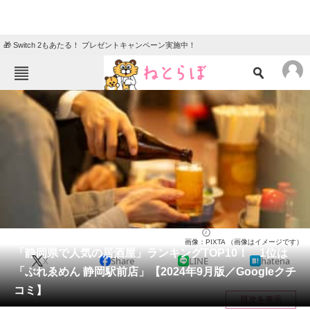
🎁 Switch 2もあたる！ プレゼントキャンペーン実施中！
ねとらぼメニュー
TOP
ニュース
エンタメ
クイズ
グルメ
地域
住まい
教育・育児
動物
リサーチ
静岡県
2024/09/22 15:30（公開）
画像：PIXTA （画像はイメージです）
会員記事
「静岡県で人気の居酒屋」ランキングTOP10！ 1位は
X
Share
LINE
hatena
「ぶれゑめん 静岡駅前店」【2024年9月版／Googleクチ
メディア
コミ】
目次を表示
注目記事を集めた総合ページ