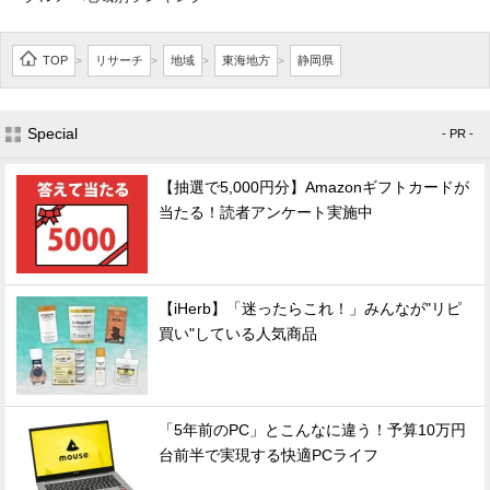
TOP
リサーチ
地域
東海地方
静岡県
>
>
>
>
Special
- PR -
【抽選で5,000円分】Amazonギフトカードが
当たる！読者アンケート実施中
【iHerb】「迷ったらこれ！」みんなが"リピ
買い"している人気商品
「5年前のPC」とこんなに違う！予算10万円
台前半で実現する快適PCライフ