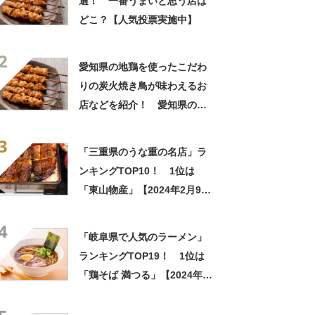
選！ 一番うまいと思う店は
どこ？【人気投票実施中】
2
愛知県の地鶏を使ったこだわ
りの炭火焼き鳥が味わえるお
店などを紹介！ 愛知県の
「焼き鳥」の名店10選！
3
「三重県のうな重の名店」ラ
ンキングTOP10！ 1位は
「東山物産」【2024年2月9日
時点／SARAH】
4
「岐阜県で人気のラーメン」
ランキングTOP19！ 1位は
「鶏そば 満つる」【2024年1
月版／Googleクチコミ調べ】