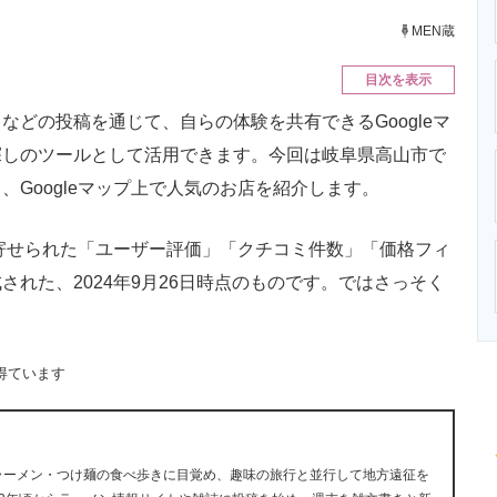
ニクス専門サイト
電子設計の基本と応用
エネルギーの専
MEN蔵
目次を表示
どの投稿を通じて、自らの体験を共有できるGoogleマ
探しのツールとして活用できます。今回は岐阜県高山市で
Googleマップ上で人気のお店を紹介します。
に寄せられた「ユーザー評価」「クチコミ件数」「価格フィ
れた、2024年9月26日時点のものです。ではさっそく
得ています
にラーメン・つけ麺の食べ歩きに目覚め、趣味の旅行と並行して地方遠征を