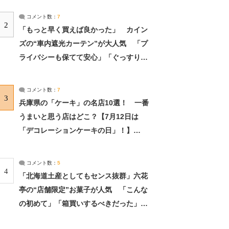
コメント数：
7
2
「もっと早く買えば良かった」 カイン
ズの“車内遮光カーテン”が大人気 「プ
ライバシーも保てて安心」「ぐっすり眠
れました」（2/2） | ライフ ねとらぼリ
サーチ：2ページ目
コメント数：
7
3
兵庫県の「ケーキ」の名店10選！ 一番
うまいと思う店はどこ？【7月12日は
「デコレーションケーキの日」！】
（2/4） | 兵庫県 ねとらぼリサーチ：2ペ
ージ目
コメント数：
5
4
「北海道土産としてもセンス抜群」六花
亭の“店舗限定”お菓子が人気 「こんな
の初めて」「箱買いするべきだった」
（1/2） | 北海道 ねとらぼリサーチ