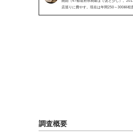
開始（47都道府県制覇まであと少し）。20
店巡りに費やす。現在は年間250～300杯程
調査概要