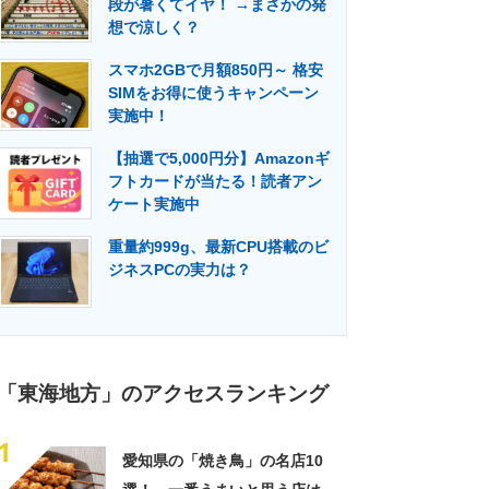
段が暑くてイヤ！ →まさかの発
門メディア
建設×テクノロジーの最前線
想で涼しく？
スマホ2GBで月額850円～ 格安
SIMをお得に使うキャンペーン
実施中！
【抽選で5,000円分】Amazonギ
フトカードが当たる！読者アン
ケート実施中
重量約999g、最新CPU搭載のビ
ジネスPCの実力は？
「東海地方」のアクセスランキング
1
愛知県の「焼き鳥」の名店10