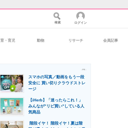
検索
ログイン
教育・育児
動物
リサーチ
会員記事
バイスの未来
好きが集まる 比べて選べる
- PR -
スマホの写真／動画をもう一段
コミュニティ
マーケ×ITの今がよく分かる
安全に 買い切りクラウドストレ
ージ
【iHerb】「迷ったらこれ！」
・活用を支援
みんなが"リピ買い"している人
気商品
階段イヤ！ 階段イヤ！夏は階