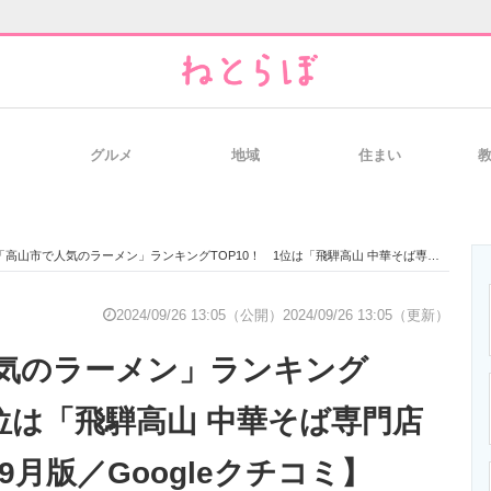
グルメ
地域
住まい
と未来を見通す
スマホと通信の最新トレンド
進化するPCとデ
「高山市で人気のラーメン」ランキングTOP10！ 1位は「飛騨高山 中華そば専門店 Ｍ」【2024年9月版／Googleクチコミ】
のいまが分かる
企業ITのトレンドを詳説
経営リーダーの
2024/09/26 13:05（公開）
2024/09/26 13:05（更新）
気のラーメン」ランキング
T製品の総合サイト
IT製品の技術・比較・事例
製造業のIT導入
1位は「飛騨高山 中華そば専門店
年9月版／Googleクチコミ】