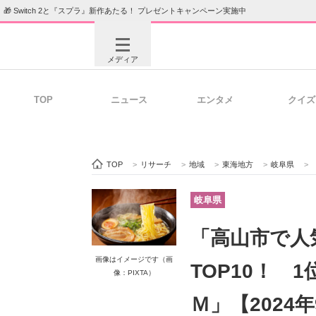
🎁 Switch 2と『スプラ』新作あたる！ プレゼントキャンペーン実施中
メディア
TOP
ニュース
エンタメ
クイズ
注目記事を集めた総合ページ
ITの今
TOP
>
リサーチ
>
地域
>
東海地方
>
岐阜県
>
ビジネスと働き方のヒント
AI活用
岐阜県
「高山市で人
ITエンジニア向け専門サイト
企業向けI
画像はイメージです（画
TOP10！ 
像：PIXTA）
Ｍ」【2024