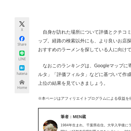
モノづくり技術者専門サイト
エレクトロ
X
自身が訪れた場所について評価とクチコミな
ちょっと気になるネットの話題
ップ。経路の検索以外にも、より良いお店
Share
おすすめのラーメンを探している人に向けて、
LINE
なおこのランキングは、Googleマップ
hatena
ルタ」「評価フィルタ」などに基づいて作成さ
上位の結果を見ていきましょう。
Home
※本ページはアフィリエイトプログラムによる収益を
筆者：MEN蔵
1984年生まれ、千葉県在住。大学入学後