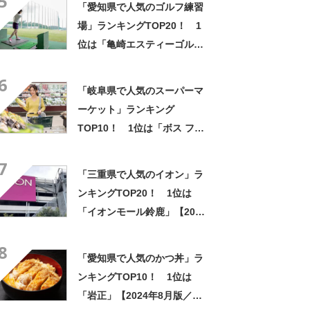
5
「愛知県で人気のゴルフ練習
場」ランキングTOP20！ 1
位は「亀崎エスティーゴル
フ」【2024年2月版／Google
6
クチコミ調べ】
「岐阜県で人気のスーパーマ
ーケット」ランキング
TOP10！ 1位は「ボス フー
ズ マーケット本店」【2024年
7
3月版／Googleクチコミ調
「三重県で人気のイオン」ラ
べ】
ンキングTOP20！ 1位は
「イオンモール鈴鹿」【2024
年5月版／Googleクチコミ調
8
べ】
「愛知県で人気のかつ丼」ラ
ンキングTOP10！ 1位は
「岩正」【2024年8月版／