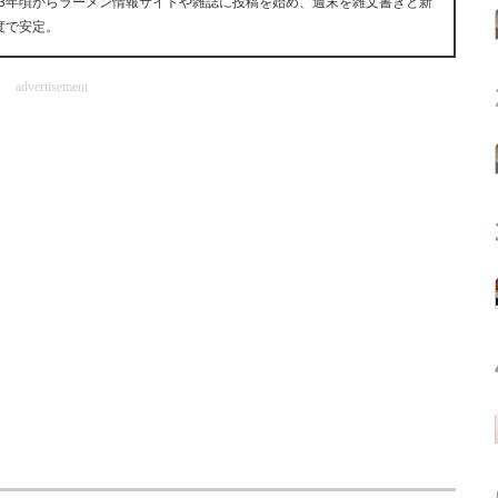
13年頃からラーメン情報サイトや雑誌に投稿を始め、週末を雑文書きと新
度で安定。
advertisement