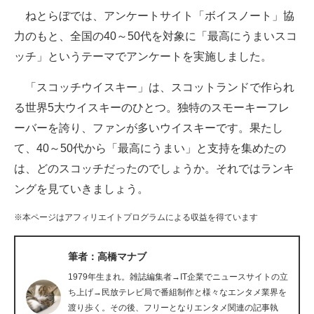
ねとらぼでは、アンケートサイト「ボイスノート」協
ITの今と未来を見通す
力のもと、全国の40～50代を対象に「最高にうまいスコ
ッチ」というテーマでアンケートを実施しました。
スマホと通信の最新トレンド
「スコッチウイスキー」は、スコットランドで作られ
進化するPCとデバイスの未来
る世界5大ウイスキーのひとつ。独特のスモーキーフレ
好きが集まる 比べて選べる
ーバーを誇り、ファンが多いウイスキーです。果たし
て、40～50代から「最高にうまい」と支持を集めたの
ビジネスと働き方のヒント
は、どのスコッチだったのでしょうか。それではランキ
AI活用のいまが分かる
ングを見ていきましょう。
企業ITのトレンドを詳説
※本ページはアフィリエイトプログラムによる収益を得ています
経営リーダーのコミュニティ
筆者：高橋マナブ
マーケ×ITの今がよく分かる
1979年生まれ。雑誌編集者→IT企業でニュースサイトの立
ち上げ→民放テレビ局で番組制作と様々なエンタメ業界を
ITエンジニア向け専門サイト
渡り歩く。その後、フリーとなりエンタメ関連の記事執