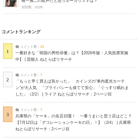
唯一無二の歌声だと思うボーカリストは？
回答数：8108
コメントランキング
コメント数：
21
1
一番好きな「韓国の男性俳優」は？【2026年版・人気投票実施
中】 | 芸能人 ねとらぼリサーチ
コメント数：
7
2
「もっと早く買えば良かった」 カインズの“車内遮光カーテ
ン”が大人気 「プライバシーも保てて安心」「ぐっすり眠れま
した」（2/2） | ライフ ねとらぼリサーチ：2ページ目
コメント数：
7
3
兵庫県の「ケーキ」の名店10選！ 一番うまいと思う店はどこ？
【7月12日は「デコレーションケーキの日」！】（2/4） | 兵庫県
ねとらぼリサーチ：2ページ目