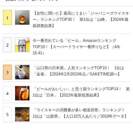
【女性に聞いた】最高にうまい「ジャパニーズウイスキ
1
ー」ランキングTOP30！ 第1位は「山崎」【2024年最
新調査結果】
今一番売れている「ビール」Amazonランキング
2
TOP10！【スーパードライや一番搾りなど】（4/6
15:41）
「山口県の日本酒」人気ランキングTOP10！ 1位は
3
「金雀」【2024年2月20日時点／SAKETIME調べ】
「ビールがおいしい」と思う国ランキングTOP14！ 第
4
1位は「日本」【2022年最新投票結果】
「ウイスキーの消費量が多い都道府県」ランキング！
5
1位は「山梨県」【人口10万人あたり／2019年データ】