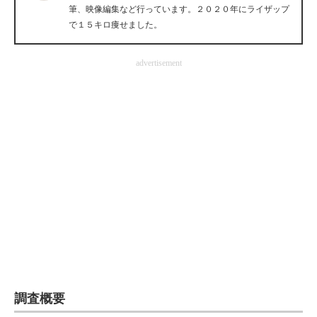
筆、映像編集など行っています。２０２０年にライザップ
企業向けIT製品の総合サイト
で１５キロ痩せました。
IT製品の技術・比較・事例
advertisement
製造業のIT導入・活用を支援
モノづくり技術者専門サイト
エレクトロニクス専門サイト
電子設計の基本と応用
エネルギーの専門メディア
建設×テクノロジーの最前線
ちょっと気になるネットの話題
調査概要