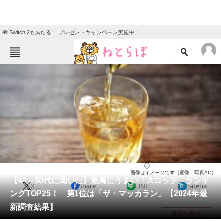
🎁 Switch 2もあたる！ プレゼントキャンペーン実施中！
ねとらぼメニュー
TOP
ニュース
エンタメ
クイズ
グルメ
地域
住まい
教育・育児
動物
リサーチ
お酒
2024/09/27 19:35（公開）
画像はイメージです（画像：写真AC）
会員記事
【40～50代に聞いた】最高にうまい「スコッチ」ランキ
X
Share
LINE
hatena
ングTOP25！ 第1位は「ザ・マッカラン」【2024年最
メディア
新調査結果】
目次を表示
注目記事を集めた総合ページ