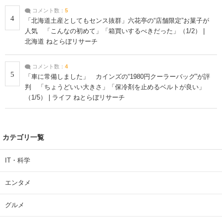
コメント数：
5
4
「北海道土産としてもセンス抜群」六花亭の“店舗限定”お菓子が
人気 「こんなの初めて」「箱買いするべきだった」（1/2） |
北海道 ねとらぼリサーチ
コメント数：
4
5
「車に常備しました」 カインズの“1980円クーラーバッグ”が評
判 「ちょうどいい大きさ」「保冷剤を止めるベルトが良い」
（1/5） | ライフ ねとらぼリサーチ
カテゴリ一覧
IT・科学
エンタメ
グルメ