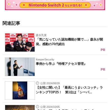
関連記事
森永乳業
「気になっていた認知機能が菌で…」森永が開
発。感動の70代続出
PR
KeeperSecurity
事例から学ぶ『特権アクセス管理』
PR
公開 2024/08/28
【女性に聞いた】「最高にうまいスコッチ」ラ
ンキングTOP25！ 第1位は「シーバ...
公開 2024/10/05