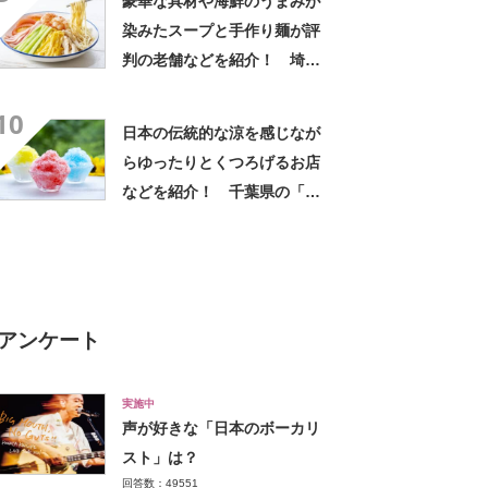
豪華な具材や海鮮のうまみが
染みたスープと手作り麺が評
判の老舗などを紹介！ 埼玉
県の「冷やし中華」の名店10
10
選！
日本の伝統的な涼を感じなが
らゆったりとくつろげるお店
などを紹介！ 千葉県の「か
き氷」の名店10選！
アンケート
実施中
声が好きな「日本のボーカリ
スト」は？
回答数：49551