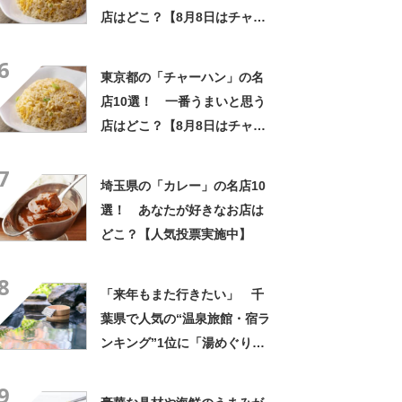
店はどこ？【8月8日はチャー
ハンの日！】
6
東京都の「チャーハン」の名
店10選！ 一番うまいと思う
店はどこ？【8月8日はチャー
ハンの日！】
7
埼玉県の「カレー」の名店10
選！ あなたが好きなお店は
どこ？【人気投票実施中】
8
「来年もまた行きたい」 千
葉県で人気の“温泉旅館・宿ラ
ンキング”1位に「湯めぐりで
きるのが最高」「海と富士山
9
の絶景に感動」の声