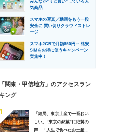
みんなが"リピ買い"している人
門メディア
建設×テクノロジーの最前線
気商品
スマホの写真／動画をもう一段
安全に 買い切りクラウドストレ
ージ
スマホ2GBで月額850円～ 格安
SIMをお得に使うキャンペーン
実施中！
「関東・甲信地方」のアクセスラン
キング
1
「結局、東京土産で一番おい
しい」“東京の銘菓”に絶賛の
声 「人生で食べたお土産の