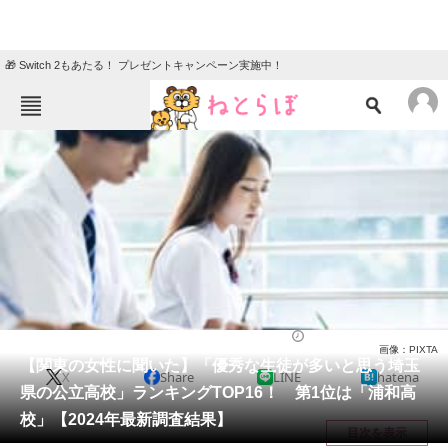
🎁 Switch 2もあたる！ プレゼントキャンペーン実施中！
ねとらぼメニュー
TOP
ニュース
エンタメ
クイズ
グルメ
地域
住まい
教育・育児
動物
リサーチ
高校
2024/10/19 09:30（公開）
画像：PIXTA
会員記事
【関東の女性に聞いた】「優秀な生徒が多いと思う埼玉
X
Share
LINE
hatena
県の公立高校」ランキングTOP16！ 第1位は「浦和高
メディア
校」【2024年最新調査結果】
目次を表示
注目記事を集めた総合ページ