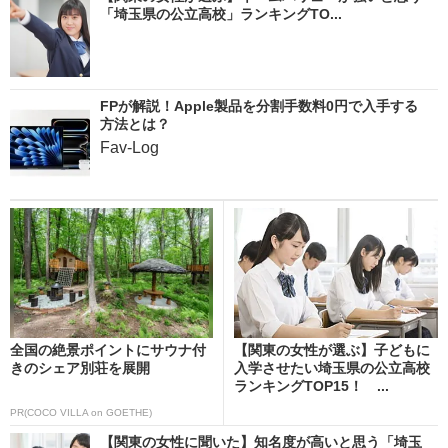
「埼玉県の公立高校」ランキングTO...
FPが解説！Apple製品を分割手数料0円で入手する
方法とは？
Fav-Log
全国の絶景ポイントにサウナ付
【関東の女性が選ぶ】子どもに
きのシェア別荘を展開
入学させたい埼玉県の公立高校
ランキングTOP15！ ...
PR(COCO VILLA on GOETHE)
【関東の女性に聞いた】知名度が高いと思う「埼玉