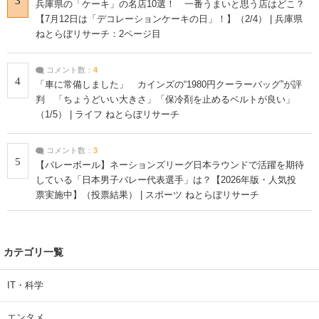
3
兵庫県の「ケーキ」の名店10選！ 一番うまいと思う店はどこ？
【7月12日は「デコレーションケーキの日」！】（2/4） | 兵庫県
ねとらぼリサーチ：2ページ目
コメント数：
4
4
「車に常備しました」 カインズの“1980円クーラーバッグ”が評
判 「ちょうどいい大きさ」「保冷剤を止めるベルトが良い」
（1/5） | ライフ ねとらぼリサーチ
コメント数：
3
5
【バレーボール】ネーションズリーグ日本ラウンドで活躍を期待
している「日本男子バレー代表選手」は？【2026年版・人気投
票実施中】（投票結果） | スポーツ ねとらぼリサーチ
カテゴリ一覧
IT・科学
エンタメ