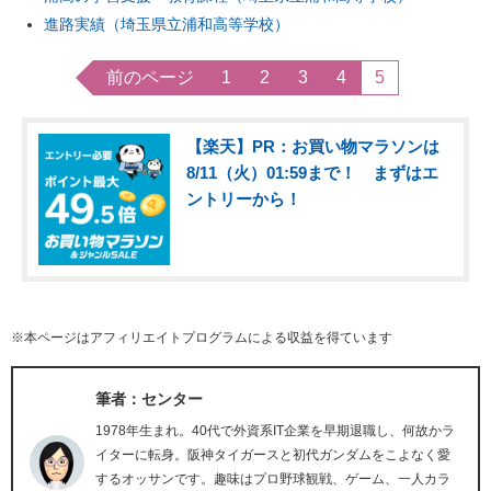
進路実績（埼玉県立浦和高等学校）
前のページ
1
2
3
4
5
【楽天】PR：お買い物マラソンは
8/11（火）01:59まで！ まずはエ
ントリーから！
※本ページはアフィリエイトプログラムによる収益を得ています
筆者：センター
1978年生まれ。40代で外資系IT企業を早期退職し、何故かラ
イターに転身。阪神タイガースと初代ガンダムをこよなく愛
するオッサンです。趣味はプロ野球観戦、ゲーム、一人カラ