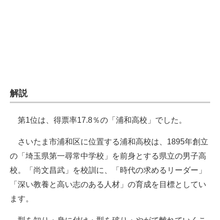
企業向けIT製品の総合サイト
IT製品の技術・比較・事例
製造業のIT導入・活用を支援
モノづくり技術者専門サイト
解説
エレクトロニクス専門サイト
電子設計の基本と応用
第1位は、得票率17.8％の「浦和高校」でした。
エネルギーの専門メディア
さいたま市浦和区に位置する浦和高校は、1895年創立
の「埼玉県第一尋常中学校」を前身とする県立の男子高
建設×テクノロジーの最前線
校。「尚文昌武」を校訓に、「時代の求めるリーダー」
ちょっと気になるネットの話題
「深い教養と高い志のある人材」の育成を目標としてい
ます。