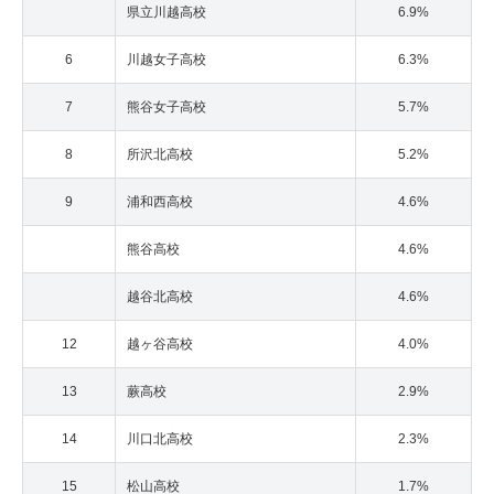
県立川越高校
6.9%
6
川越女子高校
6.3%
7
熊谷女子高校
5.7%
8
所沢北高校
5.2%
9
浦和西高校
4.6%
熊谷高校
4.6%
越谷北高校
4.6%
12
越ヶ谷高校
4.0%
13
蕨高校
2.9%
14
川口北高校
2.3%
15
松山高校
1.7%