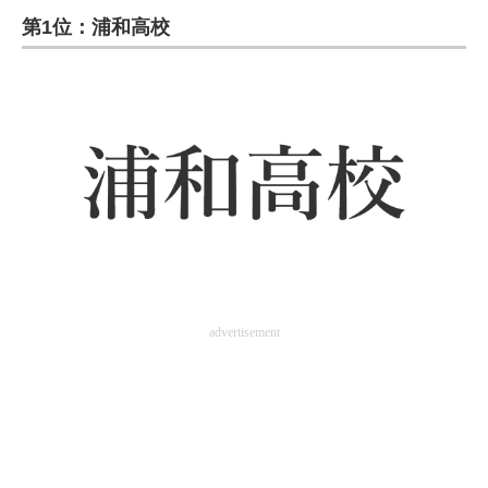
第1位：浦和高校
ITの今と未来を見通す
スマホと通信の最新トレンド
進化するPCとデバイスの未来
好きが集まる 比べて選べる
ビジネスと働き方のヒント
AI活用のいまが分かる
企業ITのトレンドを詳説
advertisement
経営リーダーのコミュニティ
マーケ×ITの今がよく分かる
ITエンジニア向け専門サイト