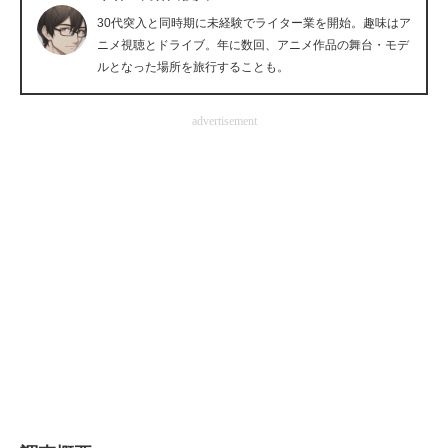
30代突入と同時期に未経験でライター業を開始。趣味はア
企業向けIT製品の総合サイト
ニメ視聴とドライブ。年に数回、アニメ作品の舞台・モデ
IT製品の技術・比較・事例
ルとなった場所を旅行することも。
製造業のIT導入・活用を支援
advertisement
モノづくり技術者専門サイト
エレクトロニクス専門サイト
電子設計の基本と応用
エネルギーの専門メディア
建設×テクノロジーの最前線
ちょっと気になるネットの話題