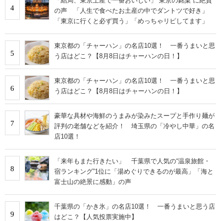
「結局、東京土産で一番おいしい」“東京の銘菓”に絶賛
4
の声 「人生で食べたお土産の中でダントツで好き」
「東京に行くと必ず買う」「めっちゃリピしてます」
東京都の「チャーハン」の名店10選！ 一番うまいと思
5
う店はどこ？【8月8日はチャーハンの日！】
東京都の「チャーハン」の名店10選！ 一番うまいと思
6
う店はどこ？【8月8日はチャーハンの日！】
豪華な具材や海鮮のうまみが染みたスープと手作り麺が
7
評判の老舗などを紹介！ 埼玉県の「冷やし中華」の名
店10選！
「来年もまた行きたい」 千葉県で人気の“温泉旅館・
8
宿ランキング”1位に「湯めぐりできるのが最高」「海と
富士山の絶景に感動」の声
千葉県の「かき氷」の名店10選！ 一番うまいと思う店
9
はどこ？【人気投票実施中】