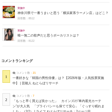
実施中
神奈川県で一番うまいと思う「横浜家系ラーメン店」はどこ？
回答数：8512
実施中
唯一無二の歌声だと思うボーカリストは？
回答数：8122
コメントランキング
コメント数：
21
1
一番好きな「韓国の男性俳優」は？【2026年版・人気投票実施
中】 | 芸能人 ねとらぼリサーチ
コメント数：
7
2
「もっと早く買えば良かった」 カインズの“車内遮光カーテ
ン”が大人気 「プライバシーも保てて安心」「ぐっすり眠れま
した」（2/2） | ライフ ねとらぼリサーチ：2ページ目