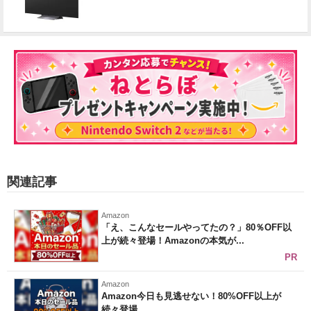
関連記事
Amazon
「え、こんなセールやってたの？」80％OFF以
上が続々登場！Amazonの本気が...
PR
Amazon
Amazon今日も見逃せない！80%OFF以上が
続々登場