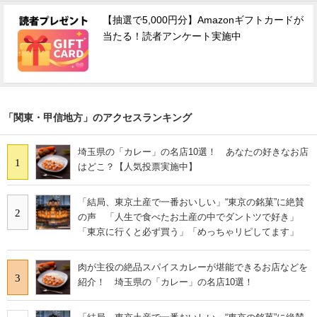
【抽選で5,000円分】Amazonギフトカードが
当たる！読者アンケート実施中
「関東・甲信地方」のアクセスランキング
埼玉県の「カレー」の名店10選！ あなたの好きなお店
1
はどこ？【人気投票実施中】
「結局、東京土産で一番おいしい」“東京の銘菓”に絶賛
2
の声 「人生で食べたお土産の中でダントツで好き」
「東京に行くと必ず買う」「めっちゃリピしてます」
肉が主役の絶品スパイスカレーが堪能できるお店などを
3
紹介！ 埼玉県の「カレー」の名店10選！