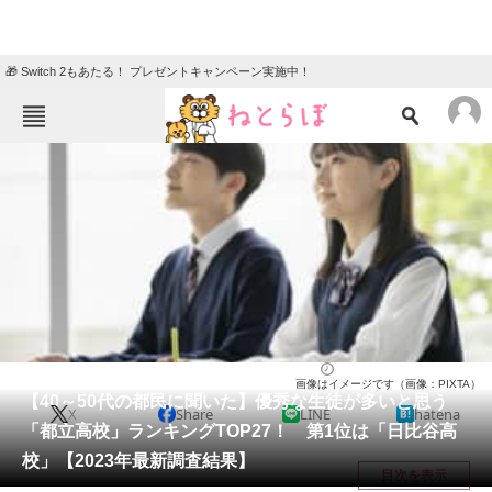
🎁 Switch 2もあたる！ プレゼントキャンペーン実施中！
ねとらぼメニュー
TOP
ニュース
エンタメ
クイズ
グルメ
地域
住まい
教育・育児
動物
リサーチ
東京都
2024/10/19 13:30（公開）
画像はイメージです（画像：PIXTA）
会員記事
【40～50代の都民に聞いた】優秀な生徒が多いと思う
X
Share
LINE
hatena
「都立高校」ランキングTOP27！ 第1位は「日比谷高
メディア
校」【2023年最新調査結果】
目次を表示
注目記事を集めた総合ページ