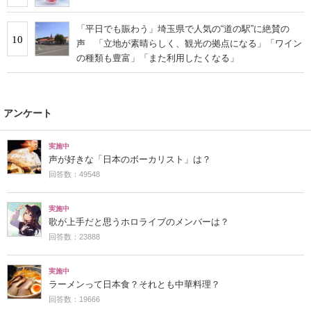
「平日でも賑わう」埼玉県で人気の“道の駅”に絶賛の
10
声 「立地が素晴らしく、観光の拠点になる」「ワイン
の種類も豊富」「また利用したくなる」
アンケート
実施中
声が好きな「日本のボーカリスト」は？
回答数：49548
実施中
歌が上手だと思うホロライブのメンバーは？
回答数：23888
実施中
ラーメンって日本食？それとも中華料理？
回答数：19666