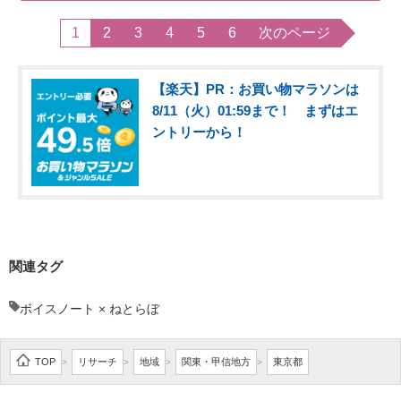
1
2
3
4
5
6
次のページ
【楽天】PR：お買い物マラソンは
8/11（火）01:59まで！ まずはエ
ントリーから！
関連タグ
ボイスノート × ねとらぼ
TOP
リサーチ
地域
関東・甲信地方
東京都
>
>
>
>