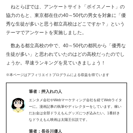
ねとらぼでは、アンケートサイト「ボイスノート」の
ITの今と未来を見通す
協力のもと、東京都在住の40～50代の男女を対象に「優
秀な生徒が多いと思う都立高校はどこですか？」という
スマホと通信の最新トレンド
テーマでアンケートを実施しました。
進化するPCとデバイスの未来
数ある都立高校の中で、40～50代の都民から「優秀な
好きが集まる 比べて選べる
生徒が多い」と思われていたのはどの高校だったのでし
ょうか。早速ランキングを見ていきましょう！
ビジネスと働き方のヒント
※本ページはアフィリエイトプログラムによる収益を得ています
AI活用のいまが分かる
企業ITのトレンドを詳説
筆者：押入れの人
エンタメ会社やWebマーケティング会社を経てWebライタ
経営リーダーのコミュニティ
ーに。漫画記事の執筆やディレクターをしています。稼い
だお金は全部ドラえもんグッズにつぎ込みたい。1番好き
マーケ×ITの今がよく分かる
なドラえもん映画は太陽王伝説です。
ITエンジニア向け専門サイト
筆者：長谷川優人