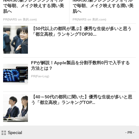
で毎朝、メイク映えする潤い美
で毎朝、メイク映えする潤い美
肌へ
肌へ
PR(NARS on 美的.com)
PR(NARS on 美的.com)
【50代以上の都民が選ぶ】優秀な生徒が多いと思う
「都立高校」ランキングTOP30...
FPが解説！Apple製品を分割手数料0円で入手する
方法とは？
PR(Fav-Log)
【40～50代の都民に聞いた】優秀な生徒が多いと思
う「都立高校」ランキングTOP...
Special
- PR -