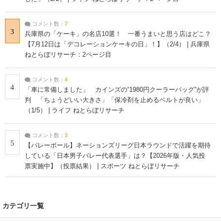
コメント数：
7
3
兵庫県の「ケーキ」の名店10選！ 一番うまいと思う店はどこ？
【7月12日は「デコレーションケーキの日」！】（2/4） | 兵庫県
ねとらぼリサーチ：2ページ目
コメント数：
4
4
「車に常備しました」 カインズの“1980円クーラーバッグ”が評
判 「ちょうどいい大きさ」「保冷剤を止めるベルトが良い」
（1/5） | ライフ ねとらぼリサーチ
コメント数：
3
5
【バレーボール】ネーションズリーグ日本ラウンドで活躍を期待
している「日本男子バレー代表選手」は？【2026年版・人気投
票実施中】（投票結果） | スポーツ ねとらぼリサーチ
カテゴリ一覧