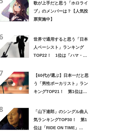
5
歌が上手だと思う「ホロライ
ブ」のメンバーは？【人気投
票実施中】
6
世界で通用すると思う「日本
人ベーシスト」ランキング
TOP22！ 1位は「ハマ・オ
カモト」！【2022年最新調査
7
結果】
【60代が選ぶ】日本一だと思
う「男性ボーカリスト」ラン
キングTOP21！ 第1位は
「玉置浩二」【2023年最新調
8
査結果】
「山下達郎」のシングル曲人
気ランキングTOP30！ 第1
位は「RIDE ON TIME」