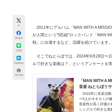
モノづくり技術者専門サイト
エレクトロ
X
2011年にアルバム「MAN WITH A M
ちょっと気になるネットの話題
が人間という“5匹組”ロックバンド「MAN WIT
Share
戦」に出場するなど、活躍を続けています
LINE
そこでねとらぼでは、2024年9月28日〜10月
hatena
ルで好きな楽曲は？」というアンケートを
Home
「MAN WITH 
音楽 ねとらぼリ
2010年に音楽活動を
ー5人がオオカミの
音楽性が高く評価されて
シングルで好きな楽