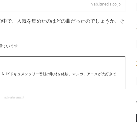
nlab.itmedia.co.jp
ングル曲の中で、人気を集めたのはどの曲だったのでしょうか。そ
得ています
。NHKドキュメンタリー番組の取材を経験。マンガ、アニメが大好きで
advertisement