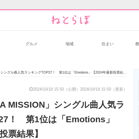
グルメ
地域
住まい
と未来を見通す
スマホと通信の最新トレンド
進化するPCとデ
ION」シングル曲人気ランキングTOP27！ 第1位は「Emotions」【2024年最新投票結果】
のいまが分かる
企業ITのトレンドを詳説
経営リーダーの
2024/10/19 15:50（公開）
2024/10/19 15:50（更新）
H A MISSION」シングル曲人気ラ
T製品の総合サイト
IT製品の技術・比較・事例
製造業のIT導入
7！ 第1位は「Emotions」
新投票結果】