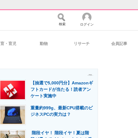
検索
ログイン
教育・育児
動物
リサーチ
会員記事
バイスの未来
好きが集まる 比べて選べる
- PR -
【抽選で5,000円分】Amazonギ
コミュニティ
マーケ×ITの今がよく分かる
フトカードが当たる！読者アン
ケート実施中
重量約999g、最新CPU搭載のビ
・活用を支援
ジネスPCの実力は？
階段イヤ！ 階段イヤ！夏は階