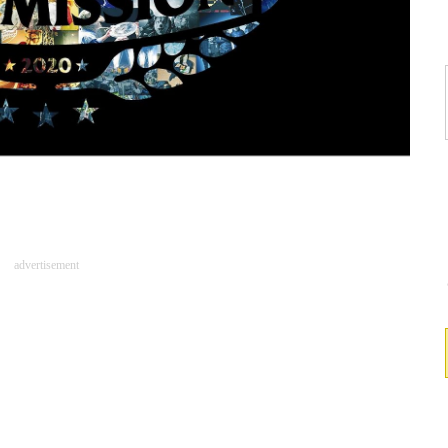
advertisement