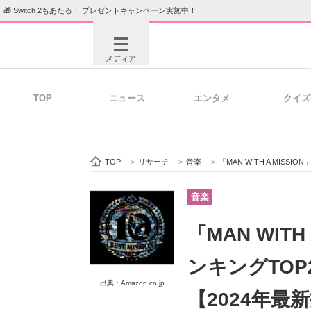
🎁 Switch 2もあたる！ プレゼントキャンペーン実施中！
メディア
TOP
ニュース
エンタメ
クイズ
注目記事を集めた総合ページ
ITの今
TOP
>
リサーチ
>
音楽
>
「MAN WITH A MISS
ビジネスと働き方のヒント
AI活用
音楽
「MAN WIT
ITエンジニア向け専門サイト
企業向けI
ンキングTOP2
出典：Amazon.co.jp
【2024年最