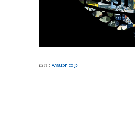
出典：
Amazon.co.jp