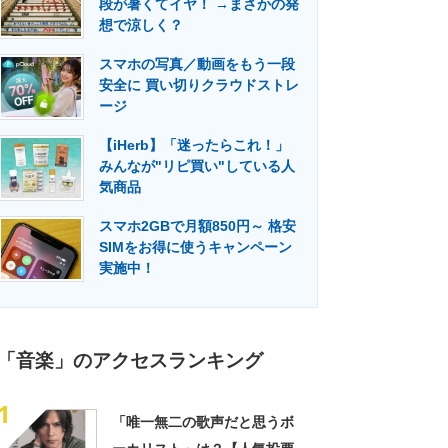
段が暑くてイヤ！ →まさかの発
門メディア
建設×テクノロジーの最前線
想で涼しく？
スマホの写真／動画をもう一段
安全に 買い切りクラウドストレ
ージ
【iHerb】「迷ったらこれ！」
みんなが"リピ買い"している人
気商品
スマホ2GBで月額850円～ 格安
SIMをお得に使うキャンペーン
実施中！
「音楽」のアクセスランキング
1
「唯一無二の歌声だと思うボ