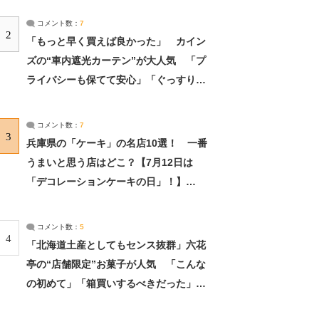
コメント数：
7
2
「もっと早く買えば良かった」 カイン
ズの“車内遮光カーテン”が大人気 「プ
ライバシーも保てて安心」「ぐっすり眠
れました」（2/2） | ライフ ねとらぼリ
サーチ：2ページ目
コメント数：
7
3
兵庫県の「ケーキ」の名店10選！ 一番
うまいと思う店はどこ？【7月12日は
「デコレーションケーキの日」！】
（2/4） | 兵庫県 ねとらぼリサーチ：2ペ
ージ目
コメント数：
5
4
「北海道土産としてもセンス抜群」六花
亭の“店舗限定”お菓子が人気 「こんな
の初めて」「箱買いするべきだった」
（1/2） | 北海道 ねとらぼリサーチ