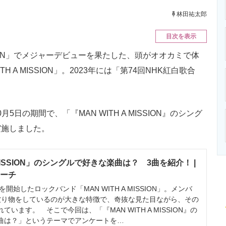
ニクス専門サイト
電子設計の基本と応用
エネルギーの専
林田祐太郎
目次を表示
ISSION」でメジャーデビューを果たした、頭がオオカミで体
H A MISSION」。2023年には「第74回NHK紅白歌合
。
5日の期間で、「『MAN WITH A MISSION』のシング
実施しました。
A MISSION」のシングルで好きな楽曲は？ 3曲を紹介！ |
サーチ
開始したロックバンド「MAN WITH A MISSION」。メンバ
被り物をしているのが大きな特徴で、奇抜な見た目ながら、その
います。 そこで今回は、「『MAN WITH A MISSION』の
曲は？」というテーマでアンケートを…