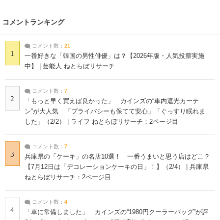
コメントランキング
コメント数：
21
1
一番好きな「韓国の男性俳優」は？【2026年版・人気投票実施
中】 | 芸能人 ねとらぼリサーチ
コメント数：
7
2
「もっと早く買えば良かった」 カインズの“車内遮光カーテ
ン”が大人気 「プライバシーも保てて安心」「ぐっすり眠れま
した」（2/2） | ライフ ねとらぼリサーチ：2ページ目
コメント数：
7
3
兵庫県の「ケーキ」の名店10選！ 一番うまいと思う店はどこ？
【7月12日は「デコレーションケーキの日」！】（2/4） | 兵庫県
ねとらぼリサーチ：2ページ目
コメント数：
4
4
「車に常備しました」 カインズの“1980円クーラーバッグ”が評