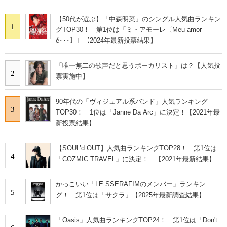
【50代が選ぶ】「中森明菜」のシングル人気曲ランキン
1
グTOP30！ 第1位は「ミ・アモーレ〔Meu amor
é･･･〕」【2024年最新投票結果】
「唯一無二の歌声だと思うボーカリスト」は？【人気投
2
票実施中】
90年代の「ヴィジュアル系バンド」人気ランキング
3
TOP30！ 1位は「Janne Da Arc」に決定！【2021年最
新投票結果】
【SOUL’d OUT】人気曲ランキングTOP28！ 第1位は
4
「COZMIC TRAVEL」に決定！ 【2021年最新結果】
かっこいい「LE SSERAFIMのメンバー」ランキン
5
グ！ 第1位は「サクラ」【2025年最新調査結果】
「Oasis」人気曲ランキングTOP24！ 第1位は「Don't