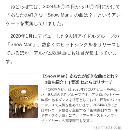
ねとらぼでは、2024年9月25日から10月2日にかけて
ITの今と未来を見通す
「あなたの好きな『Snow Man』の曲は？」というアン
ケートを実施していました。
スマホと通信の最新トレンド
2020年1月にデビューした9人組アイドルグループの
進化するPCとデバイスの未来
「Snow Man」。数多くのヒットシングルをリリースし
好きが集まる 比べて選べる
ているほか、アルバム収録曲にも注目が集まっていま
す。
ビジネスと働き方のヒント
AI活用のいまが分かる
【Snow Man】あなたが好きな曲はどれ？
3曲を紹介！ | 音楽 ねとらぼリサーチ
企業ITのトレンドを詳説
「Snow Man」は 2020年にCDデビューを果たし
た、9人組の男性グループです。アクロバットや一
経営リーダーのコミュニティ
体感のあるダンスを得意としており、圧巻のパフォ
ーマンスで人気を集めています。2024年3月には、
日本レコード協会が主催する「第38回日本ゴール
マーケ×ITの今がよく分かる
ドディスク大賞」にて、「アーティスト・オブ・
ザ・イヤー」の邦楽部門を受賞…
ITエンジニア向け専門サイト
nlab.itmedia.co.jp