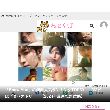
🎁 Switch 2もあたる！ プレゼントキャンペーン実施中！
ねとらぼメニュー
TOP
ニュース
エンタメ
クイズ
グルメ
地域
住まい
教育・育児
動物
リサーチ
音楽
2024/10/16 21:45（公開）
出典：Amazon.co.jp
会員記事
「Snow Man」の楽曲人気ランキングTOP30！ 第1位
X
Share
LINE
hatena
は「タペストリー」【2024年最新投票結果】
メディア
目次を表示
注目記事を集めた総合ページ