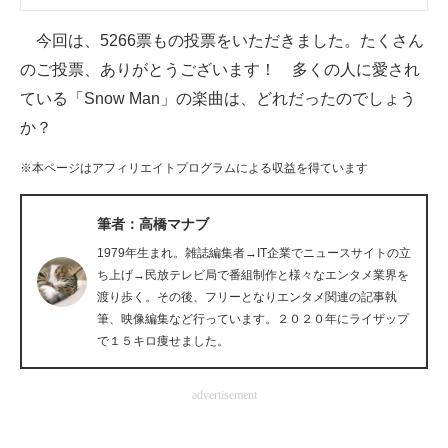
企業向けIT製品の総合サイト
今回は、5266票もの投票をいただきました。たくさん
IT製品の技術・比較・事例
のご投票、ありがとうございます！ 多くの人に愛され
ている「Snow Man」の楽曲は、どれだったのでしょう
製造業のIT導入・活用を支援
か？
モノづくり技術者専門サイト
※本ページはアフィリエイトプログラムによる収益を得ています
エレクトロニクス専門サイト
筆者：高橋マナブ
電子設計の基本と応用
1979年生まれ。雑誌編集者→IT企業でニュースサイトの立
ち上げ→民放テレビ局で番組制作と様々なエンタメ業界を
エネルギーの専門メディア
渡り歩く。その後、フリーとなりエンタメ関連の記事執
筆、映像編集など行っています。２０２０年にライザップ
建設×テクノロジーの最前線
で１５キロ痩せました。
ちょっと気になるネットの話題
advertisement