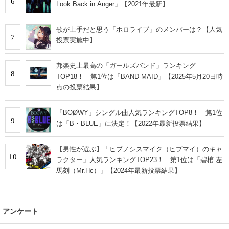
6
Look Back in Anger」【2021年最新】
歌が上手だと思う「ホロライブ」のメンバーは？【人気
7
投票実施中】
邦楽史上最高の「ガールズバンド」ランキング
8
TOP18！ 第1位は「BAND-MAID」【2025年5月20日時
点の投票結果】
「BOØWY」シングル曲人気ランキングTOP8！ 第1位
9
は「B・BLUE」に決定！【2022年最新投票結果】
【男性が選ぶ】「ヒプノシスマイク（ヒプマイ）のキャ
10
ラクター」人気ランキングTOP23！ 第1位は「碧棺 左
馬刻（Mr.Hc）」【2024年最新投票結果】
アンケート