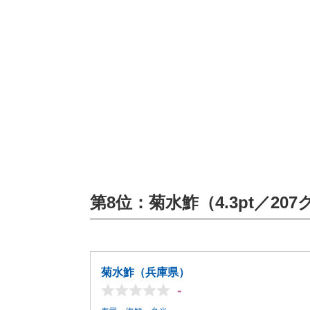
第8位：菊水鮓（4.3pt／20
菊水鮓（兵庫県）
-