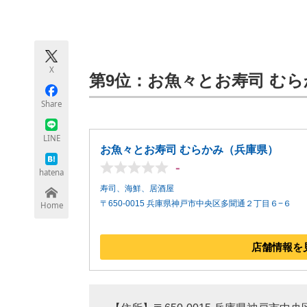
モノづくり技術者専門サイト
エレクトロ
X
ちょっと気になるネットの話題
第9位：お魚々とお寿司 むらか
Share
LINE
お魚々とお寿司 むらかみ（兵庫県）
-
hatena
寿司、海鮮、居酒屋
〒650-0015 兵庫県神戸市中央区多聞通２丁目６−６
Home
店舗情報を