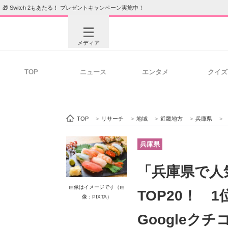
🎁 Switch 2もあたる！ プレゼントキャンペーン実施中！
メディア
TOP
ニュース
エンタメ
クイズ
注目記事を集めた総合ページ
ITの今
TOP
>
リサーチ
>
地域
>
近畿地方
>
兵庫県
>
ビジネスと働き方のヒント
AI活用
兵庫県
「兵庫県で人
ITエンジニア向け専門サイト
企業向けI
画像はイメージです（画
TOP20！ 
像：PIXTA）
Googleクチ