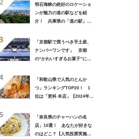
2
明石海峡の絶好のロケーショ
ンが魅力の道の駅などを紹
介！ 兵庫県の「道の駅」お
すすめ10選！
3
「京都駅で買うべき手土産、
ナンバーワンです」 京都
の“かわいすぎるお菓子”に反
響 「一目惚れです」「変な
4
声出た」「まとめ買いする」
「和歌山県で人気のとんか
つ」ランキングTOP20！ 1
位は「更科 本店」【2024年2
月版／Googleクチコミ調べ】
5
「奈良県のチャーハンの名
店」10選！ あなたが好きな
のはどこ？【人気投票実施