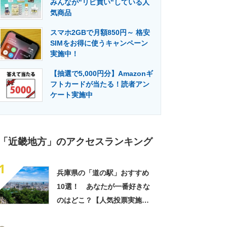
みんなが"リピ買い"している人
門メディア
建設×テクノロジーの最前線
気商品
スマホ2GBで月額850円～ 格安
SIMをお得に使うキャンペーン
実施中！
【抽選で5,000円分】Amazonギ
フトカードが当たる！読者アン
ケート実施中
「近畿地方」のアクセスランキング
1
兵庫県の「道の駅」おすすめ
10選！ あなたが一番好きな
のはどこ？【人気投票実施
中】