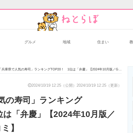
グルメ
地域
住まい
と未来を見通す
スマホと通信の最新トレンド
進化するPCとデ
「兵庫県で人気の寿司」ランキングTOP20！ 1位は「弁慶」【2024年10月版／Googleクチコミ】
のいまが分かる
企業ITのトレンドを詳説
経営リーダーの
2024/10/19 12:25（公開）
2024/10/19 12:25（更新）
気の寿司」ランキング
T製品の総合サイト
IT製品の技術・比較・事例
製造業のIT導入
1位は「弁慶」【2024年10月版／
コミ】