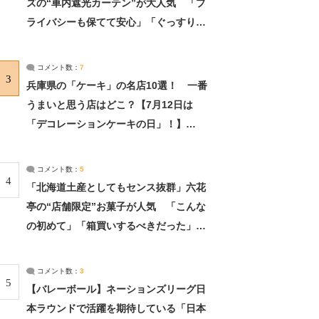
ズの“車内遮光カーテン”が大人気 「プ
ライバシーも保てて安心」「ぐっすり眠
れました」（2/2） | ライフ ねとらぼリ
サーチ：2ページ目
コメント数：
7
3
兵庫県の「ケーキ」の名店10選！ 一番
うまいと思う店はどこ？【7月12日は
「デコレーションケーキの日」！】
（2/4） | 兵庫県 ねとらぼリサーチ：2ペ
ージ目
コメント数：
5
4
「北海道土産としてもセンス抜群」六花
亭の“店舗限定”お菓子が人気 「こんな
の初めて」「箱買いするべきだった」
（1/2） | 北海道 ねとらぼリサーチ
コメント数：
3
5
【バレーボール】ネーションズリーグ日
本ラウンドで活躍を期待している「日本