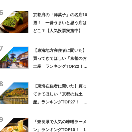
中】
6
京都府の「洋菓子」の名店10
選！ 一番うまいと思う店は
どこ？【人気投票実施中】
7
【東海地方在住者に聞いた】
買ってきてほしい「京都のお
土産」ランキングTOP22！
第1位は「生八ッ橋（本家西尾
8
八ッ橋）」【2024年最新調査
【東海在住者に聞いた】買っ
結果】
てきてほしい「京都のお土
産」ランキングTOP27！ 第
1位は「八ッ橋（京都銘菓おた
9
べ）」【2026年最新調査結
「奈良県で人気の味噌ラーメ
果】
ン」ランキングTOP10！ 1