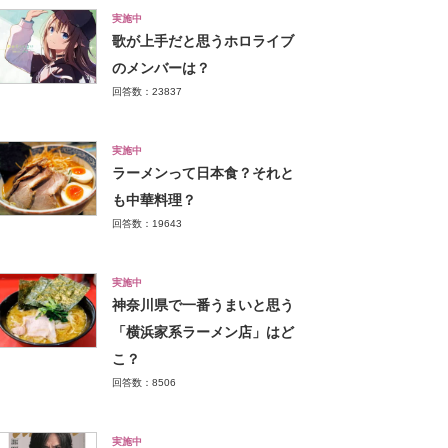
実施中
歌が上手だと思うホロライブ
のメンバーは？
回答数：23837
実施中
ラーメンって日本食？それと
も中華料理？
回答数：19643
実施中
神奈川県で一番うまいと思う
「横浜家系ラーメン店」はど
こ？
回答数：8506
実施中