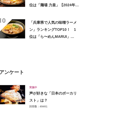
位は「麺場 力皇」【2024年7
月版／Googleクチコミ】
10
「兵庫県で人気の味噌ラーメ
ン」ランキングTOP10！ 1
位は「ら〜めんMARUI」
【2024年8月版／Googleクチ
コミ】
アンケート
実施中
声が好きな「日本のボーカリ
スト」は？
回答数：49461