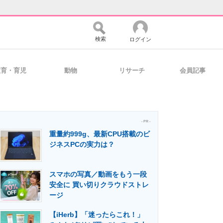
検索
ログイン
教育・育児
動物
リサーチ
会員記事
バイスの未来
好きが集まる 比べて選べる
- PR -
重量約999g、最新CPU搭載のビ
コミュニティ
マーケ×ITの今がよく分かる
ジネスPCの実力は？
スマホの写真／動画をもう一段
・活用を支援
安全に 買い切りクラウドストレ
ージ
【iHerb】「迷ったらこれ！」