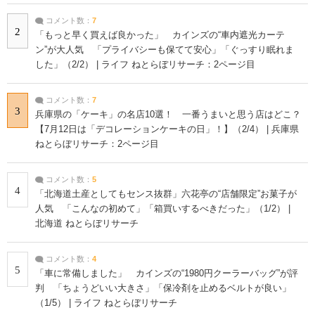
コメント数：
7
2
「もっと早く買えば良かった」 カインズの“車内遮光カーテ
ン”が大人気 「プライバシーも保てて安心」「ぐっすり眠れま
した」（2/2） | ライフ ねとらぼリサーチ：2ページ目
コメント数：
7
3
兵庫県の「ケーキ」の名店10選！ 一番うまいと思う店はどこ？
【7月12日は「デコレーションケーキの日」！】（2/4） | 兵庫県
ねとらぼリサーチ：2ページ目
コメント数：
5
4
「北海道土産としてもセンス抜群」六花亭の“店舗限定”お菓子が
人気 「こんなの初めて」「箱買いするべきだった」（1/2） |
北海道 ねとらぼリサーチ
コメント数：
4
5
「車に常備しました」 カインズの“1980円クーラーバッグ”が評
判 「ちょうどいい大きさ」「保冷剤を止めるベルトが良い」
（1/5） | ライフ ねとらぼリサーチ