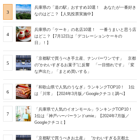
兵庫県の「道の駅」おすすめ10選！ あなたが一番好き
3
なのはどこ？【人気投票実施中】
兵庫県の「ケーキ」の名店10選！ 一番うまいと思う店
4
はどこ？【7月12日は「デコレーションケーキの
日」！】
「京都駅で買うべき手土産、ナンバーワンです」 京都
5
の“かわいすぎるお菓子”に反響 「一目惚れです」「変
な声出た」「まとめ買いする」
「和歌山県で人気のうなぎ」ランキングTOP10！ 1位
6
は「川常」【2024年3月版／Googleクチコミ調べ】
「兵庫県で人気のイオンモール」ランキングTOP10！
7
1位は「神戸ハーバーランドumie」【2024年7月版／
Googleクチコミ】
「京都駅で買うべきお土産」 “かわいすぎる京都土