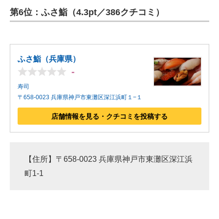
第6位：ふさ鮨（4.3pt／386クチコミ）
ITの今と未来を見通す
スマホと通信の最新トレンド
ふさ鮨（兵庫県）
進化するPCとデバイスの未来
-
好きが集まる 比べて選べる
寿司
〒658-0023 兵庫県神戸市東灘区深江浜町１−１
ビジネスと働き方のヒント
店舗情報を見る・クチコミを投稿する
AI活用のいまが分かる
企業ITのトレンドを詳説
【住所】〒658-0023 兵庫県神戸市東灘区深江浜
経営リーダーのコミュニティ
町1-1
マーケ×ITの今がよく分かる
ITエンジニア向け専門サイト