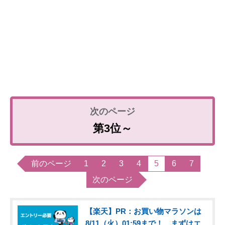
第3位～
前のページ
1
2
3
4
5
6
7
次のページ
【楽天】PR：お買い物マラソンは
8/11（火）01:59まで！ まずはエ