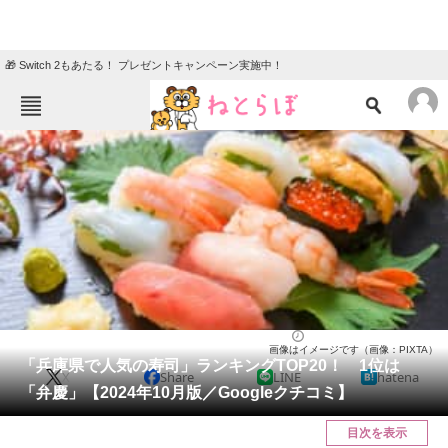
🎁 Switch 2もあたる！ プレゼントキャンペーン実施中！
ねとらぼメニュー
TOP
ニュース
エンタメ
クイズ
グルメ
地域
住まい
教育・育児
動物
リサーチ
兵庫県
2024/10/19 12:25（公開）
画像はイメージです（画像：PIXTA）
会員記事
「兵庫県で人気の寿司」ランキングTOP20！ 1位は
X
Share
LINE
hatena
「弁慶」【2024年10月版／Googleクチコミ】
メディア
目次を表示
注目記事を集めた総合ページ