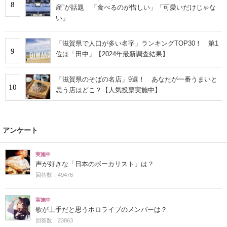
8
産”が話題 「食べるのが惜しい」「可愛いだけじゃな
い」
「滋賀県で人口が多い名字」ランキングTOP30！ 第1
9
位は「田中」【2024年最新調査結果】
「滋賀県のそばの名店」9選！ あなたが一番うまいと
10
思う店はどこ？【人気投票実施中】
アンケート
実施中
声が好きな「日本のボーカリスト」は？
回答数：49476
実施中
歌が上手だと思うホロライブのメンバーは？
回答数：23863