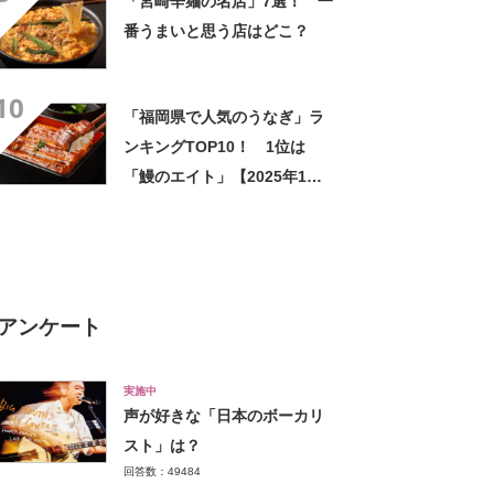
「宮崎辛麺の名店」7選！ 一
番うまいと思う店はどこ？
10
「福岡県で人気のうなぎ」ラ
ンキングTOP10！ 1位は
「鰻のエイト」【2025年1月
版／Googleクチコミ】
アンケート
実施中
声が好きな「日本のボーカリ
スト」は？
回答数：49484