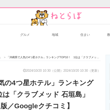
グルメ
地域
住まい
と未来を見通す
スマホと通信の最新トレンド
進化するPCとデ
県
>
「沖縄県で人気の4つ星ホテル」ランキングTOP10！ 1位は「クラブメッド 石垣島」【2024年10月版／Googleクチコミ】
のいまが分かる
企業ITのトレンドを詳説
経営リーダーの
2024/10/20 10:30（公開）
2024/10/20 10:30（更新）
気の4つ星ホテル」ランキング
T製品の総合サイト
IT製品の技術・比較・事例
製造業のIT導入
1位は「クラブメッド 石垣島」
月版／Googleクチコミ】