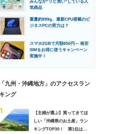
みんなが"リピ買い"している人
門メディア
建設×テクノロジーの最前線
気商品
重量約999g、最新CPU搭載のビ
ジネスPCの実力は？
スマホ2GBで月額850円～ 格安
SIMをお得に使うキャンペーン
実施中！
「九州・沖縄地方」のアクセスラン
キング
1
【主婦が選ぶ】買ってきてほ
しい「沖縄県のお土産」ラン
キングTOP30！ 第1位は