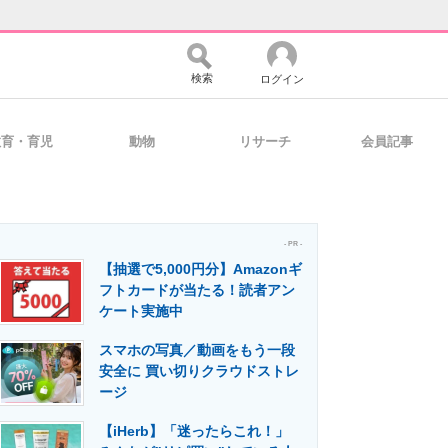
検索
ログイン
教育・育児
動物
リサーチ
会員記事
バイスの未来
好きが集まる 比べて選べる
- PR -
【抽選で5,000円分】Amazonギ
コミュニティ
マーケ×ITの今がよく分かる
フトカードが当たる！読者アン
ケート実施中
スマホの写真／動画をもう一段
・活用を支援
安全に 買い切りクラウドストレ
ージ
【iHerb】「迷ったらこれ！」