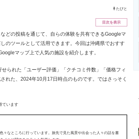
ニクス専門サイト
電子設計の基本と応用
エネルギーの専
たびと
目次を表示
どの投稿を通じて、自らの体験を共有できるGoogleマ
探しのツールとして活用できます。今回は沖縄県でおすす
oogleマップ上で人気の施設を紹介します。
に寄せられた「ユーザー評価」「クチコミ件数」「価格フィ
れた、2024年10月17日時点のものです。ではさっそく
得ています
色々なところに行っています。旅先で見た風景や出会った人々の話を書