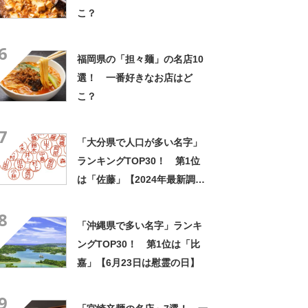
こ？
6
福岡県の「担々麺」の名店10
選！ 一番好きなお店はど
こ？
7
「大分県で人口が多い名字」
ランキングTOP30！ 第1位
は「佐藤」【2024年最新調査
結果】
8
「沖縄県で多い名字」ランキ
ングTOP30！ 第1位は「比
嘉」【6月23日は慰霊の日】
9