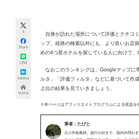
モノづくり技術者専門サイト
エレクトロ
X
自身が訪れた場所について評価とクチコミな
ちょっと気になるネットの話題
ップ。経路の検索以外にも、より良いお店
Share
めの4つ星ホテルを探している人に向けて、G
LINE
なおこのランキングは、Googleマップ
hatena
ルタ」「評価フィルタ」などに基づいて作成さ
上位の結果を見ていきましょう。
Home
※本ページはアフィリエイトプログラムによる収益を
筆者：たびと
元小学校教師。旅行が好きで、国内外問わず