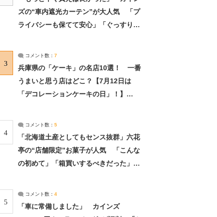
ズの“車内遮光カーテン”が大人気 「プ
ライバシーも保てて安心」「ぐっすり眠
れました」（2/2） | ライフ ねとらぼリ
サーチ：2ページ目
コメント数：
7
3
兵庫県の「ケーキ」の名店10選！ 一番
うまいと思う店はどこ？【7月12日は
「デコレーションケーキの日」！】
（2/4） | 兵庫県 ねとらぼリサーチ：2ペ
ージ目
コメント数：
5
4
「北海道土産としてもセンス抜群」六花
亭の“店舗限定”お菓子が人気 「こんな
の初めて」「箱買いするべきだった」
（1/2） | 北海道 ねとらぼリサーチ
コメント数：
4
5
「車に常備しました」 カインズ