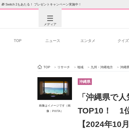
🎁 Switch 2もあたる！ プレゼントキャンペーン実施中！
メディア
TOP
ニュース
エンタメ
クイズ
注目記事を集めた総合ページ
ITの今
TOP
>
リサーチ
>
地域
>
九州・沖縄地方
>
沖縄
ビジネスと働き方のヒント
AI活用
沖縄県
「沖縄県で人
ITエンジニア向け専門サイト
企業向けI
画像はイメージです（画
TOP10！ 
像：PIXTA）
【2024年10