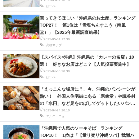
2025-05-01 18:10
ぼーぺ
買ってきてほしい「沖縄県のお土産」ランキング
TOP27！ 第1位は「雪塩ちんすこう（南風
堂）」【2025年最新調査結果】
2025-05-01 17:30
高橋マナブ
【スパイス×沖縄】沖縄県の「カレーの名店」10
選！ 好きなお店はどこ？【人気投票実施中】
2025-04-30 20:30
ぼーぺ
「えっこんな場所に？」今、沖縄のパンシーンが
熱い！ 外国人住宅街にある「宗像堂」や読谷村
の「水円」など足をのばしてゲットしたいパンの
名店12選！「香りで幸せ」
2025-04-24 20:10
エルニーニョ
「沖縄県で人気のソーキそば」ランキング
TOP10！ 1位は「【量リ売リ沖縄ソバ】我謝ハ