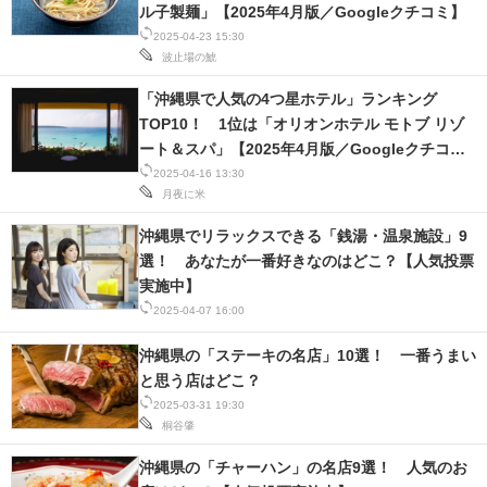
ル子製麺」【2025年4月版／Googleクチコミ】
2025-04-23 15:30
波止場の鯱
「沖縄県で人気の4つ星ホテル」ランキング
TOP10！ 1位は「オリオンホテル モトブ リゾ
ート＆スパ」【2025年4月版／Googleクチコ
ミ】
2025-04-16 13:30
月夜に米
沖縄県でリラックスできる「銭湯・温泉施設」9
選！ あなたが一番好きなのはどこ？【人気投票
実施中】
2025-04-07 16:00
沖縄県の「ステーキの名店」10選！ 一番うまい
と思う店はどこ？
2025-03-31 19:30
桐谷肇
沖縄県の「チャーハン」の名店9選！ 人気のお