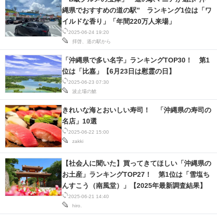
縄県でおすすめの道の駅” ランキング1位は「ワ
イルドな香り」「年間220万人来場」
2025-06-24 19:20
拝啓、道の駅から
「沖縄県で多い名字」ランキングTOP30！ 第1
位は「比嘉」【6月23日は慰霊の日】
2025-06-23 07:30
波止場の鯱
きれいな海とおいしい寿司！ 「沖縄県の寿司の
名店」10選
2025-06-22 15:00
zakki
【社会人に聞いた】買ってきてほしい「沖縄県の
お土産」ランキングTOP27！ 第1位は「雪塩ち
んすこう（南風堂）」【2025年最新調査結果】
2025-06-21 14:40
hiro.