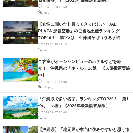
るま御膳）」【2025年最新調査結果】
2025-09-23 16:50
hiro.
【女性に聞いた】買ってきてほしい「JAL
PLAZA 那覇空港」のご当地土産ランキング
TOP16！ 第1位は「生沖縄そば（うるま御
膳）」【2025年最新調査結果】
2025-09-20 23:10
hiro.
全客室がオーシャンビューのホテルなどを紹
介！ 沖縄県の「ホテル」10選！【人気投票実施
中】
2025-08-31 15:00
Dopey
「沖縄県で多い名字」ランキングTOP20！ 第1
位は「比嘉」【2025年最新調査結果】
2025-08-07 16:00
hiro.
【沖縄県】「地元民が本当に住みやすいと思う市