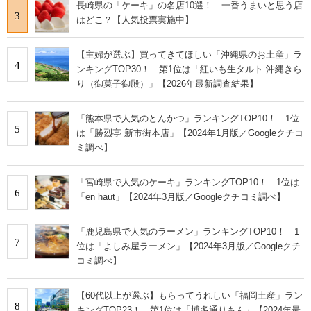
長崎県の「ケーキ」の名店10選！ 一番うまいと思う店
3
はどこ？【人気投票実施中】
【主婦が選ぶ】買ってきてほしい「沖縄県のお土産」ラ
4
ンキングTOP30！ 第1位は「紅いも生タルト 沖縄きら
り（御菓子御殿）」【2026年最新調査結果】
「熊本県で人気のとんかつ」ランキングTOP10！ 1位
5
は「勝烈亭 新市街本店」【2024年1月版／Googleクチコ
ミ調べ】
「宮崎県で人気のケーキ」ランキングTOP10！ 1位は
6
「en haut」【2024年3月版／Googleクチコミ調べ】
「鹿児島県で人気のラーメン」ランキングTOP10！ 1
7
位は「よしみ屋ラーメン」【2024年3月版／Googleクチ
コミ調べ】
【60代以上が選ぶ】もらってうれしい「福岡土産」ラン
8
キングTOP23！ 第1位は「博多通りもん」【2024年最