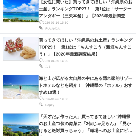
【女性に聞いた】買ってきてほしい「沖縄県のお
IT製品の技術・比較・事例
土産」ランキングTOP27！ 第1位は「サーター
アンダギー（三矢本舗）」【2026年最新調査結
製造業のIT導入・活用を支援
果】
2026-05-16 15:30
押入れの人
モノづくり技術者専門サイト
買ってきてほしい「沖縄県のお土産」ランキング
エレクトロニクス専門サイト
TOP29！ 第1位は「ちんすこう（新垣ちんすこ
う）」【2026年最新調査結果】
電子設計の基本と応用
2026-04-30 14:20
スミ
エネルギーの専門メディア
海と山が広がる大自然の中にある隠れ家的リゾー
建設×テクノロジーの最前線
トホテルなどを紹介！ 沖縄県の「ホテル」おす
すめ10選！
ちょっと気になるネットの話題
2026-04-26 19:30
Dopey
「天才だよ作った人」買ってきてほしい“沖縄県
のお土産”1位の銘菓に「2個じゃ足らん」「見か
けると絶対買っちゃう」「職場へのお土産にピッ