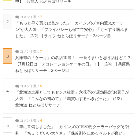
中】 | 芸能人 ねとらぼリサーチ
コメント数：
7
2
「もっと早く買えば良かった」 カインズの“車内遮光カーテ
ン”が大人気 「プライバシーも保てて安心」「ぐっすり眠れま
した」（2/2） | ライフ ねとらぼリサーチ：2ページ目
コメント数：
7
3
兵庫県の「ケーキ」の名店10選！ 一番うまいと思う店はどこ？
【7月12日は「デコレーションケーキの日」！】（2/4） | 兵庫県
ねとらぼリサーチ：2ページ目
コメント数：
5
4
「北海道土産としてもセンス抜群」六花亭の“店舗限定”お菓子が
人気 「こんなの初めて」「箱買いするべきだった」（1/2） |
北海道 ねとらぼリサーチ
コメント数：
4
5
「車に常備しました」 カインズの“1980円クーラーバッグ”が評
判 「ちょうどいい大きさ」「保冷剤を止めるベルトが良い」