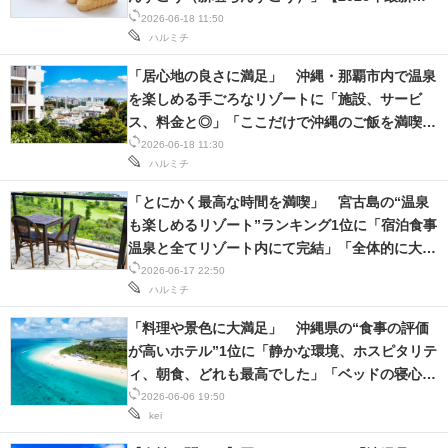
査結果】
2026-06-18 11:50
スマホと通信の最新トレンド
ハルミチ
「居心地の良さに満足」 沖縄・那覇市内で温泉
進化するPCとデバイスの未来
を楽しめる手ごろなリゾートに「施設、サービ
好きが集まる 比べて選べる
ス、料金と◎」「ここだけで沖縄のご飯を満喫で
きる」の声
2026-06-18 11:30
ビジネスと働き方のヒント
ハルミチ
「とにかく最高な時間を満喫」 宮古島の“温泉
AI活用のいまが分かる
も楽しめるリゾート”ランキング1位に「宿泊食事
温泉と全てリゾート内にて完結」「全体的に大満
企業ITのトレンドを詳説
足」の声
2026-06-17 22:50
ハルミチ
経営リーダーのコミュニティ
「料理や景色に大満足」 沖縄県の“食事の評価
マーケ×ITの今がよく分かる
が高いホテル”1位に「静かな環境、ホスピタリテ
ィ、朝食、どれも最高でした」「ベッドの寝心地
ITエンジニア向け専門サイト
が素晴らしい」の声
2026-06-06 19:50
kei
企業向けIT製品の総合サイト