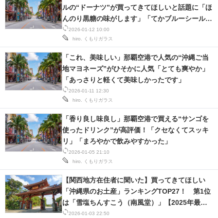
ルの“ドーナツ”が買ってきてほしいと話題に「ほ
んのり黒糖の味がします」「てかブルーシールで
ドーナツ売ってるんだ」
2026-01-12 10:00
hiro.
くもりガラス
「これ、美味しい」那覇空港で人気の“沖縄ご当
地マヨネーズ”がひそかに人気「とても爽やか」
「あっさりと軽くて美味しかったです」
2026-01-11 12:30
hiro.
くもりガラス
「香り良し味良し」那覇空港で買える“サンゴを
使ったドリンク”が高評価！「クセなくてスッキ
リ」「まろやかで飲みやすかった」
2026-01-05 21:10
hiro.
くもりガラス
【関西地方在住者に聞いた】買ってきてほしい
「沖縄県のお土産」ランキングTOP27！ 第1位
は「雪塩ちんすこう（南風堂）」【2025年最新
調査結果】
2026-01-03 22:50