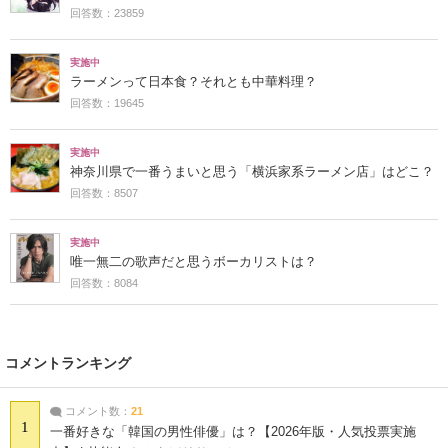
回答数：23859
実施中
ラーメンって日本食？それとも中華料理？
回答数：19645
実施中
神奈川県で一番うまいと思う「横浜家系ラーメン店」はどこ？
回答数：8507
実施中
唯一無二の歌声だと思うボーカリストは？
回答数：8084
コメントランキング
コメント数：
21
1
一番好きな「韓国の男性俳優」は？【2026年版・人気投票実施