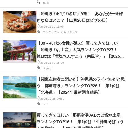
zakki
「沖縄県のピザの名店」9選！ あなたが一番好
きな店はどこ？【11月20日はピザの日】
2025-11-20 11:00
エルニーニョ
くもりガラス
【30～40代の女性が選ぶ】買ってきてほしい
「沖縄県のお土産」人気ランキングTOP27！
第1位は「雪塩ちんすこう（南風堂）」【2025年
最新調査結果】
2025-11-03 15:00
Dopey
【関東在住者に聞いた】沖縄県のライバルだと思
う「都道府県」ランキングTOP26！ 第1位は
「北海道」【2024年最新調査結果】
2025-10-25 09:50
hiro.
買ってきてほしい「那覇空港JALのご当地土産」
ランキングTOP16！ 第1位は「生沖縄そば（う