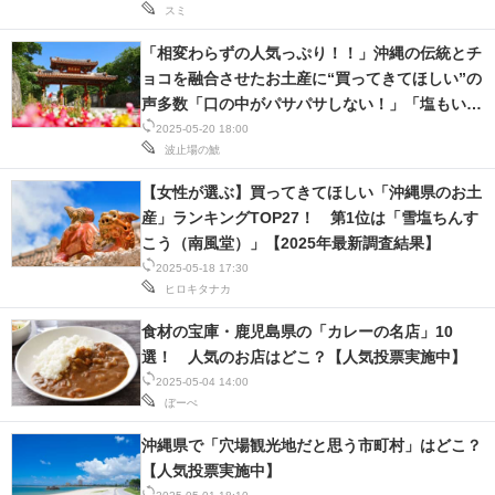
スミ
「相変わらずの人気っぷり！！」沖縄の伝統とチ
ョコを融合させたお土産に“買ってきてほしい”の
声多数「口の中がパサパサしない！」「塩もいい
けどやっぱりチョコ」
2025-05-20 18:00
波止場の鯱
【女性が選ぶ】買ってきてほしい「沖縄県のお土
産」ランキングTOP27！ 第1位は「雪塩ちんす
こう（南風堂）」【2025年最新調査結果】
2025-05-18 17:30
ヒロキタナカ
食材の宝庫・鹿児島県の「カレーの名店」10
選！ 人気のお店はどこ？【人気投票実施中】
2025-05-04 14:00
ぼーぺ
沖縄県で「穴場観光地だと思う市町村」はどこ？
【人気投票実施中】