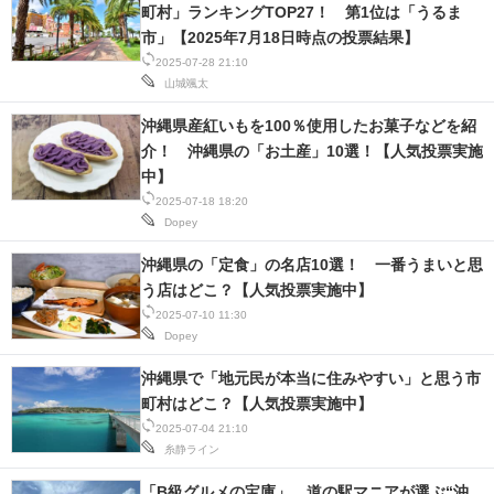
町村」ランキングTOP27！ 第1位は「うるま
市」【2025年7月18日時点の投票結果】
2025-07-28 21:10
山城颯太
沖縄県産紅いもを100％使用したお菓子などを紹
介！ 沖縄県の「お土産」10選！【人気投票実施
中】
2025-07-18 18:20
Dopey
沖縄県の「定食」の名店10選！ 一番うまいと思
う店はどこ？【人気投票実施中】
2025-07-10 11:30
Dopey
沖縄県で「地元民が本当に住みやすい」と思う市
町村はどこ？【人気投票実施中】
2025-07-04 21:10
糸静ライン
「B級グルメの宝庫」 道の駅マニアが選ぶ“沖