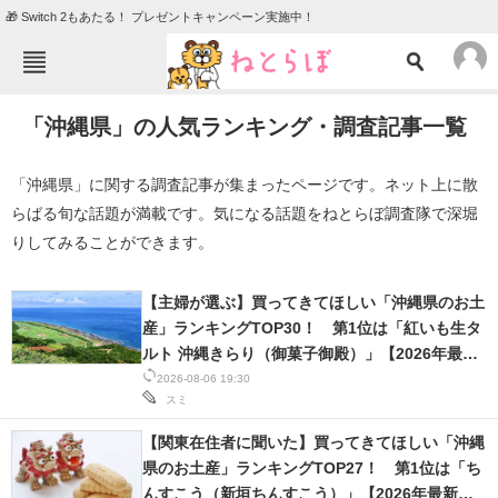
🎁 Switch 2もあたる！ プレゼントキャンペーン実施中！
ねとらぼメニュー
「沖縄県」の人気ランキング・調査記事一覧
TOP
ニュース
エンタメ
クイズ
「沖縄県」に関する調査記事が集まったページです。ネット上に散
らばる旬な話題が満載です。気になる話題をねとらぼ調査隊で深堀
グルメ
地域
りしてみることができます。
住まい
教育・育児
動物
リサーチ
【主婦が選ぶ】買ってきてほしい「沖縄県のお土
産」ランキングTOP30！ 第1位は「紅いも生タ
会員記事
ルト 沖縄きらり（御菓子御殿）」【2026年最新
調査結果】
2026-08-06 19:30
スミ
メディア
注目記事を集めた総合ページ
【関東在住者に聞いた】買ってきてほしい「沖縄
県のお土産」ランキングTOP27！ 第1位は「ち
ITの今と未来を見通す
んすこう（新垣ちんすこう）」【2026年最新調