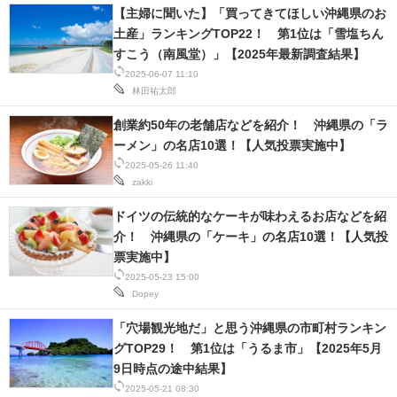
【主婦に聞いた】「買ってきてほしい沖縄県のお
土産」ランキングTOP22！ 第1位は「雪塩ちん
すこう（南風堂）」【2025年最新調査結果】
2025-06-07 11:10
林田祐太郎
創業約50年の老舗店などを紹介！ 沖縄県の「ラ
ーメン」の名店10選！【人気投票実施中】
2025-05-26 11:40
zakki
ドイツの伝統的なケーキが味わえるお店などを紹
介！ 沖縄県の「ケーキ」の名店10選！【人気投
票実施中】
2025-05-23 15:00
Dopey
「穴場観光地だ」と思う沖縄県の市町村ランキン
グTOP29！ 第1位は「うるま市」【2025年5月
9日時点の途中結果】
2025-05-21 08:30