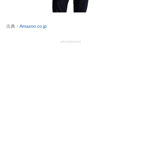
出典：
Amazon.co.jp
advertisement