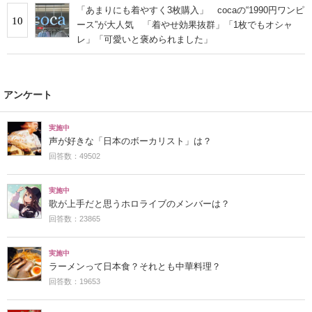
「あまりにも着やすく3枚購入」 cocaの“1990円ワンピ
10
ース”が大人気 「着やせ効果抜群」「1枚でもオシャ
レ」「可愛いと褒められました」
アンケート
実施中
声が好きな「日本のボーカリスト」は？
回答数：49502
実施中
歌が上手だと思うホロライブのメンバーは？
回答数：23865
実施中
ラーメンって日本食？それとも中華料理？
回答数：19653