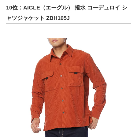
10位：AIGLE（エーグル） 撥水 コーデュロイ シ
ITの今と未来を見通す
ャツジャケット ZBH105J
スマホと通信の最新トレンド
進化するPCとデバイスの未来
好きが集まる 比べて選べる
ビジネスと働き方のヒント
AI活用のいまが分かる
企業ITのトレンドを詳説
経営リーダーのコミュニティ
マーケ×ITの今がよく分かる
ITエンジニア向け専門サイト