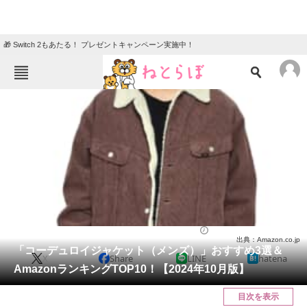
🎁 Switch 2もあたる！ プレゼントキャンペーン実施中！
ねとらぼメニュー
TOP
ニュース
エンタメ
クイズ
グルメ
地域
住まい
教育・育児
動物
リサーチ
ウェア
2024/10/25 20:33（公開）
出典：Amazon.co.jp
会員記事
「コーデュロイジャケット（メンズ）」おすすめ3選＆
X
Share
LINE
hatena
AmazonランキングTOP10！【2024年10月版】
メディア
目次を表示
注目記事を集めた総合ページ