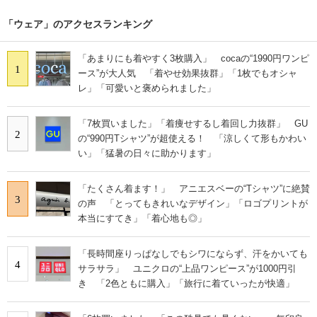
「ウェア」のアクセスランキング
「あまりにも着やすく3枚購入」 cocaの“1990円ワンピ
1
ース”が大人気 「着やせ効果抜群」「1枚でもオシャ
レ」「可愛いと褒められました」
「7枚買いました」「着痩せするし着回し力抜群」 GU
2
の“990円Tシャツ”が超使える！ 「涼しくて形もかわい
い」「猛暑の日々に助かります」
「たくさん着ます！」 アニエスベーの“Tシャツ”に絶賛
3
の声 「とってもきれいなデザイン」「ロゴプリントが
本当にすてき」「着心地も◎」
「長時間座りっぱなしでもシワにならず、汗をかいても
4
サラサラ」 ユニクロの“上品ワンピース”が1000円引
き 「2色ともに購入」「旅行に着ていったが快適」