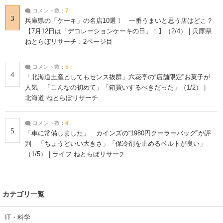
コメント数：
7
3
兵庫県の「ケーキ」の名店10選！ 一番うまいと思う店はどこ？
【7月12日は「デコレーションケーキの日」！】（2/4） | 兵庫県
ねとらぼリサーチ：2ページ目
コメント数：
5
4
「北海道土産としてもセンス抜群」六花亭の“店舗限定”お菓子が
人気 「こんなの初めて」「箱買いするべきだった」（1/2） |
北海道 ねとらぼリサーチ
コメント数：
4
5
「車に常備しました」 カインズの“1980円クーラーバッグ”が評
判 「ちょうどいい大きさ」「保冷剤を止めるベルトが良い」
（1/5） | ライフ ねとらぼリサーチ
カテゴリ一覧
IT・科学