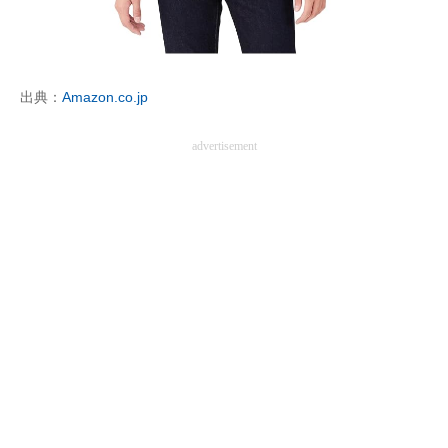
出典：
Amazon.co.jp
advertisement