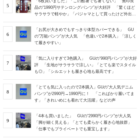
「6枚買いました」「この酷暑でも暑くない」 無印良
5
品の“1990円サテンロングパンツ”が大好評 「驚くほど
サラサラで軽やか」「パジャマとして買ったけど外出用
にした」
「お尻が大きめでもすっきり体型カバーできる」 GU
6
の“万能パンツ”が大人気 「色違いで2本購入」「涼しく
て履きやすい」
「気に入りすぎて3色購入」 GUの“990円パンツ”が大好
7
評 「生地がサラサラで涼しい」「とても楽でスタイル
も◎」「シルエットも履き心地も最高です」
「とても気に入ったので2本購入」GUの“大人気デニム
8
パンツ”が2990円→1990円に！ 「こればかり履いてま
す」「きれいめにも着れて大活躍」などの声
「4本も買いました」 GUの“2990円パンツ”が大人気
9
「脚が細く見える」「とても柔らかく履き心地抜群」
「仕事でもプライベートでも重宝します」