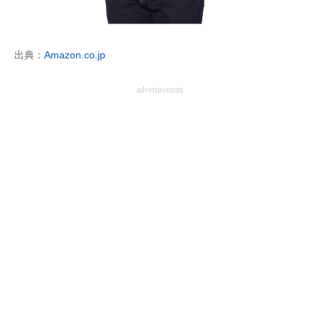
企業向けIT製品の総合サイト
IT製品の技術・比較・事例
出典：
Amazon.co.jp
製造業のIT導入・活用を支援
advertisement
モノづくり技術者専門サイト
エレクトロニクス専門サイト
電子設計の基本と応用
エネルギーの専門メディア
建設×テクノロジーの最前線
ちょっと気になるネットの話題