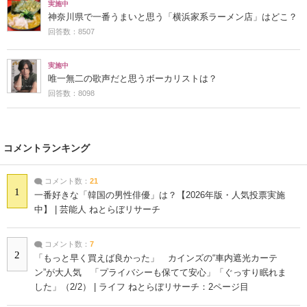
実施中
神奈川県で一番うまいと思う「横浜家系ラーメン店」はどこ？
回答数：8507
実施中
唯一無二の歌声だと思うボーカリストは？
回答数：8098
コメントランキング
コメント数：
21
1
一番好きな「韓国の男性俳優」は？【2026年版・人気投票実施
中】 | 芸能人 ねとらぼリサーチ
コメント数：
7
2
「もっと早く買えば良かった」 カインズの“車内遮光カーテ
ン”が大人気 「プライバシーも保てて安心」「ぐっすり眠れま
した」（2/2） | ライフ ねとらぼリサーチ：2ページ目