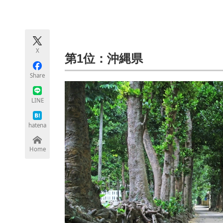
モノづくり技術者専門サイト
エレクトロ
X
ちょっと気になるネットの話題
第1位：沖縄県
Share
LINE
hatena
Home