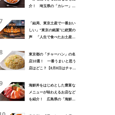
介！ 埼玉県の「カレー」の
名店10選！
7
「結局、東京土産で一番おい
しい」“東京の銘菓”に絶賛の
声 「人生で食べたお土産の
中でダントツで好き」「東京
8
に行くと必ず買う」「めっち
東京都の「チャーハン」の名
ゃリピしてます」
店10選！ 一番うまいと思う
店はどこ？【8月8日はチャー
ハンの日！】
9
海鮮丼をはじめとした豊富な
メニューが味わえるお店など
を紹介！ 広島県の「海鮮
丼」の名店10選！
10