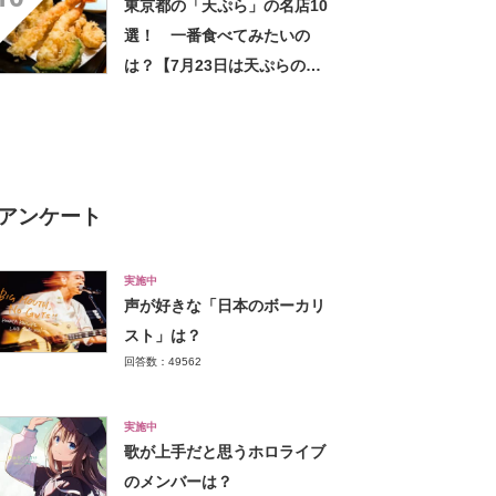
東京都の「天ぷら」の名店10
選！ 一番食べてみたいの
は？【7月23日は天ぷらの
日】
アンケート
実施中
声が好きな「日本のボーカリ
スト」は？
回答数：49562
実施中
歌が上手だと思うホロライブ
のメンバーは？