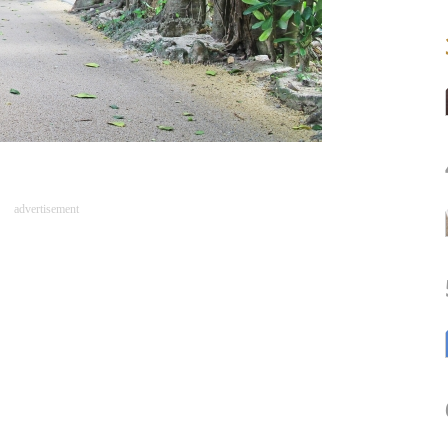
advertisement