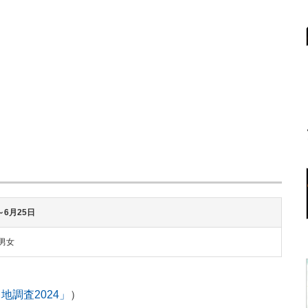
～6月25日
の男女
調査2024」
）