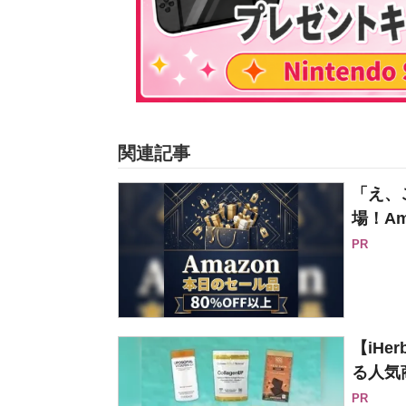
関連記事
「え、
場！Am
PR
【iH
る人気
PR