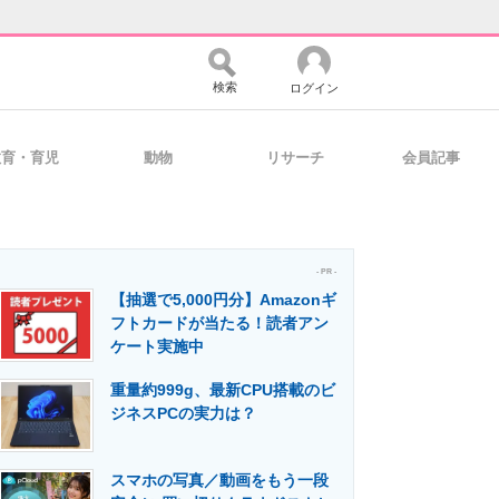
検索
ログイン
教育・育児
動物
リサーチ
会員記事
バイスの未来
好きが集まる 比べて選べる
- PR -
【抽選で5,000円分】Amazonギ
コミュニティ
マーケ×ITの今がよく分かる
フトカードが当たる！読者アン
ケート実施中
重量約999g、最新CPU搭載のビ
・活用を支援
ジネスPCの実力は？
スマホの写真／動画をもう一段