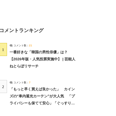
コメントランキング
コメント数：
21
1
一番好きな「韓国の男性俳優」は？
【2026年版・人気投票実施中】 | 芸能人
ねとらぼリサーチ
コメント数：
7
2
「もっと早く買えば良かった」 カイン
ズの“車内遮光カーテン”が大人気 「プ
ライバシーも保てて安心」「ぐっすり眠
れました」（2/2） | ライフ ねとらぼリ