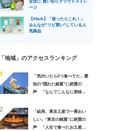
安全に 買い切りクラウドストレ
門メディア
建設×テクノロジーの最前線
ージ
【iHerb】「迷ったらこれ！」
みんなが"リピ買い"している人
気商品
「地域」のアクセスランキング
1
「気付いたら5つ食べてた」愛
知の“隠れた銘菓”に絶賛の
声 「なんでこんなに美味し
いのか」「もっと評価されて
2
いい」
「結局、東京土産で一番おい
しい」“東京の銘菓”に絶賛の
声 「人生で食べたお土産の