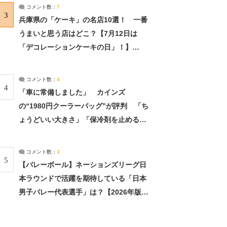
サーチ：2ページ目
コメント数：
7
3
兵庫県の「ケーキ」の名店10選！ 一番
うまいと思う店はどこ？【7月12日は
「デコレーションケーキの日」！】
（2/4） | 兵庫県 ねとらぼリサーチ：2ペ
ージ目
コメント数：
4
4
「車に常備しました」 カインズ
の“1980円クーラーバッグ”が評判 「ち
ょうどいい大きさ」「保冷剤を止めるベ
ルトが良い」（1/5） | ライフ ねとらぼ
リサーチ
コメント数：
3
5
【バレーボール】ネーションズリーグ日
本ラウンドで活躍を期待している「日本
男子バレー代表選手」は？【2026年版・
人気投票実施中】（投票結果） | スポー
ツ ねとらぼリサーチ