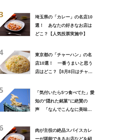
中でダントツで好き」「東京
3
に行くと必ず買う」「めっち
埼玉県の「カレー」の名店10
ゃリピしてます」
選！ あなたの好きなお店は
どこ？【人気投票実施中】
4
東京都の「チャーハン」の名
店10選！ 一番うまいと思う
店はどこ？【8月8日はチャー
ハンの日！】
5
「気付いたら5つ食べてた」愛
知の“隠れた銘菓”に絶賛の
声 「なんでこんなに美味し
いのか」「もっと評価されて
6
いい」
肉が主役の絶品スパイスカレ
ーが堪能できるお店などを紹