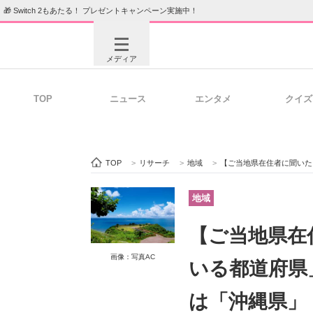
🎁 Switch 2もあたる！ プレゼントキャンペーン実施中！
メディア
TOP
ニュース
エンタメ
クイズ
注目記事を集めた総合ページ
ITの今
TOP
>
リサーチ
>
地域
>
【ご当地県在住者に聞いた】「の
ビジネスと働き方のヒント
AI活用
地域
【ご当地県在
ITエンジニア向け専門サイト
企業向けI
画像：写真AC
いる都道府県
は「沖縄県」