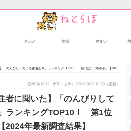
グルメ
地域
住まい
と未来を見通す
スマホと通信の最新トレンド
進化するPCとデ
んびりしている都道府県」ランキングTOP10！ 第1位は「沖縄県」【2024年最新調査結果】
のいまが分かる
企業ITのトレンドを詳説
経営リーダーの
2024/10/21 18:30（公開）
2024/10/21 18:30（更新）
住者に聞いた】「のんびりして
T製品の総合サイト
IT製品の技術・比較・事例
製造業のIT導入
」ランキングTOP10！ 第1位
【2024年最新調査結果】