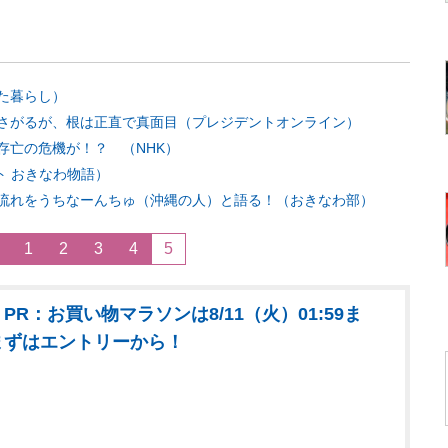
た暮らし）
さがるが、根は正直で真面目（プレジデントオンライン）
存亡の危機が！？ （NHK）
ト おきなわ物語）
流れをうちなーんちゅ（沖縄の人）と語る！（おきなわ部）
1
2
3
4
5
PR：お買い物マラソンは8/11（火）01:59ま
まずはエントリーから！