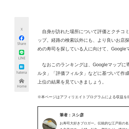
モノづくり技術者専門サイト
エレクトロ
X
自身が訪れた場所について評価とクチコミな
ちょっと気になるネットの話題
ップ。経路の検索以外にも、より良いお店
Share
めの寿司を探している人に向けて、Googl
LINE
なおこのランキングは、Googleマップ
hatena
ルタ」「評価フィルタ」などに基づいて作成さ
上位の結果を見ていきましょう。
Home
※本ページはアフィリエイトプログラムによる収益を
筆者：スシ彦
お寿司大好きブロガー。伝統的な江戸前の名