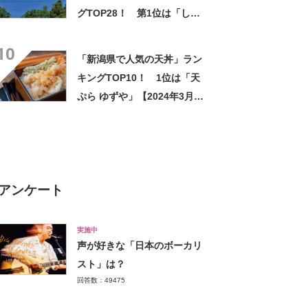
グTOP28！ 第1位は「しろ
えび紀行（日の出屋製菓産
10
業）」【2026年最新調査結
「新潟県で人気の天丼」ラン
果】
キングTOP10！ 1位は「天
ぷら ゆずや」【2024年3月版
／Googleクチコミ調べ】
アンケート
実施中
声が好きな「日本のボーカリ
スト」は？
回答数：49475