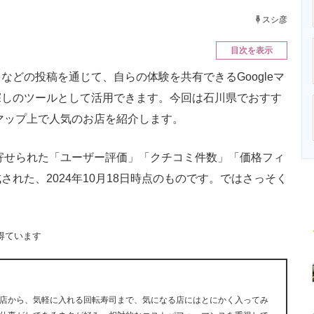
ニクス専門サイト
電子設計の基本と応用
エネルギーの専
スシ彦
目次を表示
どの投稿を通じて、自らの体験を共有できるGoogleマ
探しのツールとして活用できます。今回は石川県でおすす
eマップ上で人気のお店を紹介します。
に寄せられた「ユーザー評価」「クチコミ件数」「価格フィ
れた、2024年10月18日時点のものです。ではさっそく
得ています
店から、気軽に入れる回転寿司まで、気になる店にはとにかく入ってみ