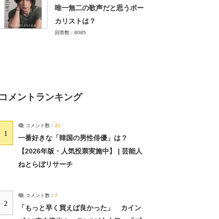
唯一無二の歌声だと思うボー
カリストは？
回答数：8085
コメントランキング
コメント数：
21
1
一番好きな「韓国の男性俳優」は？
【2026年版・人気投票実施中】 | 芸能人
ねとらぼリサーチ
コメント数：
7
2
「もっと早く買えば良かった」 カイン