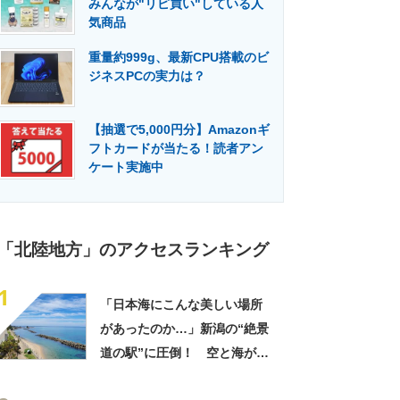
みんなが"リピ買い"している人
門メディア
建設×テクノロジーの最前線
気商品
重量約999g、最新CPU搭載のビ
ジネスPCの実力は？
【抽選で5,000円分】Amazonギ
フトカードが当たる！読者アン
ケート実施中
「北陸地方」のアクセスランキング
1
「日本海にこんな美しい場所
があったのか…」新潟の“絶景
道の駅”に圧倒！ 空と海が染
まる大パノラマ、JR駅直結で