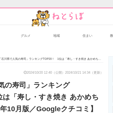
グルメ
地域
住まい
と未来を見通す
スマホと通信の最新トレンド
進化するPCとデ
「石川県で人気の寿司」ランキングTOP20！ 1位は「寿し・すき焼き あかめちゃん」【2024年10月版／Googleクチコミ】
のいまが分かる
企業ITのトレンドを詳説
経営リーダーの
2024/10/20 12:40（公開）
2024/10/21 14:34（更新）
気の寿司」ランキング
T製品の総合サイト
IT製品の技術・比較・事例
製造業のIT導入
1位は「寿し・すき焼き あかめち
4年10月版／Googleクチコミ】