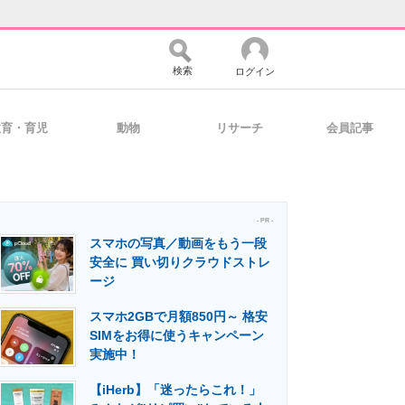
検索
ログイン
教育・育児
動物
リサーチ
会員記事
バイスの未来
好きが集まる 比べて選べる
- PR -
スマホの写真／動画をもう一段
コミュニティ
マーケ×ITの今がよく分かる
安全に 買い切りクラウドストレ
ージ
スマホ2GBで月額850円～ 格安
・活用を支援
SIMをお得に使うキャンペーン
実施中！
【iHerb】「迷ったらこれ！」