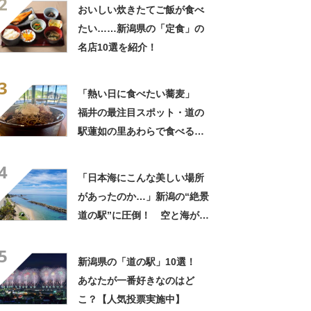
2
列車でも行ける
おいしい炊きたてご飯が食べ
たい……新潟県の「定食」の
名店10選を紹介！
3
「熱い日に食べたい蕎麦」
福井の最注目スポット・道の
駅蓮如の里あわらで食べるお
ろし蕎麦が完璧すぎる 「大根
4
おろしの爽快感に感服」「肉
「日本海にこんな美しい場所
厚な焼き鯖寿司と一緒に食べ
があったのか…」新潟の“絶景
たい」
道の駅”に圧倒！ 空と海が染
まる大パノラマ、JR駅直結で
5
列車でも行ける
新潟県の「道の駅」10選！
あなたが一番好きなのはど
こ？【人気投票実施中】