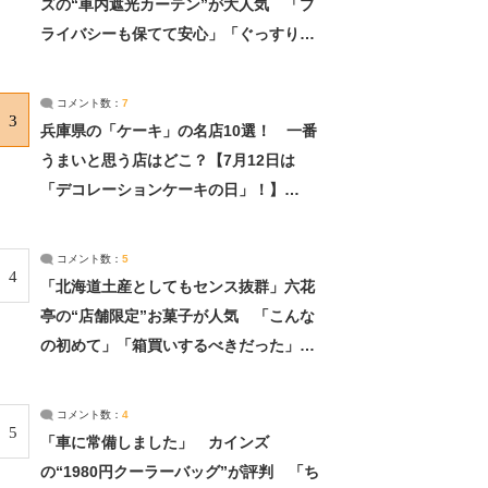
ズの“車内遮光カーテン”が大人気 「プ
ライバシーも保てて安心」「ぐっすり眠
れました」（2/2） | ライフ ねとらぼリ
サーチ：2ページ目
コメント数：
7
3
兵庫県の「ケーキ」の名店10選！ 一番
うまいと思う店はどこ？【7月12日は
「デコレーションケーキの日」！】
（2/4） | 兵庫県 ねとらぼリサーチ：2ペ
ージ目
コメント数：
5
4
「北海道土産としてもセンス抜群」六花
亭の“店舗限定”お菓子が人気 「こんな
の初めて」「箱買いするべきだった」
（1/2） | 北海道 ねとらぼリサーチ
コメント数：
4
5
「車に常備しました」 カインズ
の“1980円クーラーバッグ”が評判 「ち