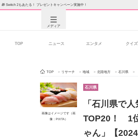
🎁 Switch 2もあたる！ プレゼントキャンペーン実施中！
メディア
TOP
ニュース
エンタメ
クイズ
注目記事を集めた総合ページ
ITの今
TOP
>
リサーチ
>
地域
>
北陸地方
>
石川県
>
ビジネスと働き方のヒント
AI活用
石川県
「石川県で人
ITエンジニア向け専門サイト
企業向けI
画像はイメージです（画
TOP20！ 
像：PIXTA）
ゃん」【202