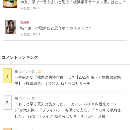
神奈川県で一番うまいと思う「横浜家系ラーメン店」はどこ？
回答数：8495
実施中
唯一無二の歌声だと思うボーカリストは？
回答数：8054
コメントランキング
コメント数：
20
1
一番好きな「韓国の男性俳優」は？【2026年版・人気投票実施
中】（投票結果） | 芸能人 ねとらぼリサーチ
コメント数：
7
2
「もっと早く買えば良かった」 カインズの“車内遮光カーテ
ン”が大人気 「プライバシーも保てて安心」「ぐっすり眠れま
した」（2/2） | ライフ ねとらぼリサーチ：2ページ目