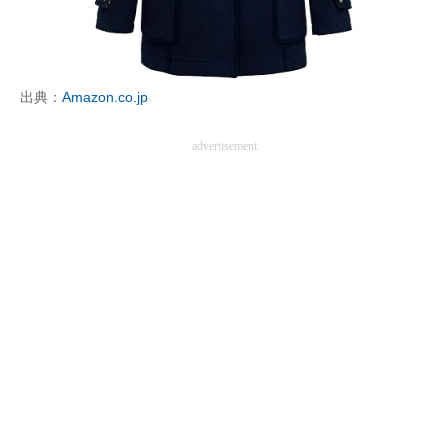
出典：
Amazon.co.jp
advertisement