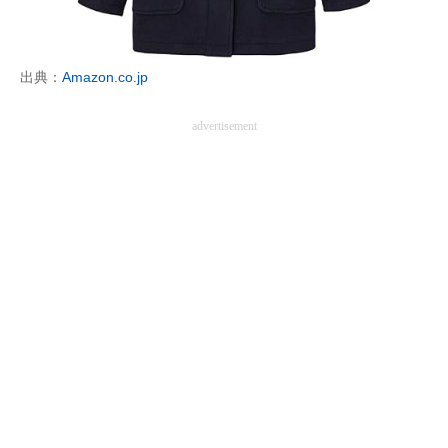
企業向けIT製品の総合サイト
IT製品の技術・比較・事例
出典：
Amazon.co.jp
製造業のIT導入・活用を支援
advertisement
モノづくり技術者専門サイト
エレクトロニクス専門サイト
電子設計の基本と応用
エネルギーの専門メディア
建設×テクノロジーの最前線
ちょっと気になるネットの話題