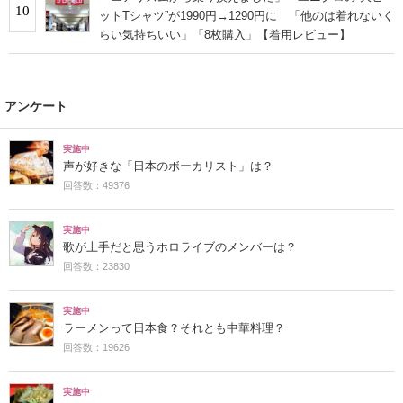
10
ットTシャツ”が1990円→1290円に 「他のは着れないく
らい気持ちいい」「8枚購入」【着用レビュー】
アンケート
実施中
声が好きな「日本のボーカリスト」は？
回答数：49376
実施中
歌が上手だと思うホロライブのメンバーは？
回答数：23830
実施中
ラーメンって日本食？それとも中華料理？
回答数：19626
実施中