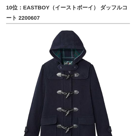
10位：EASTBOY（イーストボーイ） ダッフルコ
ITの今と未来を見通す
ート 2200607
スマホと通信の最新トレンド
進化するPCとデバイスの未来
好きが集まる 比べて選べる
ビジネスと働き方のヒント
AI活用のいまが分かる
企業ITのトレンドを詳説
経営リーダーのコミュニティ
マーケ×ITの今がよく分かる
ITエンジニア向け専門サイト