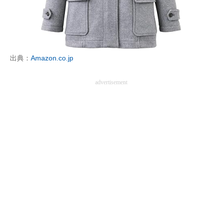
出典：
Amazon.co.jp
advertisement