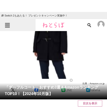
🎁 Switch 2もあたる！ プレゼントキャンペーン実施中！
ねとらぼメニュー
TOP
ニュース
エンタメ
クイズ
グルメ
地域
住まい
教育・育児
動物
リサーチ
ウェア
2024/10/30 20:03（公開）
出典：Amazon.co.jp
会員記事
「ダッフルコート」おすすめ3選＆Amazonランキング
X
Share
LINE
hatena
TOP10！【2024年10月版】
メディア
目次を表示
注目記事を集めた総合ページ