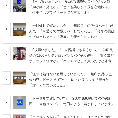
「4本も買いました」 GUの“2990円パンツ”が大人気
5
「脚が細く見える」「とても柔らかく履き心地抜群」
「仕事でもプライベートでも重宝します」
「一目惚れで買いました」 無印良品の“サロペット”が
6
人気 「可愛くて体型カバーしてくれる」「今年の夏は
ヘビロテしそう」「家族にも褒められました」
「6枚買いました」「この酷暑でも暑くない」 無印良
7
品の“1990円サテンロングパンツ”が大好評 「驚くほど
サラサラで軽やか」「パジャマとして買ったけど外出用
にした」
「無印は着れないと思っていました」 無印良品の“五
8
分袖ワンピース”が好評 「ゆったりスッキリ着れた」
「嬉しくて買いました」
「トータル丈違いで7本」 GUの“1990円パンツ”が好
9
評 「全色コンプ」「毎日のように着まわしています」
「エアリズムから乗り換えました」 ユニクロの“大ヒ