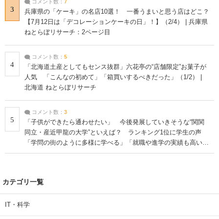
コメント数：
7
3
兵庫県の「ケーキ」の名店10選！ 一番うまいと思う店はどこ？
【7月12日は「デコレーションケーキの日」！】（2/4） | 兵庫県
ねとらぼリサーチ：2ページ目
コメント数：
5
4
「北海道土産としてもセンス抜群」六花亭の“店舗限定”お菓子が
人気 「こんなの初めて」「箱買いするべきだった」（1/2） |
北海道 ねとらぼリサーチ
コメント数：
3
5
「子供ができたら通わせたい」 今後発展していきそうな“関関
同立・産近甲龍の大学”といえば？ ランキング1位に学生の声
「学問の街のように多様に学べる」「就職や進学の実績も高い」
| 大学 ねとらぼリサーチ
カテゴリ一覧
IT・科学