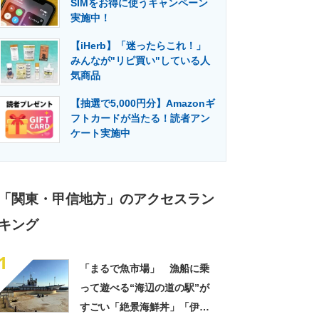
SIMをお得に使うキャンペーン
門メディア
建設×テクノロジーの最前線
実施中！
【iHerb】「迷ったらこれ！」
みんなが"リピ買い"している人
気商品
【抽選で5,000円分】Amazonギ
フトカードが当たる！読者アン
ケート実施中
「関東・甲信地方」のアクセスラン
キング
1
「まるで魚市場」 漁船に乗
って遊べる“海辺の道の駅”が
すごい「絶景海鮮丼」「伊勢