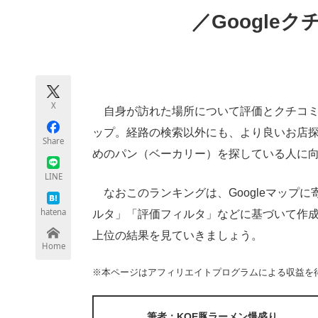
モノづくり技術者専門サイト
エレクトロ
／Google
ちょっと気になるネットの話題
X
自身が訪れた場所について評価とクチコミな
ップ。経路の検索以外にも、より良いお店
Share
めのパン（ベーカリー）を探している人に向け
LINE
なおこのランキングは、Googleマップ
hatena
ルタ」「評価フィルタ」などに基づいて作成さ
上位の結果を見ていきましょう。
Home
※本ページはアフィリエイトプログラムによる収益を
筆者：KOE豚ラーメン爆盛り