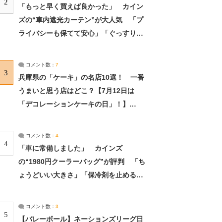
2
「もっと早く買えば良かった」 カイン
ズの“車内遮光カーテン”が大人気 「プ
ライバシーも保てて安心」「ぐっすり眠
れました」（2/2） | ライフ ねとらぼリ
サーチ：2ページ目
コメント数：
7
3
兵庫県の「ケーキ」の名店10選！ 一番
うまいと思う店はどこ？【7月12日は
「デコレーションケーキの日」！】
（2/4） | 兵庫県 ねとらぼリサーチ：2ペ
ージ目
コメント数：
4
4
「車に常備しました」 カインズ
の“1980円クーラーバッグ”が評判 「ち
ょうどいい大きさ」「保冷剤を止めるベ
ルトが良い」（1/5） | ライフ ねとらぼ
リサーチ
コメント数：
3
5
【バレーボール】ネーションズリーグ日