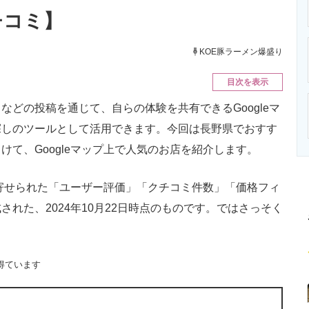
ニクス専門サイト
電子設計の基本と応用
エネルギーの専
クチコミ】
KOE豚ラーメン爆盛り
目次を表示
どの投稿を通じて、自らの体験を共有できるGoogleマ
探しのツールとして活用できます。今回は長野県でおすす
て、Googleマップ上で人気のお店を紹介します。
に寄せられた「ユーザー評価」「クチコミ件数」「価格フィ
れた、2024年10月22日時点のものです。ではさっそく
得ています