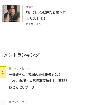
実施中
唯一無二の歌声だと思うボー
カリストは？
回答数：8172
コメントランキング
コメント数：
21
1
一番好きな「韓国の男性俳優」は？
【2026年版・人気投票実施中】 | 芸能人
ねとらぼリサーチ
コメント数：
7