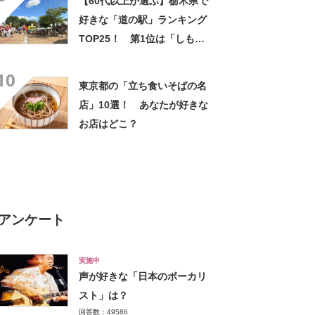
【60代以上が選ぶ】栃木県で
好きな「道の駅」ランキング
TOP25！ 第1位は「しもつ
け（下野市）」【2024年最新
10
投票結果】
東京都の「立ち食いそばの名
店」10選！ あなたが好きな
お店はどこ？
アンケート
実施中
声が好きな「日本のボーカリ
スト」は？
回答数：49586