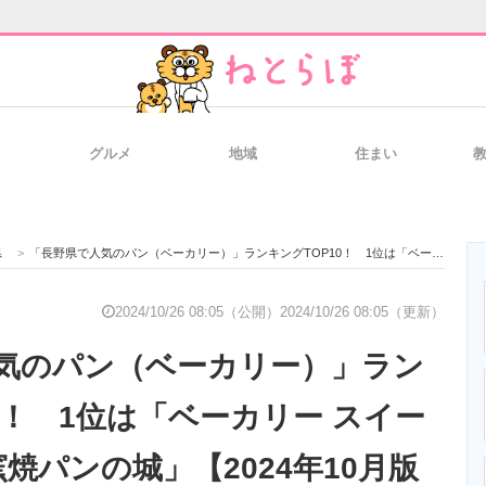
グルメ
地域
住まい
と未来を見通す
スマホと通信の最新トレンド
進化するPCとデ
県
>
「長野県で人気のパン（ベーカリー）」ランキングTOP10！ 1位は「ベーカリー スイート 並柳店 石窯焼パンの城」【2024年10月版／Googleクチコミ】
のいまが分かる
企業ITのトレンドを詳説
経営リーダーの
2024/10/26 08:05（公開）
2024/10/26 08:05（更新）
気のパン（ベーカリー）」ラン
T製品の総合サイト
IT製品の技術・比較・事例
製造業のIT導入
0！ 1位は「ベーカリー スイー
窯焼パンの城」【2024年10月版