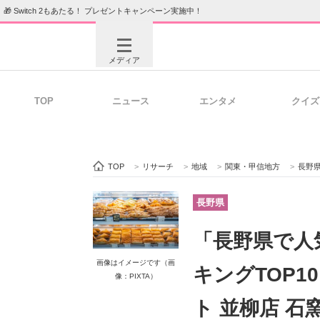
🎁 Switch 2もあたる！ プレゼントキャンペーン実施中！
メディア
TOP
ニュース
エンタメ
クイズ
注目記事を集めた総合ページ
ITの今
TOP
>
リサーチ
>
地域
>
関東・甲信地方
>
長野
ビジネスと働き方のヒント
AI活用
長野県
「長野県で人
ITエンジニア向け専門サイト
企業向けI
画像はイメージです（画
キングTOP1
像：PIXTA）
ト 並柳店 石