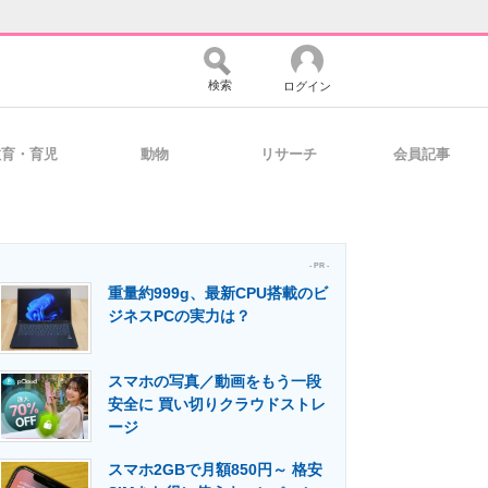
検索
ログイン
教育・育児
動物
リサーチ
会員記事
バイスの未来
好きが集まる 比べて選べる
- PR -
重量約999g、最新CPU搭載のビ
コミュニティ
マーケ×ITの今がよく分かる
ジネスPCの実力は？
スマホの写真／動画をもう一段
・活用を支援
安全に 買い切りクラウドストレ
ージ
スマホ2GBで月額850円～ 格安