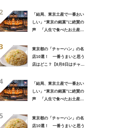
海老が丸ごと一尾」「巨大ア
2
ジフライも」【実地レポー
「結局、東京土産で一番おい
ト】
しい」“東京の銘菓”に絶賛の
声 「人生で食べたお土産の
中でダントツで好き」「東京
3
に行くと必ず買う」「めっち
東京都の「チャーハン」の名
ゃリピしてます」
店10選！ 一番うまいと思う
店はどこ？【8月8日はチャー
ハンの日！】
4
「結局、東京土産で一番おい
しい」“東京の銘菓”に絶賛の
声 「人生で食べたお土産の
中でダントツで好き」「東京
5
に行くと必ず買う」「めっち
東京都の「チャーハン」の名
ゃリピしてます」
店10選！ 一番うまいと思う