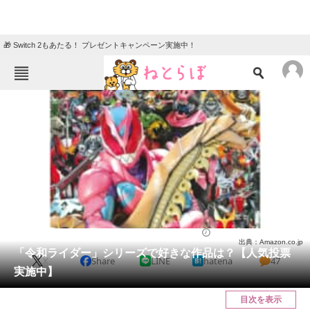
🎁 Switch 2もあたる！ プレゼントキャンペーン実施中！
ねとらぼメニュー
TOP
ニュース
エンタメ
クイズ
グルメ
地域
住まい
教育・育児
動物
リサーチ
特撮
2024/10/29 23:15（公開）
出典：Amazon.co.jp
会員記事
「令和ライダー」シリーズで好きな作品は？【人気投票
X
Share
LINE
hatena
47
実施中】
メディア
目次を表示
注目記事を集めた総合ページ