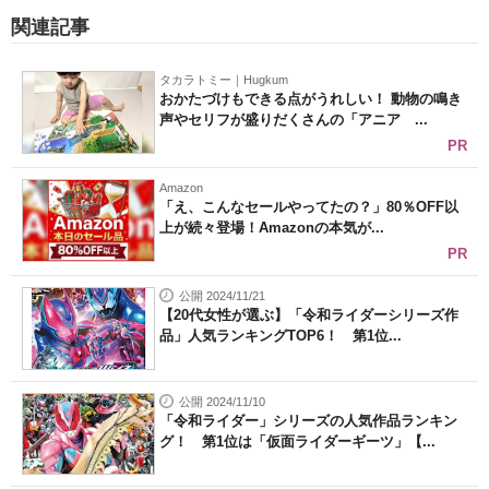
関連記事
タカラトミー｜Hugkum
おかたづけもできる点がうれしい！ 動物の鳴き
声やセリフが盛りだくさんの「アニア ...
PR
Amazon
「え、こんなセールやってたの？」80％OFF以
上が続々登場！Amazonの本気が...
PR
公開 2024/11/21
【20代女性が選ぶ】「令和ライダーシリーズ作
品」人気ランキングTOP6！ 第1位...
公開 2024/11/10
「令和ライダー」シリーズの人気作品ランキン
グ！ 第1位は「仮面ライダーギーツ」【...