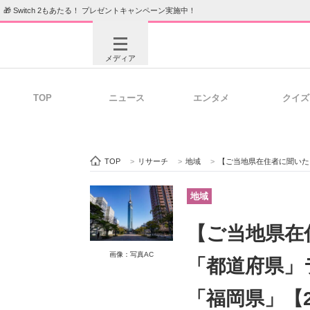
🎁 Switch 2もあたる！ プレゼントキャンペーン実施中！
メディア
TOP
ニュース
エンタメ
クイズ
注目記事を集めた総合ページ
ITの今
TOP
>
リサーチ
>
地域
>
【ご当地県在住者に聞いた】流
ビジネスと働き方のヒント
AI活用
地域
【ご当地県在
ITエンジニア向け専門サイト
企業向けI
画像：写真AC
「都道府県」ラ
「福岡県」【2