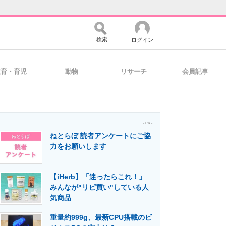
検索
ログイン
教育・育児
動物
リサーチ
会員記事
バイスの未来
好きが集まる 比べて選べる
- PR -
ねとらぼ 読者アンケートにご協
コミュニティ
マーケ×ITの今がよく分かる
力をお願いします
【iHerb】「迷ったらこれ！」
・活用を支援
みんなが"リピ買い"している人
気商品
重量約999g、最新CPU搭載のビ