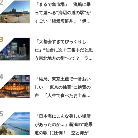
2
かなり近い」「県庁所在地じ
「まるで魚市場」 漁船に乗
ゃないのが凄い」
って遊べる“海辺の道の駅”が
すごい「絶景海鮮丼」「伊勢
海老が丸ごと一尾」「巨大ア
3
ジフライも」【実地レポー
「大都会すぎてびっくりし
ト】
た」“仙台に次ぐ二番手だと思
う東北地方の街”って？ ラン
キング上位は「駅と繁華街が
4
かなり近い」「県庁所在地じ
「結局、東京土産で一番おい
ゃないのが凄い」
しい」“東京の銘菓”に絶賛の
声 「人生で食べたお土産の
中でダントツで好き」「東京
5
に行くと必ず買う」「めっち
「日本海にこんな美しい場所
ゃリピしてます」
があったのか…」新潟の“絶景
道の駅”に圧倒！ 空と海が染