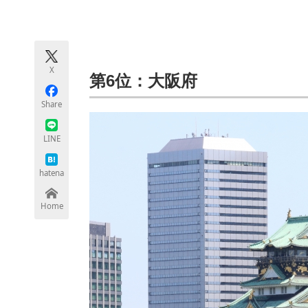
モノづくり技術者専門サイト
エレクトロ
X
ちょっと気になるネットの話題
第6位：大阪府
Share
LINE
hatena
Home