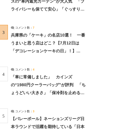
ズの“車内遮光カーテン”が大人気 「プ
ライバシーも保てて安心」「ぐっすり眠
れました」（2/2） | ライフ ねとらぼリ
サーチ：2ページ目
コメント数：
7
3
兵庫県の「ケーキ」の名店10選！ 一番
うまいと思う店はどこ？【7月12日は
「デコレーションケーキの日」！】
（2/4） | 兵庫県 ねとらぼリサーチ：2ペ
ージ目
コメント数：
4
4
「車に常備しました」 カインズ
の“1980円クーラーバッグ”が評判 「ち
ょうどいい大きさ」「保冷剤を止めるベ
ルトが良い」（1/5） | ライフ ねとらぼ
リサーチ
コメント数：
3
5
【バレーボール】ネーションズリーグ日
本ラウンドで活躍を期待している「日本