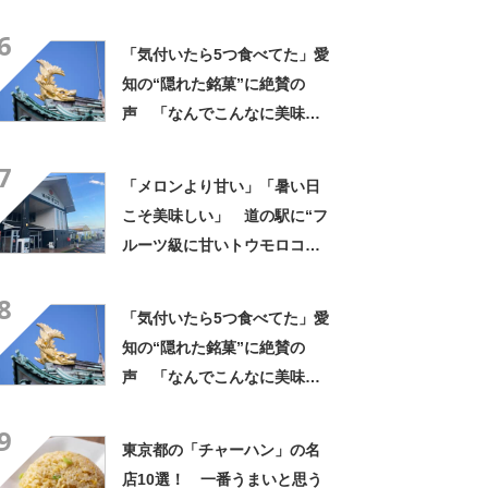
まる大パノラマ、JR駅直結で
6
列車でも行ける
「気付いたら5つ食べてた」愛
知の“隠れた銘菓”に絶賛の
声 「なんでこんなに美味し
いのか」「もっと評価されて
7
いい」
「メロンより甘い」「暑い日
こそ美味しい」 道の駅に“フ
ルーツ級に甘いトウモロコ
シ”がずらり 「生でかじれ
8
る」「糖度18度超え」「朝市
「気付いたら5つ食べてた」愛
に大行列」
知の“隠れた銘菓”に絶賛の
声 「なんでこんなに美味し
いのか」「もっと評価されて
9
いい」
東京都の「チャーハン」の名
店10選！ 一番うまいと思う