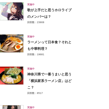
実施中
歌が上手だと思うホロライブ
のメンバーは？
回答数：23908
実施中
ラーメンって日本食？それと
も中華料理？
回答数：19681
実施中
神奈川県で一番うまいと思う
「横浜家系ラーメン店」はど
こ？
回答数：8517
実施中