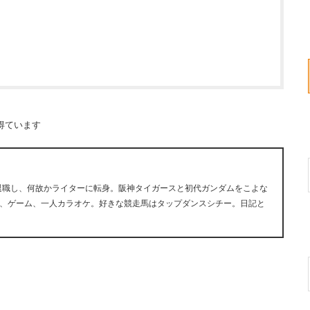
得ています
早期退職し、何故かライターに転身。阪神タイガースと初代ガンダムをこよな
、ゲーム、一人カラオケ。好きな競走馬はタップダンスシチー。日記と