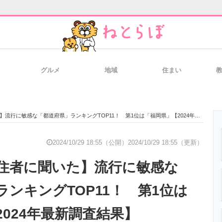
グルメ
地域
住まい
と未来を見通す
スマホと通信の最新トレンド
進化するPCとデ
行に敏感な「都道府県」ランキングTOP11！ 第1位は「福岡県」【2024年最新調査結果】
のいまが分かる
企業ITのトレンドを詳説
経営リーダーの
2024/10/29 18:55（公開）
2024/10/29 18:55（更新）
住者に聞いた】流行に敏感な
T製品の総合サイト
IT製品の技術・比較・事例
製造業のIT導入
ンキングTOP11！ 第1位は
024年最新調査結果】