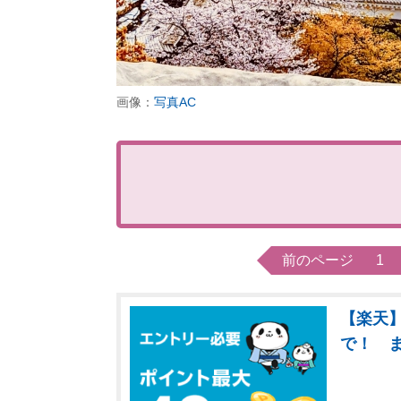
画像：
写真AC
前のページ
1
【楽天】
で！ 