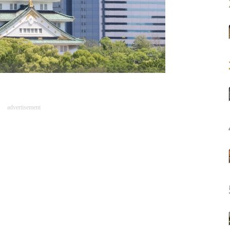
advertisement