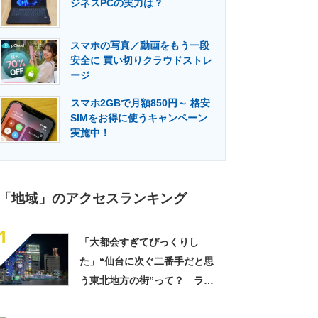
ジネスPCの実力は？
門メディア
建設×テクノロジーの最前線
スマホの写真／動画をもう一段
安全に 買い切りクラウドストレ
ージ
スマホ2GBで月額850円～ 格安
SIMをお得に使うキャンペーン
実施中！
「地域」のアクセスランキング
1
「大都会すぎてびっくりし
た」“仙台に次ぐ二番手だと思
う東北地方の街”って？ ラン
キング上位は「駅と繁華街が