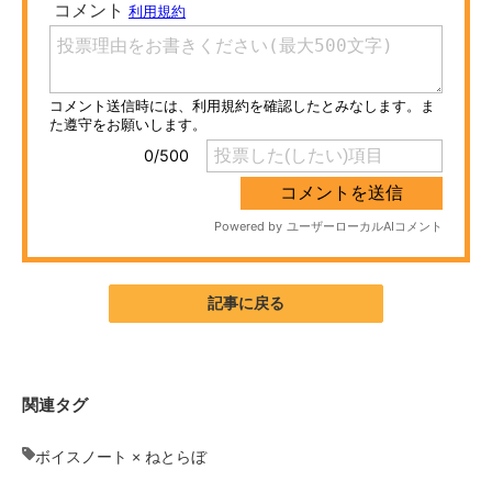
ITの今と未来を見通す
スマホと通信の最新トレンド
進化するPCとデバイスの未来
好きが集まる 比べて選べる
ビジネスと働き方のヒント
AI活用のいまが分かる
記事に戻る
企業ITのトレンドを詳説
経営リーダーのコミュニティ
関連タグ
マーケ×ITの今がよく分かる
ボイスノート × ねとらぼ
ITエンジニア向け専門サイト