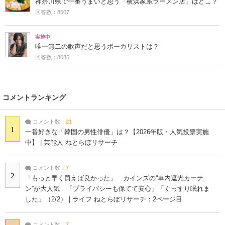
神奈川県で一番うまいと思う「横浜家系ラーメン店」はどこ？
回答数：8507
実施中
唯一無二の歌声だと思うボーカリストは？
回答数：8085
コメントランキング
コメント数：
21
1
一番好きな「韓国の男性俳優」は？【2026年版・人気投票実施
中】 | 芸能人 ねとらぼリサーチ
コメント数：
7
2
「もっと早く買えば良かった」 カインズの“車内遮光カーテ
ン”が大人気 「プライバシーも保てて安心」「ぐっすり眠れま
した」（2/2） | ライフ ねとらぼリサーチ：2ページ目
コメント数：
7