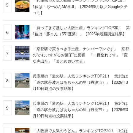
「兵庫県で人気の味噌ラーメン」ランキングTOP10！
5
1位は「ら〜めんMARUI」【2024年8月版／Googleクチ
コミ】
「買ってきてほしい大阪土産」ランキングTOP30！ 第
6
1位は「豚まん（551蓬莱）」【2025年最新調査結果】
「京都駅で買うべき手土産、ナンバーワンです」 京都
7
の“かわいすぎるお菓子”に反響 「一目惚れです」「変
な声出た」「まとめ買いする」
兵庫県の「道の駅」人気ランキングTOP21！ 第1位は
8
「道の駅丹波おばあちゃんの里（丹波市）」【2026年3
月10日時点の投票結果】
兵庫県の「道の駅」人気ランキングTOP21！ 第1位は
9
「道の駅丹波おばあちゃんの里（丹波市）」【2026年3
月10日時点の投票結果】
「大阪府で人気のうどん」ランキングTOP20！ 1位は