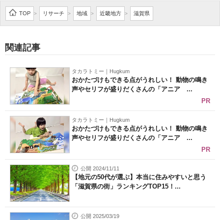
企業向けIT製品の総合サイト
TOP
リサーチ
地域
近畿地方
滋賀県
>
>
>
>
IT製品の技術・比較・事例
関連記事
製造業のIT導入・活用を支援
タカラトミー｜Hugkum
モノづくり技術者専門サイト
おかたづけもできる点がうれしい！ 動物の鳴き
声やセリフが盛りだくさんの「アニア ...
エレクトロニクス専門サイト
PR
電子設計の基本と応用
タカラトミー｜Hugkum
おかたづけもできる点がうれしい！ 動物の鳴き
声やセリフが盛りだくさんの「アニア ...
エネルギーの専門メディア
PR
建設×テクノロジーの最前線
公開 2024/11/11
【地元の50代が選ぶ】本当に住みやすいと思う
ちょっと気になるネットの話題
「滋賀県の街」ランキングTOP15！...
公開 2025/03/19