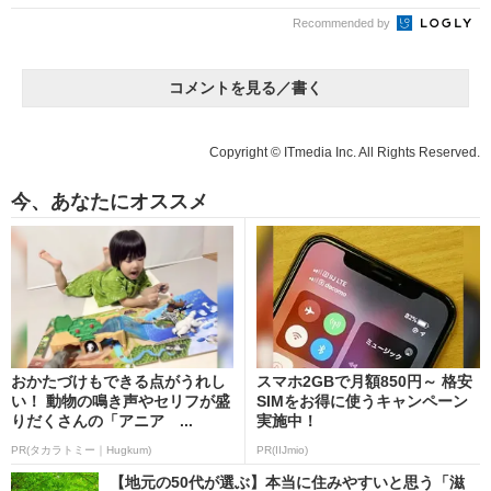
Recommended by
コメントを見る／書く
Copyright © ITmedia Inc. All Rights Reserved.
今、あなたにオススメ
おかたづけもできる点がうれし
スマホ2GBで月額850円～ 格安
い！ 動物の鳴き声やセリフが盛
SIMをお得に使うキャンペーン
りだくさんの「アニア ...
実施中！
PR(タカラトミー｜Hugkum)
PR(IIJmio)
【地元の50代が選ぶ】本当に住みやすいと思う「滋