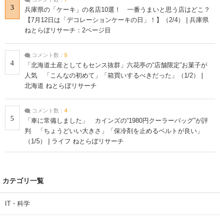
3
兵庫県の「ケーキ」の名店10選！ 一番うまいと思う店はどこ？
【7月12日は「デコレーションケーキの日」！】（2/4） | 兵庫県
ねとらぼリサーチ：2ページ目
コメント数：
5
4
「北海道土産としてもセンス抜群」六花亭の“店舗限定”お菓子が
人気 「こんなの初めて」「箱買いするべきだった」（1/2） |
北海道 ねとらぼリサーチ
コメント数：
4
5
「車に常備しました」 カインズの“1980円クーラーバッグ”が評
判 「ちょうどいい大きさ」「保冷剤を止めるベルトが良い」
（1/5） | ライフ ねとらぼリサーチ
カテゴリ一覧
IT・科学