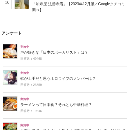
10
「加寿屋 法善寺店」【2023年12月版／Googleクチコミ
調べ】
アンケート
実施中
声が好きな「日本のボーカリスト」は？
回答数：49468
実施中
歌が上手だと思うホロライブのメンバーは？
回答数：23859
実施中
ラーメンって日本食？それとも中華料理？
回答数：19646
実施中