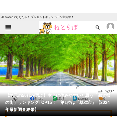
🎁 Switch 2もあたる！ プレゼントキャンペーン実施中！
ねとらぼメニュー
TOP
ニュース
エンタメ
クイズ
グルメ
地域
住まい
教育・育児
動物
リサーチ
滋賀県
2024/11/11 10:05（公開）
画像：写真AC
会員記事
【地元の50代が選ぶ】本当に住みやすいと思う「滋賀県
X
Share
LINE
hatena
0
の街」ランキングTOP15！ 第1位は「草津市」【2024
メディア
年最新調査結果】
注目記事を集めた総合ページ