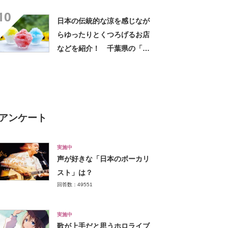
県の「冷やし中華」の名店10
10
選！
日本の伝統的な涼を感じなが
らゆったりとくつろげるお店
などを紹介！ 千葉県の「か
き氷」の名店10選！
アンケート
実施中
声が好きな「日本のボーカリ
スト」は？
回答数：49551
実施中
歌が上手だと思うホロライブ