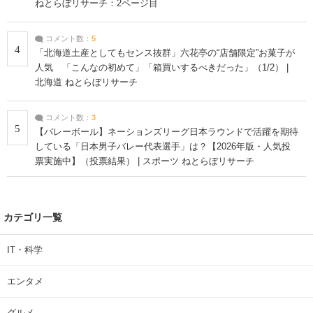
ねとらぼリサーチ：2ページ目
コメント数：
5
4
「北海道土産としてもセンス抜群」六花亭の“店舗限定”お菓子が
人気 「こんなの初めて」「箱買いするべきだった」（1/2） |
北海道 ねとらぼリサーチ
コメント数：
3
5
【バレーボール】ネーションズリーグ日本ラウンドで活躍を期待
している「日本男子バレー代表選手」は？【2026年版・人気投
票実施中】（投票結果） | スポーツ ねとらぼリサーチ
カテゴリ一覧
IT・科学
エンタメ
グルメ