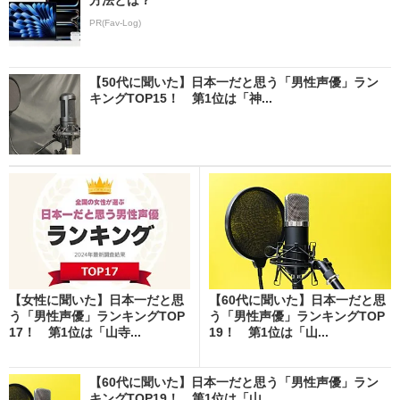
PR(Fav-Log)
【50代に聞いた】日本一だと思う「男性声優」ラン
キングTOP15！ 第1位は「神...
【女性に聞いた】日本一だと思
【60代に聞いた】日本一だと思
う「男性声優」ランキングTOP
う「男性声優」ランキングTOP
17！ 第1位は「山寺...
19！ 第1位は「山...
【60代に聞いた】日本一だと思う「男性声優」ラン
キングTOP19！ 第1位は「山...