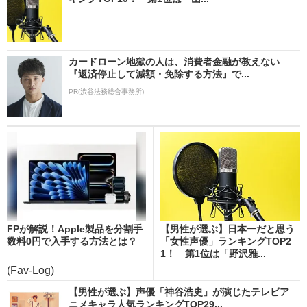
カードローン地獄の人は、消費者金融が教えない
『返済停止して減額・免除する方法』で...
PR(渋谷法務総合事務所)
FPが解説！Apple製品を分割手
【男性が選ぶ】日本一だと思う
数料0円で入手する方法とは？
「女性声優」ランキングTOP2
1！ 第1位は「野沢雅...
(Fav-Log)
【男性が選ぶ】声優「神谷浩史」が演じたテレビア
ニメキャラ人気ランキングTOP29...