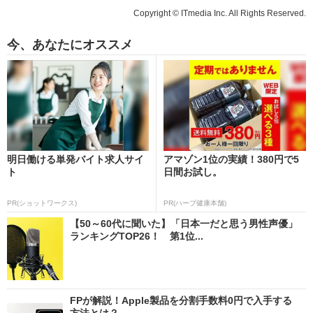
Copyright © ITmedia Inc. All Rights Reserved.
今、あなたにオススメ
明日働ける単発バイト求人サイ
アマゾン1位の実績！380円で5
ト
日間お試し。
PR(ショットワークス)
PR(ハーブ健康本舗)
【50～60代に聞いた】「日本一だと思う男性声優」
ランキングTOP26！ 第1位...
FPが解説！Apple製品を分割手数料0円で入手する
方法とは？