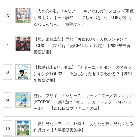
あ」
「人の心が1ミリもない」 ちいかわの“マスコット”不穏
6
な説明文にネット騒然 「涙しか出ない」「HPが0にな
るわこんなん」「地獄か？」
【忍たま乱太郎】歴代「勇気100％」人気ランキング
7
TOP8！ 第1位は「光GENJI」に決定！【2022年最新
投票結果】
【機動戦士Zガンダム】「カミーユ・ビダン」の名言ラ
8
ンキングTOP32！ 1位になったセリフわかる？【2021
年投票結果】
歴代「プリキュアシリーズ」キャラクター人気ランキン
9
グTOP30！ 第1位は「キュアスカイ（ソラ・ハレワタ
ール）」【2月1日はプリキュアの日】
「夏に見たいアニメ」15選！ あなたが夏に見たくなる
10
作品は？【人気投票実施中】