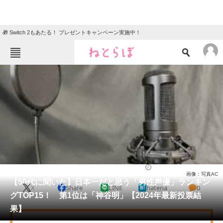
🎁 Switch 2もあたる！ プレゼントキャンペーン実施中！
ねとらぼメニュー
TOP
ニュース
エンタメ
クイズ
グルメ
地域
住まい
教育・育児
動物
リサーチ
アニメ
2024/11/11 21:25（公開）
画像：写真AC
会員記事
【50代に聞いた】日本一だと思う「男性声優」ランキン
X
Share
LINE
hatena
0
グTOP15！ 第1位は「神谷明」【2024年最新投票結
メディア
果】
注目記事を集めた総合ページ