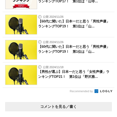
ランキングTOP17！ 第1位は「山寺...
公開 2024/11/26
【60代に聞いた】日本一だと思う「男性声優」
ランキングTOP19！ 第1位は「山...
公開 2024/11/26
【60代に聞いた】日本一だと思う「男性声優」
ランキングTOP19！ 第1位は「山...
公開 2024/11/18
【男性が選ぶ】日本一だと思う「女性声優」ラ
ンキングTOP21！ 第1位は「野沢雅...
Recommended by
コメントを見る／書く