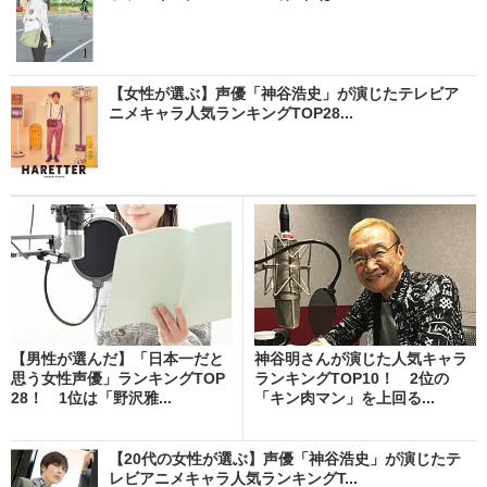
【女性が選ぶ】声優「神谷浩史」が演じたテレビア
ニメキャラ人気ランキングTOP28...
【男性が選んだ】「日本一だと
神谷明さんが演じた人気キャラ
思う女性声優」ランキングTOP
ランキングTOP10！ 2位の
28！ 1位は「野沢雅...
「キン肉マン」を上回る...
【20代の女性が選ぶ】声優「神谷浩史」が演じたテ
レビアニメキャラ人気ランキングT...