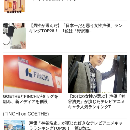
【男性が選んだ】「日本一だと思う女性声優」ラン
キングTOP28！ 1位は「野沢雅...
GOETHEとFINCHIがタッグを
【20代の女性が選ぶ】声優「神
組み、新メディアを創設
谷浩史」が演じたテレビアニメ
キャラ人気ランキングT...
(FINCHI on GOETHE)
声優「神谷浩史」が演じた好きなテレビアニメキャ
ラランキングTOP30！ 第1位は...