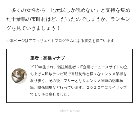
企業向けIT製品の総合サイト
多くの女性から「地元民しか読めない」と支持を集め
た千葉県の市町村はどこだったのでしょうか。ランキン
IT製品の技術・比較・事例
グを見ていきましょう！
製造業のIT導入・活用を支援
※本ページはアフィリエイトプログラムによる収益を得ています
モノづくり技術者専門サイト
筆者：高橋マナブ
エレクトロニクス専門サイト
1979年生まれ。雑誌編集者→IT企業でニュースサイトの立
ち上げ→民放テレビ局で番組制作と様々なエンタメ業界を
電子設計の基本と応用
渡り歩く。その後、フリーとなりエンタメ関連の記事執
エネルギーの専門メディア
筆、映像編集など行っています。２０２０年にライザップ
で１５キロ痩せました。
建設×テクノロジーの最前線
advertisement
ちょっと気になるネットの話題