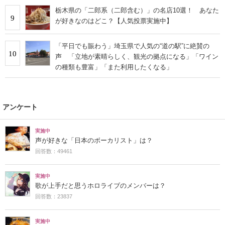
栃木県の「二郎系（二郎含む）」の名店10選！ あなた
9
が好きなのはどこ？【人気投票実施中】
「平日でも賑わう」埼玉県で人気の“道の駅”に絶賛の
10
声 「立地が素晴らしく、観光の拠点になる」「ワイン
の種類も豊富」「また利用したくなる」
アンケート
実施中
声が好きな「日本のボーカリスト」は？
回答数：49461
実施中
歌が上手だと思うホロライブのメンバーは？
回答数：23837
実施中