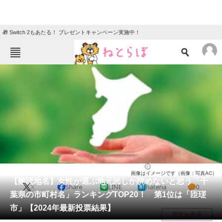
🎁 Switch 2もあたる！ プレゼントキャンペーン実施中！
ねとらぼメニュー
TOP
ニュース
エンタメ
クイズ
グルメ
地域
住まい
教育・育児
動物
リサーチ
千葉県
2024/11/08 17:25（公開）
画像はイメージです（画像：写真AC）
会員記事
【難読地名】女性が選ぶ地元民しか読めないと思う「千
X
Share
LINE
hatena
0
葉県の市町村名」ランキングTOP20！ 第1位は「匝瑳
メディア
市」【2024年最新投票結果】
目次を表示
注目記事を集めた総合ページ