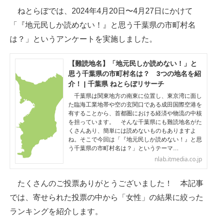
ねとらぼでは、2024年4月20日〜4月27日にかけて
ITの今と未来を見通す
「『地元民しか読めない！』と思う千葉県の市町村名
は？」というアンケートを実施しました。
スマホと通信の最新トレンド
進化するPCとデバイスの未来
【難読地名】「地元民しか読めない！」と
思う千葉県の市町村名は？ 3つの地名を紹
好きが集まる 比べて選べる
介！ | 千葉県 ねとらぼリサーチ
千葉県は関東地方の南東に位置し、東京湾に面し
ビジネスと働き方のヒント
た臨海工業地帯や空の玄関口である成田国際空港を
有することから、首都圏における経済や物流の中核
を担っています。 そんな千葉県にも難読地名がた
AI活用のいまが分かる
くさんあり、簡単には読めないものもありますよ
ね。そこで今回は「『地元民しか読めない！』と思
企業ITのトレンドを詳説
う千葉県の市町村名は？」というテーマ…
nlab.itmedia.co.jp
経営リーダーのコミュニティ
たくさんのご投票ありがとうございました！ 本記事
マーケ×ITの今がよく分かる
では、寄せられた投票の中から「女性」の結果に絞った
ITエンジニア向け専門サイト
ランキングを紹介します。