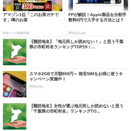
アマゾン1位「このお茶ガチで
FPが解説！Apple製品を分割手
す」噂のお茶
数料0円で入手する方法とは？
PR(ハーブ健康本舗)
PR(Fav-Log)
【難読地名】「地元民しか読めない！」と思う千葉
県の市町村名ランキングTOP19！...
スマホ2GBで月額850円～ 格安SIMをお得に使うキ
ャンペーン実施中！
PR(IIJmio)
【難読地名】女性が選ぶ地元民しか読めないと思う
「千葉県の市町村名」ランキングTO...