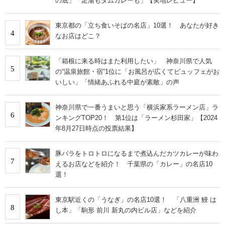
の底」「足湯もダムカレーも」【実地レビュー】
東京都の「立ち食いそばの名店」10選！ あなたが好き
4
なお店はどこ？
「箱根に来る時はまた利用したい」 神奈川県で人気
5
の“温泉旅館・宿”1位に「お風呂が広くてビュッフェがお
いしい」「情緒あふれる中庭が素敵」の声
神奈川県で一番うまいと思う「横浜家系ラーメン店」ラ
6
ンキングTOP20！ 第1位は「ラーメン杉田家」【2024
年8月27日時点の投票結果】
豚バラをトロトロになるまで煮込んだカツカレーが味わ
7
えるお店などを紹介！ 千葉県の「カレー」の名店10
選！
東京駅近くの「うなぎ」の名店10選！ 「八重洲 鰻 は
8
し本」「駒形 前川 新丸の内ビル店」などを紹介