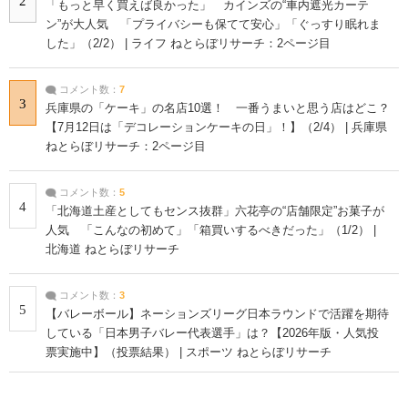
2
「もっと早く買えば良かった」 カインズの“車内遮光カーテ
ン”が大人気 「プライバシーも保てて安心」「ぐっすり眠れま
した」（2/2） | ライフ ねとらぼリサーチ：2ページ目
コメント数：
7
3
兵庫県の「ケーキ」の名店10選！ 一番うまいと思う店はどこ？
【7月12日は「デコレーションケーキの日」！】（2/4） | 兵庫県
ねとらぼリサーチ：2ページ目
コメント数：
5
4
「北海道土産としてもセンス抜群」六花亭の“店舗限定”お菓子が
人気 「こんなの初めて」「箱買いするべきだった」（1/2） |
北海道 ねとらぼリサーチ
コメント数：
3
5
【バレーボール】ネーションズリーグ日本ラウンドで活躍を期待
している「日本男子バレー代表選手」は？【2026年版・人気投
票実施中】（投票結果） | スポーツ ねとらぼリサーチ