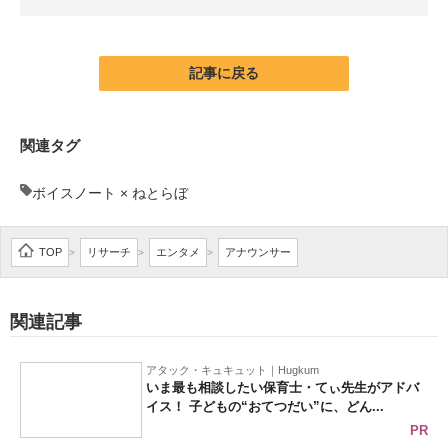
企業向けIT製品の総合サイト
IT製品の技術・比較・事例
記事に戻る
製造業のIT導入・活用を支援
関連タグ
モノづくり技術者専門サイト
ボイスノート × ねとらぼ
エレクトロニクス専門サイト
電子設計の基本と応用
TOP
リサーチ
エンタメ
アナウンサー
>
>
>
エネルギーの専門メディア
関連記事
建設×テクノロジーの最前線
ちょっと気になるネットの話題
アタック・キュキュット｜Hugkum
いま最も相談したい保育士・てぃ先生がアドバ
イス！ 子どもの“おてつだい”に、どん...
PR