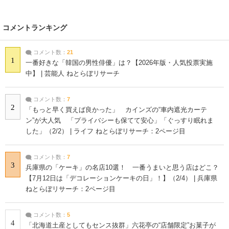
コメントランキング
コメント数：
21
1
一番好きな「韓国の男性俳優」は？【2026年版・人気投票実施
中】 | 芸能人 ねとらぼリサーチ
コメント数：
7
2
「もっと早く買えば良かった」 カインズの“車内遮光カーテ
ン”が大人気 「プライバシーも保てて安心」「ぐっすり眠れま
した」（2/2） | ライフ ねとらぼリサーチ：2ページ目
コメント数：
7
3
兵庫県の「ケーキ」の名店10選！ 一番うまいと思う店はどこ？
【7月12日は「デコレーションケーキの日」！】（2/4） | 兵庫県
ねとらぼリサーチ：2ページ目
コメント数：
5
4
「北海道土産としてもセンス抜群」六花亭の“店舗限定”お菓子が