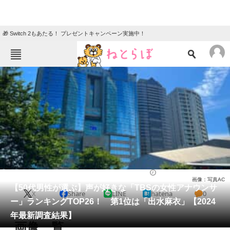
🎁 Switch 2もあたる！ プレゼントキャンペーン実施中！
ねとらぼメニュー
TOP
ニュース
エンタメ
クイズ
グルメ
地域
住まい
教育・育児
動物
リサーチ
アナウンサー
2024/11/13 19:05（公開）
画像：写真AC
会員記事
【50代男性が選ぶ】声が好きな「TBSの女性アナウンサ
X
Share
LINE
hatena
0
ー」ランキングTOP26！ 第1位は「出水麻衣」【2024
メディア
年最新調査結果】
画像一覧
注目記事を集めた総合ページ