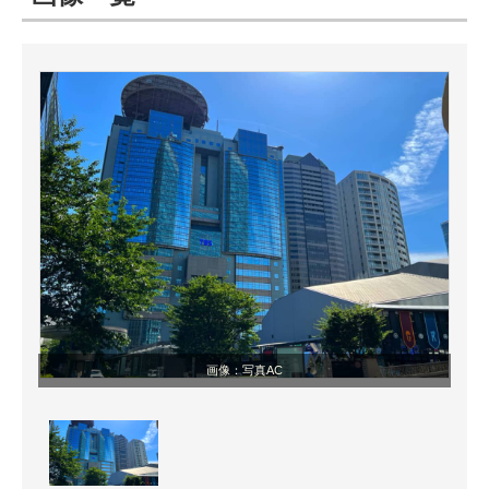
ITの今と未来を見通す
スマホと通信の最新トレンド
進化するPCとデバイスの未来
好きが集まる 比べて選べる
ビジネスと働き方のヒント
AI活用のいまが分かる
企業ITのトレンドを詳説
画像：写真AC
経営リーダーのコミュニティ
マーケ×ITの今がよく分かる
ITエンジニア向け専門サイト