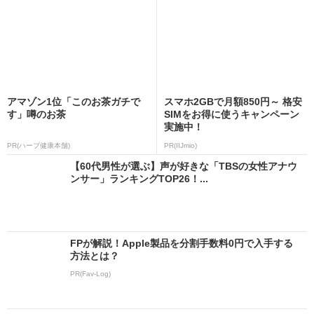
アマゾン1位「このお茶ガチで
スマホ2GBで月額850円～ 格安
す」噂のお茶
SIMをお得に使うキャンペーン
実施中！
PR(ハーブ健康本舗)
PR(IIJmio)
【60代男性が選ぶ】声が好きな「TBSの女性アナウ
ンサー」ランキングTOP26！...
FPが解説！Apple製品を分割手数料0円で入手する
方法とは？
PR(Fav-Log)