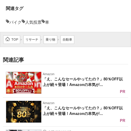
企業向けIT製品の総合サイト
関連タグ
IT製品の技術・比較・事例
バイク
人気投票
車
製造業のIT導入・活用を支援
TOP
リサーチ
乗り物
自動車
>
>
>
モノづくり技術者専門サイト
エレクトロニクス専門サイト
関連記事
電子設計の基本と応用
Amazon
「え、こんなセールやってたの？」80％OFF以
エネルギーの専門メディア
上が続々登場！Amazonの本気が...
PR
建設×テクノロジーの最前線
Amazon
ちょっと気になるネットの話題
「え、こんなセールやってたの？」80％OFF以
上が続々登場！Amazonの本気が...
PR