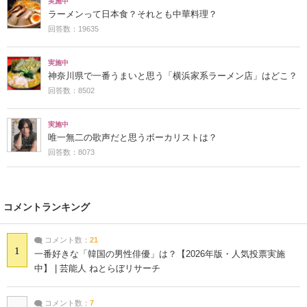
実施中
ラーメンって日本食？それとも中華料理？
回答数：19635
実施中
神奈川県で一番うまいと思う「横浜家系ラーメン店」はどこ？
回答数：8502
実施中
唯一無二の歌声だと思うボーカリストは？
回答数：8073
コメントランキング
コメント数：
21
1
一番好きな「韓国の男性俳優」は？【2026年版・人気投票実施
中】 | 芸能人 ねとらぼリサーチ
コメント数：
7