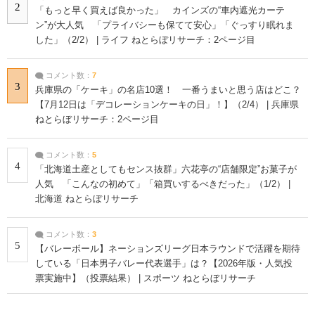
2
「もっと早く買えば良かった」 カインズの“車内遮光カーテ
ン”が大人気 「プライバシーも保てて安心」「ぐっすり眠れま
した」（2/2） | ライフ ねとらぼリサーチ：2ページ目
コメント数：
7
3
兵庫県の「ケーキ」の名店10選！ 一番うまいと思う店はどこ？
【7月12日は「デコレーションケーキの日」！】（2/4） | 兵庫県
ねとらぼリサーチ：2ページ目
コメント数：
5
4
「北海道土産としてもセンス抜群」六花亭の“店舗限定”お菓子が
人気 「こんなの初めて」「箱買いするべきだった」（1/2） |
北海道 ねとらぼリサーチ
コメント数：
3
5
【バレーボール】ネーションズリーグ日本ラウンドで活躍を期待
している「日本男子バレー代表選手」は？【2026年版・人気投
票実施中】（投票結果） | スポーツ ねとらぼリサーチ