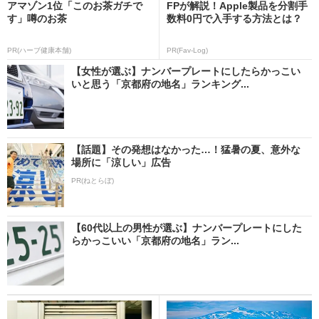
アマゾン1位「このお茶ガチで
FPが解説！Apple製品を分割手
す」噂のお茶
数料0円で入手する方法とは？
PR(ハーブ健康本舗)
PR(Fav-Log)
【女性が選ぶ】ナンバープレートにしたらかっこい
いと思う「京都府の地名」ランキング...
【話題】その発想はなかった…！猛暑の夏、意外な
場所に「涼しい」広告
PR(ねとらぼ)
【60代以上の男性が選ぶ】ナンバープレートにした
らかっこいい「京都府の地名」ラン...