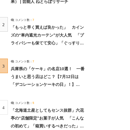
果） | 芸能人 ねとらぼリサーチ
コメント数：
7
2
「もっと早く買えば良かった」 カイン
ズの“車内遮光カーテン”が大人気 「プ
ライバシーも保てて安心」「ぐっすり眠
れました」（2/2） | ライフ ねとらぼリ
サーチ：2ページ目
コメント数：
7
3
兵庫県の「ケーキ」の名店10選！ 一番
うまいと思う店はどこ？【7月12日は
「デコレーションケーキの日」！】
（2/4） | 兵庫県 ねとらぼリサーチ：2ペ
ージ目
コメント数：
5
4
「北海道土産としてもセンス抜群」六花
亭の“店舗限定”お菓子が人気 「こんな
の初めて」「箱買いするべきだった」