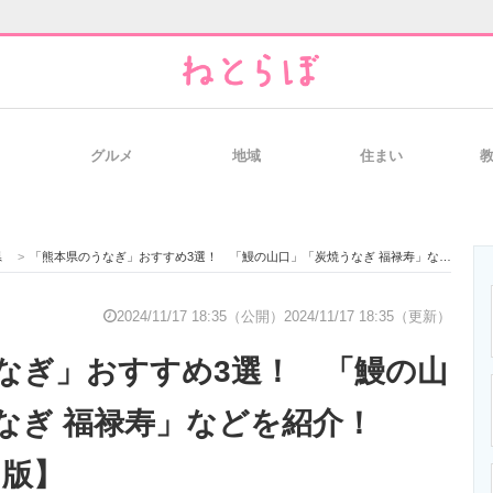
グルメ
地域
住まい
と未来を見通す
スマホと通信の最新トレンド
進化するPCとデ
県
>
「熊本県のうなぎ」おすすめ3選！ 「鰻の山口」「炭焼うなぎ 福禄寿」などを紹介！【2024年11月版】
のいまが分かる
企業ITのトレンドを詳説
経営リーダーの
2024/11/17 18:35（公開）
2024/11/17 18:35（更新）
なぎ」おすすめ3選！ 「鰻の山
T製品の総合サイト
IT製品の技術・比較・事例
製造業のIT導入
なぎ 福禄寿」などを紹介！
月版】