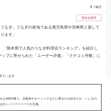
ニクス専門サイト
電子設計の基本と応用
エネルギーの専
二輪児
目次を表示
うなぎ。うなぎの産地である鹿児島県や宮崎県と面して
あります。
、「熊本県で人気のうなぎ料理店ランキング」を紹介し
eマップに寄せられた「ユーザー評価」「クチコミ件数」に
得ています
きなW800乗り。自動車やオートバイなどに乗るのが好きだが、いじるの
はゆっくりマイペースが主義。