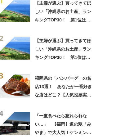
1
【主婦が選ぶ】買ってきてほ
しい「沖縄県のお土産」ラン
キングTOP30！ 第1位は
「紅いも生タルト 沖縄きらり
2
（御菓子御殿）」【2026年最
【主婦が選ぶ】買ってきてほ
新調査結果】
しい「沖縄県のお土産」ラン
キングTOP30！ 第1位は
「紅いも生タルト 沖縄きらり
3
（御菓子御殿）」【2026年最
福岡県の「ハンバーグ」の名
新調査結果】
店13選！ あなたが一番好き
な店はどこ？【人気投票実施
中】
4
「一度食べたら忘れられな
い…」 【福岡】道の駅「み
やま」で大人気！ケンミン