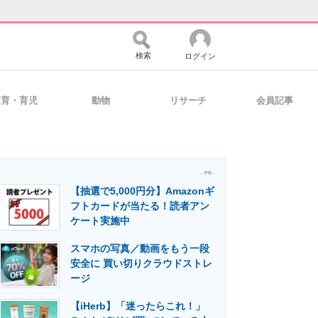
検索
ログイン
教育・育児
動物
リサーチ
会員記事
バイスの未来
好きが集まる 比べて選べる
- PR -
【抽選で5,000円分】Amazonギ
コミュニティ
マーケ×ITの今がよく分かる
フトカードが当たる！読者アン
ケート実施中
スマホの写真／動画をもう一段
・活用を支援
安全に 買い切りクラウドストレ
ージ
【iHerb】「迷ったらこれ！」