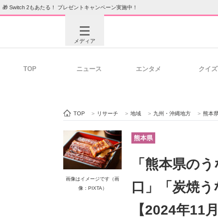
🎁 Switch 2もあたる！ プレゼントキャンペーン実施中！
メディア
TOP
ニュース
エンタメ
クイズ
注目記事を集めた総合ページ
ITの今
TOP
>
リサーチ
>
地域
>
九州・沖縄地方
>
熊本
ビジネスと働き方のヒント
AI活用
熊本県
「熊本県のう
ITエンジニア向け専門サイト
企業向けI
画像はイメージです（画
口」「炭焼う
像：PIXTA）
【2024年11