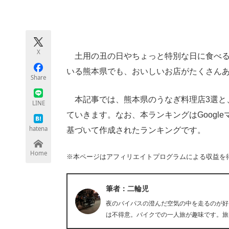
モノづくり技術者専門サイト
エレクトロ
X
土用の丑の日やちょっと特別な日に食べる
ちょっと気になるネットの話題
いる熊本県でも、おいしいお店がたくさん
Share
本記事では、熊本県のうなぎ料理店3選と
LINE
ていきます。なお、本ランキングはGoogl
hatena
基づいて作成されたランキングです。
Home
※本ページはアフィリエイトプログラムによる収益を
筆者：二輪児
夜のバイパスの澄んだ空気の中を走るのが好
は不得意。バイクでの一人旅が趣味です。旅