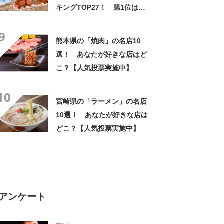
キングTOP27！ 第1位は
「雪塩ちんすこう（南風
9
堂）」【2025年最新調査結
熊本県の「焼肉」の名店10
果】
選！ あなたが好きな店はど
こ？【人気投票実施中】
10
宮崎県の「ラーメン」の名店
10選！ あなたが好きな店は
どこ？【人気投票実施中】
アンケート