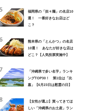
SHOWで話題になった半熟卵
5
がまるごと入った「玉めし」
福岡県の「担々麺」の名店10
が美味しすぎた！
選！ 一番好きなお店はど
こ？
6
熊本県の「とんかつ」の名店
10選！ あなたが好きな店は
どこ？【人気投票実施中】
7
「沖縄県で多い名字」ランキ
ングTOP30！ 第1位は「比
嘉」【6月23日は慰霊の日】
8
【女性が選ぶ】買ってきてほ
しい「沖縄県のお土産」ラン