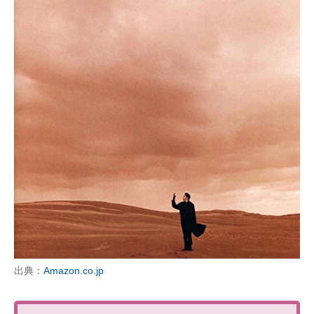
出典：
Amazon.co.jp