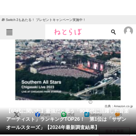
🎁 Switch 2もあたる！ プレゼントキャンペーン実施中！
ねとらぼメニュー
TOP
ニュース
エンタメ
クイズ
グルメ
地域
住まい
教育・育児
動物
リサーチ
音楽
2024/11/15 19:45（公開）
出典：Amazon.co.jp
会員記事
【60代に聞いた】最強だと思う「90年代に活躍した音楽
X
Share
LINE
hatena
5
アーティスト」ランキングTOP26！ 第1位は「サザン
メディア
オールスターズ」【2024年最新調査結果】
目次を表示
注目記事を集めた総合ページ