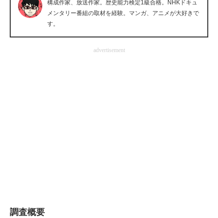
構成作家、放送作家。歴史能力検定1級合格。NHKドキュ
企業向けIT製品の総合サイト
メンタリー番組の取材を経験。マンガ、アニメが大好きで
す。
IT製品の技術・比較・事例
advertisement
製造業のIT導入・活用を支援
モノづくり技術者専門サイト
エレクトロニクス専門サイト
電子設計の基本と応用
エネルギーの専門メディア
建設×テクノロジーの最前線
ちょっと気になるネットの話題
調査概要