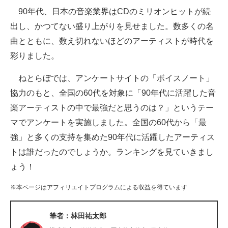
90年代、日本の音楽業界はCDのミリオンヒットが続
ITの今と未来を見通す
出し、かつてない盛り上がりを見せました。数多くの名
曲とともに、数え切れないほどのアーティストが時代を
スマホと通信の最新トレンド
彩りました。
進化するPCとデバイスの未来
ねとらぼでは、アンケートサイトの「ボイスノート」
好きが集まる 比べて選べる
協力のもと、全国の60代を対象に「90年代に活躍した音
楽アーティストの中で最強だと思うのは？」というテー
ビジネスと働き方のヒント
マでアンケートを実施しました。全国の60代から「最
AI活用のいまが分かる
強」と多くの支持を集めた90年代に活躍したアーティス
トは誰だったのでしょうか。ランキングを見ていきまし
企業ITのトレンドを詳説
ょう！
経営リーダーのコミュニティ
※本ページはアフィリエイトプログラムによる収益を得ています
マーケ×ITの今がよく分かる
筆者：林田祐太郎
ITエンジニア向け専門サイト