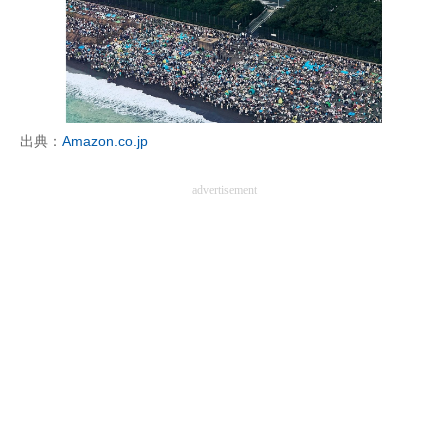
出典：
Amazon.co.jp
advertisement