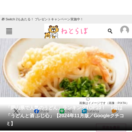
🎁 Switch 2もあたる！ プレゼントキャンペーン実施中！
ねとらぼメニュー
TOP
ニュース
エンタメ
クイズ
グルメ
地域
住まい
教育・育児
動物
リサーチ
岡山県
2024/11/17 16:45（公開）
画像はイメージです（画像：PIXTA）
会員記事
「岡山県で人気のうどん」ランキングTOP10！ 1位は
X
Share
LINE
hatena
0
「うどんと酒 ふじ心」【2024年11月版／Googleクチコ
メディア
ミ】
目次を表示
注目記事を集めた総合ページ