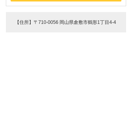
企業向けIT製品の総合サイト
IT製品の技術・比較・事例
【住所】〒710-0056 岡山県倉敷市鶴形1丁目4-4
製造業のIT導入・活用を支援
モノづくり技術者専門サイト
エレクトロニクス専門サイト
電子設計の基本と応用
エネルギーの専門メディア
建設×テクノロジーの最前線
ちょっと気になるネットの話題