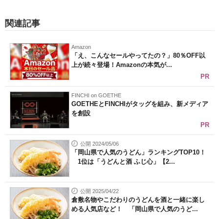
関連記事
Amazon
「え、こんなセールやってたの？」80％OFF以
上が続々登場！Amazonの本気が...
PR
FINCHI on GOETHE
GOETHEとFINCHIがタッグを組み、新メディア
を創設
PR
公開 2024/05/06
「岡山県で人気のうどん」ランキングTOP10！
1位は「うどんと酒 ふじ心」【2...
公開 2025/04/22
倉敷名物やこだわりのうどんを酒と一緒に楽し
める人気店など！ 「岡山県で人気のうど...