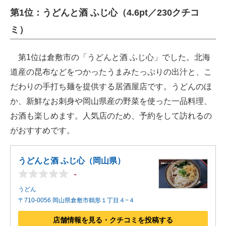
第1位：うどんと酒 ふじ心（4.6pt／230クチコ
ITの今と未来を見通す
ミ）
スマホと通信の最新トレンド
第1位は倉敷市の「うどんと酒 ふじ心」でした。北海
進化するPCとデバイスの未来
道産の昆布などをつかったうまみたっぷりの出汁と、こ
だわりの手打ち麺を提供する居酒屋店です。うどんのほ
好きが集まる 比べて選べる
か、新鮮なお刺身や岡山県産の野菜を使った一品料理、
ビジネスと働き方のヒント
お酒も楽しめます。人気店のため、予約をして訪れるの
AI活用のいまが分かる
がおすすめです。
企業ITのトレンドを詳説
うどんと酒 ふじ心（岡山県）
-
経営リーダーのコミュニティ
うどん
マーケ×ITの今がよく分かる
〒710-0056 岡山県倉敷市鶴形１丁目４−４
ITエンジニア向け専門サイト
店舗情報を見る・クチコミを投稿する