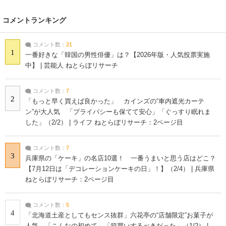
コメントランキング
コメント数：
21
1
一番好きな「韓国の男性俳優」は？【2026年版・人気投票実施
中】 | 芸能人 ねとらぼリサーチ
コメント数：
7
2
「もっと早く買えば良かった」 カインズの“車内遮光カーテ
ン”が大人気 「プライバシーも保てて安心」「ぐっすり眠れま
した」（2/2） | ライフ ねとらぼリサーチ：2ページ目
コメント数：
7
3
兵庫県の「ケーキ」の名店10選！ 一番うまいと思う店はどこ？
【7月12日は「デコレーションケーキの日」！】（2/4） | 兵庫県
ねとらぼリサーチ：2ページ目
コメント数：
5
4
「北海道土産としてもセンス抜群」六花亭の“店舗限定”お菓子が
人気 「こんなの初めて」「箱買いするべきだった」（1/2） |