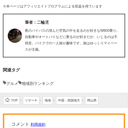
※本ページはアフィリエイトプログラムによる収益を得ています
筆者：二輪児
夜のバイパスの澄んだ空気の中を走るのが好きなW800乗り。
自動車やオートバイなどに乗るのが好きだが、いじるのは不
得意。バイクでの一人旅が趣味です。旅はゆっくりマイペー
スが主義。
関連タグ
グルメ
地域別ランキング
TOP
リサーチ
地域
中国・四国地方
岡山県
>
>
>
>