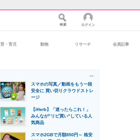
検索
ログイン
教育・育児
動物
リサーチ
会員記事
バイスの未来
好きが集まる 比べて選べる
- PR -
スマホの写真／動画をもう一段
コミュニティ
マーケ×ITの今がよく分かる
安全に 買い切りクラウドストレ
ージ
【iHerb】「迷ったらこれ！」
・活用を支援
みんなが"リピ買い"している人
気商品
スマホ2GBで月額850円～ 格安