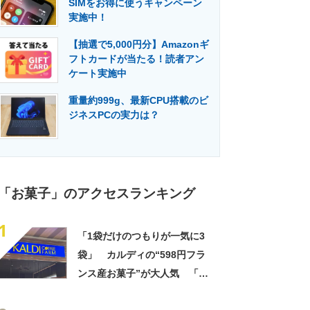
SIMをお得に使うキャンペーン
門メディア
建設×テクノロジーの最前線
実施中！
【抽選で5,000円分】Amazonギ
フトカードが当たる！読者アン
ケート実施中
重量約999g、最新CPU搭載のビ
ジネスPCの実力は？
「お菓子」のアクセスランキング
1
「1袋だけのつもりが一気に3
袋」 カルディの“598円フラ
ンス産お菓子”が大人気 「デ
パ地下スイーツに負けぬ美味