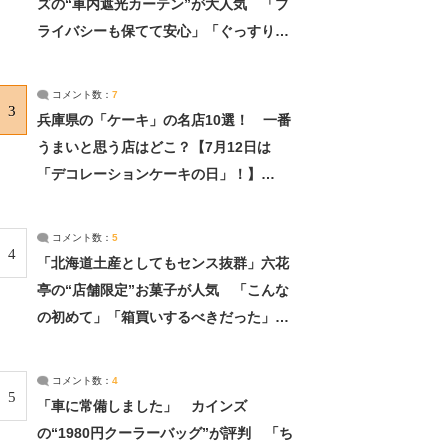
ズの“車内遮光カーテン”が大人気 「プ
ライバシーも保てて安心」「ぐっすり眠
れました」（2/2） | ライフ ねとらぼリ
サーチ：2ページ目
コメント数：
7
3
兵庫県の「ケーキ」の名店10選！ 一番
うまいと思う店はどこ？【7月12日は
「デコレーションケーキの日」！】
（2/4） | 兵庫県 ねとらぼリサーチ：2ペ
ージ目
コメント数：
5
4
「北海道土産としてもセンス抜群」六花
亭の“店舗限定”お菓子が人気 「こんな
の初めて」「箱買いするべきだった」
（1/2） | 北海道 ねとらぼリサーチ
コメント数：
4
5
「車に常備しました」 カインズ
の“1980円クーラーバッグ”が評判 「ち