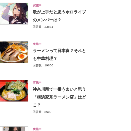
実施中
歌が上手だと思うホロライブ
のメンバーは？
回答数：23884
実施中
ラーメンって日本食？それと
も中華料理？
回答数：19660
実施中
神奈川県で一番うまいと思う
「横浜家系ラーメン店」はど
こ？
回答数：8509
実施中