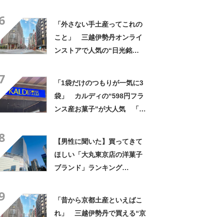
菓”に集まった声！「軽い食感
6
とほんのりバター味」「いつ
「外さない手土産ってこれの
も1枚じゃ終われない」
こと」 三越伊勢丹オンライ
ンストアで人気の“日光銘
菓”に集まった声！「軽い食感
7
とほんのりバター味」「いつ
「1袋だけのつもりが一気に3
も1枚じゃ終われない」
袋」 カルディの“598円フラ
ンス産お菓子”が大人気 「デ
パ地下スイーツに負けぬ美味
8
しさ」「飲み物の相棒にバッ
【男性に聞いた】買ってきて
チリ」【実食レビュー】
ほしい「大丸東京店の洋菓子
ブランド」ランキング
TOP30！ 第1位は「ゴディ
9
バ」【2026年最新調査結果】
「昔から京都土産といえばこ
れ」 三越伊勢丹で買える“京