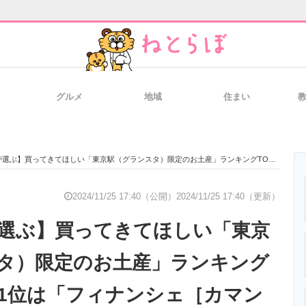
グルメ
地域
住まい
と未来を見通す
スマホと通信の最新トレンド
進化するPCとデ
きてほしい「東京駅（グランスタ）限定のお土産」ランキングTOP15！ 第1位は「フィナンシェ［カマンベール＆レモン］（THE DROS）」【2024年最新調査結果】
のいまが分かる
企業ITのトレンドを詳説
経営リーダーの
2024/11/25 17:40（公開）
2024/11/25 17:40（更新）
が選ぶ】買ってきてほしい「東京
T製品の総合サイト
IT製品の技術・比較・事例
製造業のIT導入
タ）限定のお土産」ランキング
 第1位は「フィナンシェ［カマン