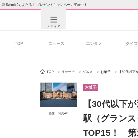
🎁 Switch 2もあたる！ プレゼントキャンペーン実施中！
メディア
TOP
ニュース
エンタメ
クイズ
注目記事を集めた総合ページ
ITの今
TOP
>
リサーチ
>
グルメ
>
お菓子
>
【30代以下が選ぶ】買って
ビジネスと働き方のヒント
AI活用
お菓子
【30代以下
ITエンジニア向け専門サイト
企業向けI
画像：写真AC
駅（グランス
TOP15！