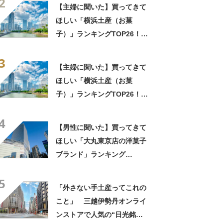
2
しさ」「飲み物の相棒にバッ
【主婦に聞いた】買ってきて
チリ」【実食レビュー】
ほしい「横浜土産（お菓
子）」ランキングTOP26！
第1位は「サブレ（横濱文明
3
堂）」【2026年最新調査結
【主婦に聞いた】買ってきて
果】
ほしい「横浜土産（お菓
子）」ランキングTOP26！
第1位は「サブレ（横濱文明
4
堂）」【2026年最新調査結
【男性に聞いた】買ってきて
果】
ほしい「大丸東京店の洋菓子
ブランド」ランキング
TOP30！ 第1位は「ゴディ
5
バ」【2026年最新調査結果】
「外さない手土産ってこれの
こと」 三越伊勢丹オンライ
ンストアで人気の“日光銘