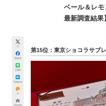
モノづくり技術者専門サイト
エレクトロ
ベール＆レモン
最新調査結果
ちょっと気になるネットの話題
X
第15位：東京ショコラサブ
Share
LINE
hatena
0
Home