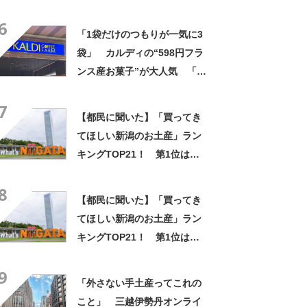
TOP30！ 第1位は「ゴディ
6
バ」【2026年最新調査結果】
「1袋だけのつもりが一気に3
袋」 カルディの“598円フラ
ンス産お菓子”が大人気 「デ
パ地下スイーツに負けぬ美味
7
しさ」「飲み物の相棒にバッ
【都民に聞いた】「買ってき
チリ」【実食レビュー】
てほしい新潟のお土産」ラン
キングTOP21！ 第1位は
「笹だんご（田中屋本店）」
8
【2026年最新調査結果】
【都民に聞いた】「買ってき
てほしい新潟のお土産」ラン
キングTOP21！ 第1位は
「笹だんご（田中屋本店）」
9
【2026年最新調査結果】
「外さない手土産ってこれの
こと」 三越伊勢丹オンライ