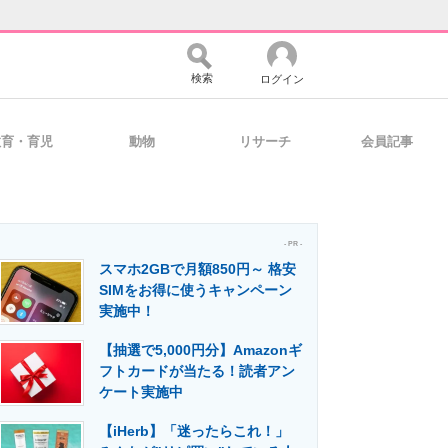
検索
ログイン
教育・育児
動物
リサーチ
会員記事
バイスの未来
好きが集まる 比べて選べる
- PR -
スマホ2GBで月額850円～ 格安
コミュニティ
マーケ×ITの今がよく分かる
SIMをお得に使うキャンペーン
実施中！
【抽選で5,000円分】Amazonギ
・活用を支援
フトカードが当たる！読者アン
ケート実施中
【iHerb】「迷ったらこれ！」