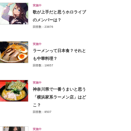
実施中
歌が上手だと思うホロライブ
のメンバーは？
回答数：23876
実施中
ラーメンって日本食？それと
も中華料理？
回答数：19657
実施中
神奈川県で一番うまいと思う
「横浜家系ラーメン店」はど
こ？
回答数：8507
実施中