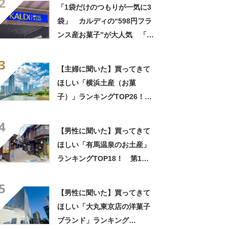
2
堂）」【2026年最新調査結
「1袋だけのつもりが一気に3
果】
袋」 カルディの“598円フラ
ンス産お菓子”が大人気 「デ
パ地下スイーツに負けぬ美味
3
しさ」「飲み物の相棒にバッ
【主婦に聞いた】買ってきて
チリ」【実食レビュー】
ほしい「横浜土産（お菓
子）」ランキングTOP26！
第1位は「サブレ（横濱文明
4
堂）」【2026年最新調査結
【男性に聞いた】買ってきて
果】
ほしい「有馬温泉のお土産」
ランキングTOP18！ 第1位
は「有馬ロール（カフェ・
5
ド・ボウ）」【2026年最新調
【男性に聞いた】買ってきて
査結果】
ほしい「大丸東京店の洋菓子
ブランド」ランキング