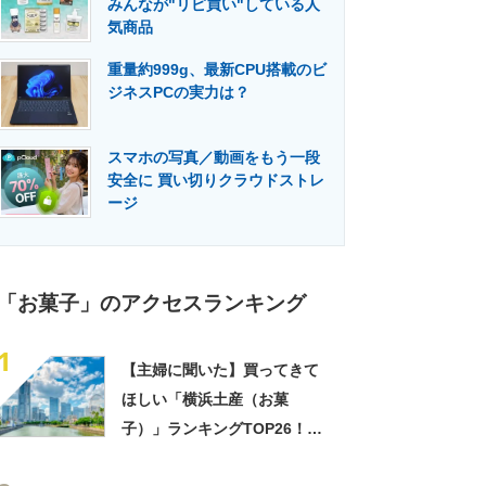
みんなが"リピ買い"している人
門メディア
建設×テクノロジーの最前線
気商品
重量約999g、最新CPU搭載のビ
ジネスPCの実力は？
スマホの写真／動画をもう一段
安全に 買い切りクラウドストレ
ージ
「お菓子」のアクセスランキング
1
【主婦に聞いた】買ってきて
ほしい「横浜土産（お菓
子）」ランキングTOP26！
第1位は「サブレ（横濱文明