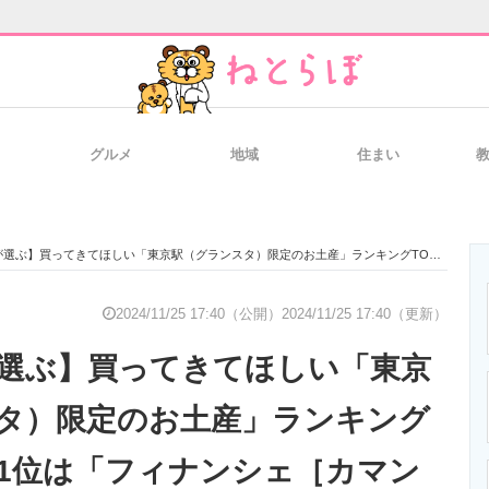
グルメ
地域
住まい
と未来を見通す
スマホと通信の最新トレンド
進化するPCとデ
きてほしい「東京駅（グランスタ）限定のお土産」ランキングTOP15！ 第1位は「フィナンシェ［カマンベール＆レモン］（THE DROS）」【2024年最新調査結果】
のいまが分かる
企業ITのトレンドを詳説
経営リーダーの
2024/11/25 17:40（公開）
2024/11/25 17:40（更新）
が選ぶ】買ってきてほしい「東京
T製品の総合サイト
IT製品の技術・比較・事例
製造業のIT導入
タ）限定のお土産」ランキング
 第1位は「フィナンシェ［カマン