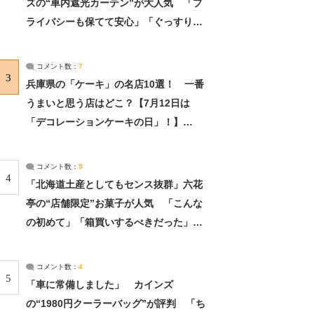
ズの“車内遮光カーテン”が大人気 「プ
ライバシーも保てて安心」「ぐっすり眠
れました」（2/2） | ライフ ねとらぼリ
サーチ：2ページ目
コメント数：
7
3
兵庫県の「ケーキ」の名店10選！ 一番
うまいと思う店はどこ？【7月12日は
「デコレーションケーキの日」！】
（2/4） | 兵庫県 ねとらぼリサーチ：2ペ
ージ目
コメント数：
5
4
「北海道土産としてもセンス抜群」六花
亭の“店舗限定”お菓子が人気 「こんな
の初めて」「箱買いするべきだった」
（1/2） | 北海道 ねとらぼリサーチ
コメント数：
4
5
「車に常備しました」 カインズ
の“1980円クーラーバッグ”が評判 「ち