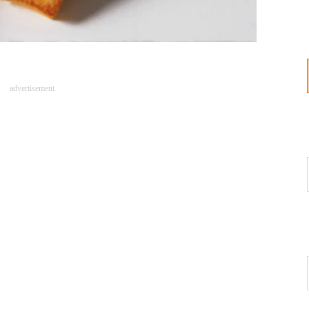
advertisement