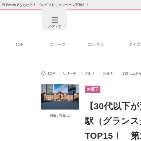
🎁 Switch 2もあたる！ プレゼントキャンペーン実施中！
メディア
TOP
ニュース
エンタメ
クイズ
注目記事を集めた総合ページ
ITの今
TOP
>
リサーチ
>
グルメ
>
お菓子
>
【30代以下が選ぶ】買って
ビジネスと働き方のヒント
AI活用
お菓子
【30代以下
ITエンジニア向け専門サイト
企業向けI
画像：写真AC
駅（グランス
TOP15！