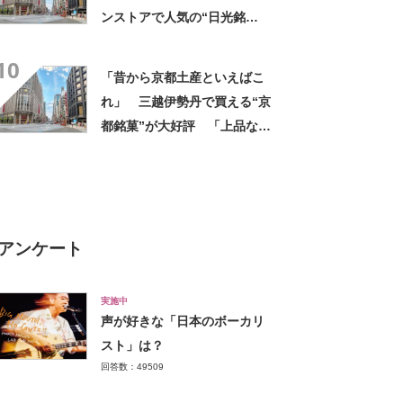
ンストアで人気の“日光銘
菓”に集まった声！「軽い食感
10
とほんのりバター味」「いつ
「昔から京都土産といえばこ
も1枚じゃ終われない」
れ」 三越伊勢丹で買える“京
都銘菓”が大好評 「上品な甘
みで美味しい」「毎年買って
ます！」
アンケート
実施中
声が好きな「日本のボーカリ
スト」は？
回答数：49509