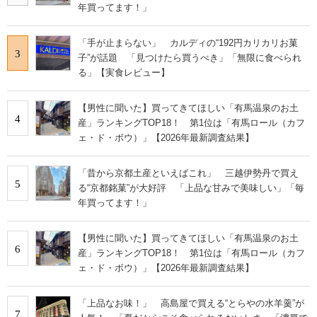
年買ってます！」
「手が止まらない」 カルディの“192円カリカリお菓
3
子”が話題 「見つけたら買うべき」「無限に食べられ
る」【実食レビュー】
【男性に聞いた】買ってきてほしい「有馬温泉のお土
4
産」ランキングTOP18！ 第1位は「有馬ロール（カフ
ェ・ド・ボウ）」【2026年最新調査結果】
「昔から京都土産といえばこれ」 三越伊勢丹で買え
5
る“京都銘菓”が大好評 「上品な甘みで美味しい」「毎
年買ってます！」
【男性に聞いた】買ってきてほしい「有馬温泉のお土
6
産」ランキングTOP18！ 第1位は「有馬ロール（カフ
ェ・ド・ボウ）」【2026年最新調査結果】
「上品なお味！」 高島屋で買える“とらやの水羊羹”が
7