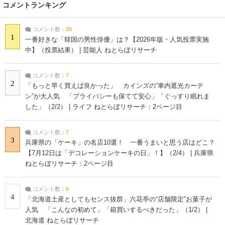
コメントランキング
コメント数：
20
1
一番好きな「韓国の男性俳優」は？【2026年版・人気投票実施
中】（投票結果） | 芸能人 ねとらぼリサーチ
コメント数：
7
2
「もっと早く買えば良かった」 カインズの“車内遮光カーテ
ン”が大人気 「プライバシーも保てて安心」「ぐっすり眠れま
した」（2/2） | ライフ ねとらぼリサーチ：2ページ目
コメント数：
7
3
兵庫県の「ケーキ」の名店10選！ 一番うまいと思う店はどこ？
【7月12日は「デコレーションケーキの日」！】（2/4） | 兵庫県
ねとらぼリサーチ：2ページ目
コメント数：
5
4
「北海道土産としてもセンス抜群」六花亭の“店舗限定”お菓子が
人気 「こんなの初めて」「箱買いするべきだった」（1/2） |
北海道 ねとらぼリサーチ