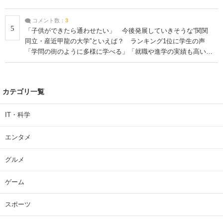
コメント数：
3
5
「子供ができたら通わせたい」 今後発展していきそうな“関関
同立・産近甲龍の大学”といえば？ ランキング1位に学生の声
「学問の街のように多様に学べる」「就職や進学の実績も高い」
| 大学 ねとらぼリサーチ
カテゴリ一覧
IT・科学
エンタメ
グルメ
ゲーム
スポーツ