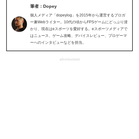
筆者：Dopey
企業向けIT製品の総合サイト
個人メディア「dopeylog」を2015年から運営するブロガ
IT製品の技術・比較・事例
ー兼Webライター。10代の頃からFPSゲームにどっぷり浸
かり、現在はeスポーツを愛好する。eスポーツメディアで
製造業のIT導入・活用を支援
はニュース、ゲーム攻略、デバイスレビュー、プロゲーマ
ーへのインタビューなどを担当。
モノづくり技術者専門サイト
advertisement
エレクトロニクス専門サイト
電子設計の基本と応用
エネルギーの専門メディア
建設×テクノロジーの最前線
ちょっと気になるネットの話題