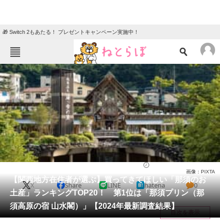
🎁 Switch 2もあたる！ プレゼントキャンペーン実施中！
ねとらぼメニュー
TOP
ニュース
エンタメ
クイズ
グルメ
地域
住まい
教育・育児
動物
リサーチ
栃木県
2024/12/01 10:20（公開）
画像：PIXTA
会員記事
【関西地方在住者が選ぶ】買ってきてほしい「那須のお
X
Share
LINE
hatena
0
土産」ランキングTOP20！ 第1位は「那須プリン（那
メディア
須高原の宿 山水閣）」【2024年最新調査結果】
目次を表示
注目記事を集めた総合ページ