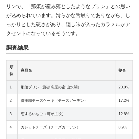
リンで、「那須が産み落としたようなプリン」との思い
が込められています。滑らかな舌触りでありながら、し
っかりとした硬さがあり、隠し味が入ったカラメルがア
クセントになっているそうです。
調査結果
順
商品名
割合
位
1
那須プリン（那須高原の宿 山水閣）
20.0%
2
御用邸チーズケーキ（チーズガーデン）
17.2%
3
恋するいちご（苺が主役）
12.8%
4
ガレットチーズ（チーズガーデン）
8.9%