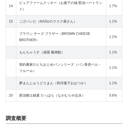
ピュアファームクッキー（お菓子の城 那須ハートラン
14
1.7%
ド）
15
こげパンだ（NASUのラスク屋さん）
1.1%
ブラウン チーズ ブラザー（BROWN CHEESE
1.1%
BROTHER）
もんちゃうす（扇屋 鳳鳴館）
1.1%
契約農家のとちおとめパンシリーズ（パン香房ベル・
1.1%
フルール）
夢まんじゅうどりまん（和洋菓子おおつか）
1.1%
20
那須郷土銘菓 だっぱら（なかむらや志水）
0.6%
調査概要