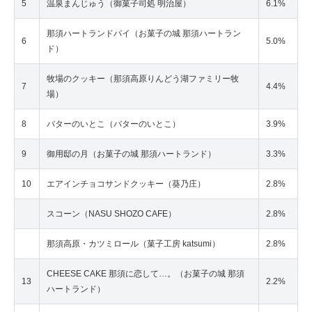
5
温泉まんじゅう（御菓子司処 明治屋）
6.1%
那須ハートランドパイ（お菓子の城 那須ハートラン
6
5.0%
ド）
牧場のクッキー（那須高原りんどう湖ファミリー牧
7
4.4%
場）
8
バターのいとこ（バターのいとこ）
3.9%
9
御用邸の月（お菓子の城 那須ハートランド）
3.3%
10
エアインチョコサンドクッキー（葵乃庄）
2.8%
スコーン（NASU SHOZO CAFE）
2.8%
那須高原・カツミロール（菓子工房 katsumi）
2.8%
CHEESE CAKE 那須に恋して…。（お菓子の城 那須
13
2.2%
ハートランド）