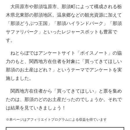
大田原市や那須塩原市、那須町によって構成される栃
ITの今と未来を見通す
木県北東部の那須地区。温泉郷などの観光資源に加えて
「那須どうぶつ王国」「那須ハイランドパーク」「那須
スマホと通信の最新トレンド
サファリパーク」といったレジャースポットも豊富で
進化するPCとデバイスの未来
す。
好きが集まる 比べて選べる
ねとらぼではアンケートサイト「ボイスノート」の協
力のもと、関西地方在住者を対象に「買ってきてほしい
ビジネスと働き方のヒント
那須のお土産はどれ？」というテーマでアンケートを実
AI活用のいまが分かる
施しました。
企業ITのトレンドを詳説
関西地方在住者から「買ってきてほしい」と票を集め
たのは、那須のどのお土産だったのでしょうか。それで
経営リーダーのコミュニティ
は結果を見ていきましょう！
マーケ×ITの今がよく分かる
※本ページはアフィリエイトプログラムによる収益を得ています
ITエンジニア向け専門サイト