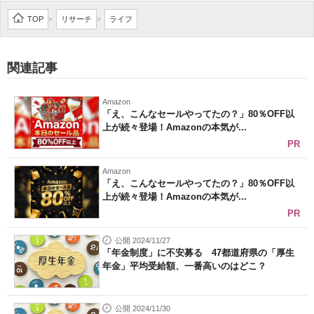
企業向けIT製品の総合サイト
TOP
リサーチ
ライフ
>
>
IT製品の技術・比較・事例
関連記事
製造業のIT導入・活用を支援
Amazon
モノづくり技術者専門サイト
「え、こんなセールやってたの？」80％OFF以
上が続々登場！Amazonの本気が...
エレクトロニクス専門サイト
PR
電子設計の基本と応用
Amazon
「え、こんなセールやってたの？」80％OFF以
上が続々登場！Amazonの本気が...
エネルギーの専門メディア
PR
建設×テクノロジーの最前線
公開 2024/11/27
「年金制度」に不安募る 47都道府県の「厚生
ちょっと気になるネットの話題
年金」平均受給額、一番高いのはどこ？
公開 2024/11/30