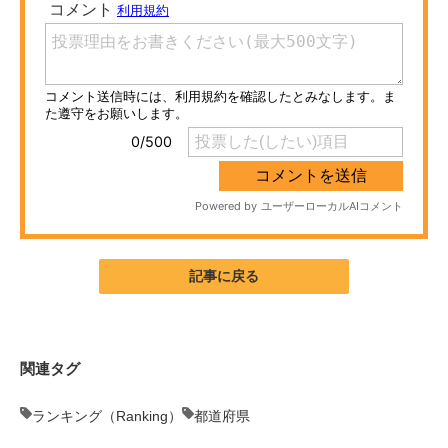
ITの今と未来を見通す
スマホと通信の最新トレンド
進化するPCとデバイスの未来
好きが集まる 比べて選べる
ビジネスと働き方のヒント
AI活用のいまが分かる
記事に戻る
企業ITのトレンドを詳説
経営リーダーのコミュニティ
関連タグ
マーケ×ITの今がよく分かる
ランキング（Ranking）
都道府県
ITエンジニア向け専門サイト