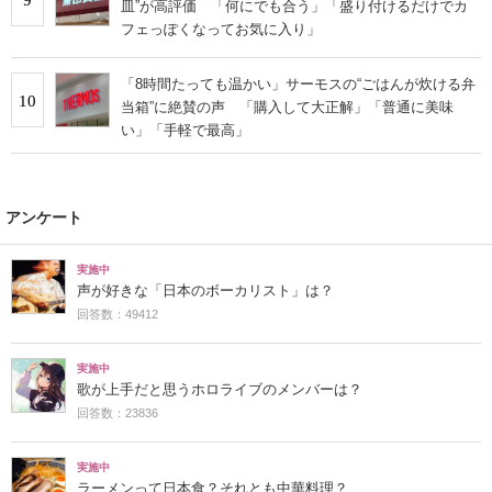
皿”が高評価 「何にでも合う」「盛り付けるだけでカ
フェっぽくなってお気に入り」
「8時間たっても温かい」サーモスの“ごはんが炊ける弁
10
当箱”に絶賛の声 「購入して大正解」「普通に美味
い」「手軽で最高」
アンケート
実施中
声が好きな「日本のボーカリスト」は？
回答数：49412
実施中
歌が上手だと思うホロライブのメンバーは？
回答数：23836
実施中
ラーメンって日本食？それとも中華料理？