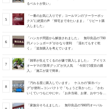
るベルトが良い」
「一番のお気に入りです」コールマンの“クーラーボッ
5
クス”に絶賛の声 「帰宅まで冷たいまま」「リピート購
入しました」
「ハンカチ問題から解放されました」 無印良品の“790
6
円メッシュポーチ”がかなり便利 「濡れてもすぐ乾
く」「追加購入を考えています」
「雑草が生えてくるのが嫌で購入しました」 アイリス
7
オーヤマの“防草グッズ”が大人気 「今回で3度目の購
入」「施工が楽で簡単」
「汚れる度に購入しています」 ケユカの“保冷バッ
8
グ”が便利→コンパクトで「ちょうど良かった」「かわ
いくていつもにやにや」「お弁当箱、お箸、おやつを入
れるのに十分」
「家族分そろえました」 無印良品の“990円オーバル
9