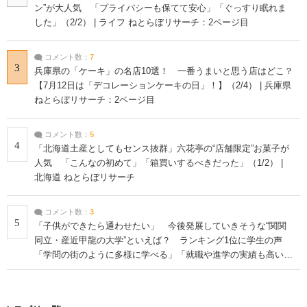
ン”が大人気 「プライバシーも保てて安心」「ぐっすり眠れま
した」（2/2） | ライフ ねとらぼリサーチ：2ページ目
コメント数：
7
3
兵庫県の「ケーキ」の名店10選！ 一番うまいと思う店はどこ？
【7月12日は「デコレーションケーキの日」！】（2/4） | 兵庫県
ねとらぼリサーチ：2ページ目
コメント数：
5
4
「北海道土産としてもセンス抜群」六花亭の“店舗限定”お菓子が
人気 「こんなの初めて」「箱買いするべきだった」（1/2） |
北海道 ねとらぼリサーチ
コメント数：
3
5
「子供ができたら通わせたい」 今後発展していきそうな“関関
同立・産近甲龍の大学”といえば？ ランキング1位に学生の声
「学問の街のように多様に学べる」「就職や進学の実績も高い」
| 大学 ねとらぼリサーチ