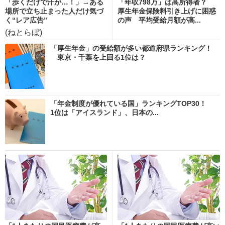
「歩くだけで汗が…！」→ある
「年収798万」は高所得者？
場所で立ち止まった人だけ気づ
厚生年金保険料引き上げに困惑
く“レア広告”
の声 平均受給月額が高...
(ねとらぼ)
「厚生年金」の受給額が多い都道府県ランキング！
東京・千葉を上回る1位は？
「年金制度が優れている国」ランキングTOP30！
1位は「アイスランド」、日本の...