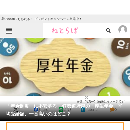
🎁 Switch 2もあたる！ プレゼントキャンペーン実施中！
ねとらぼメニュー
TOP
ニュース
エンタメ
クイズ
グルメ
地域
住まい
教育・育児
動物
リサーチ
ライフ
2024/11/27 08:50（公開）
画像：写真AC（画像はイメージです）
会員記事
「年金制度」に不安募る 47都道府県の「厚生年金」平
X
Share
LINE
hatena
0
均受給額、一番高いのはどこ？
メディア
注目記事を集めた総合ページ