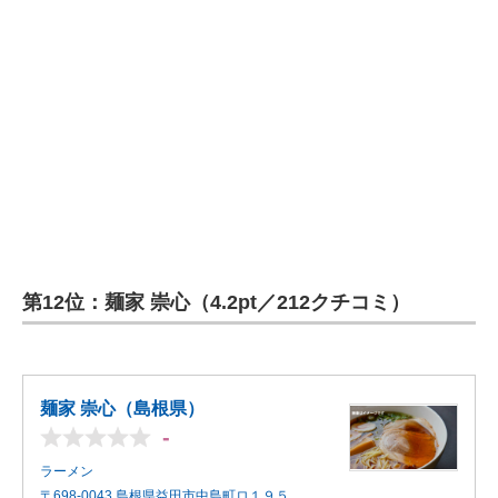
第12位：麺家 崇心（4.2pt／212クチコミ）
麺家 崇心（島根県）
-
ラーメン
〒698-0043 島根県益田市中島町ロ１９５