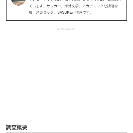
ています。サッカー、海外文学、アカデミックな話題全
企業向けIT製品の総合サイト
般、洋楽ロック、SASUKEが得意です。
IT製品の技術・比較・事例
advertisement
製造業のIT導入・活用を支援
モノづくり技術者専門サイト
エレクトロニクス専門サイト
電子設計の基本と応用
エネルギーの専門メディア
建設×テクノロジーの最前線
ちょっと気になるネットの話題
調査概要