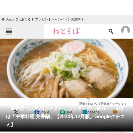
🎁 Switch 2もあたる！ プレゼントキャンペーン実施中！
ねとらぼメニュー
TOP
ニュース
エンタメ
クイズ
グルメ
地域
住まい
教育・育児
動物
リサーチ
島根県
2024/12/07 18:45（公開）
画像：PIXTA （画像はイメージです）
会員記事
「島根県で人気のラーメン」ランキングTOP20！ 1位
X
Share
LINE
hatena
0
は「中華料理 美香蘭」【2024年12月版／Googleクチコ
メディア
ミ】
目次を表示
注目記事を集めた総合ページ