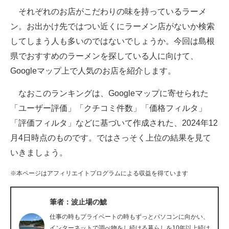
それぞれのお店がこだわりの味を持っているラーメ
ITの今と未来を見通す
ン。お出かけ先ではつい近くにラーメン店がないか検索
してしまう人も多いのではないでしょうか。今回は島根
スマホと通信の最新トレンド
県でおすすめのラーメンを探している人に向けて、
進化するPCとデバイスの未来
Googleマップ上で人気のお店を紹介します。
好きが集まる 比べて選べる
なおこのランキングは、Googleマップに寄せられた
「ユーザー評価」「クチコミ件数」「価格フィルタ」
ビジネスと働き方のヒント
「評価フィルタ」などに基づいて作成された、2024年12
AI活用のいまが分かる
月4日時点のものです。ではさっそく上位の結果を見て
いきましょう。
企業ITのトレンドを詳説
※本ページはアフィリエイトプログラムによる収益を得ています
経営リーダーのコミュニティ
マーケ×ITの今がよく分かる
筆者：波止場の鯱
仕事の時もプライベートの時もずっとパソコンに向かい、
ITエンジニア向け専門サイト
インターネットで調べ物をし続ける暮らしを10年以上続け