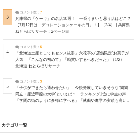
コメント数：
7
3
兵庫県の「ケーキ」の名店10選！ 一番うまいと思う店はどこ？
【7月12日は「デコレーションケーキの日」！】（2/4） | 兵庫県
ねとらぼリサーチ：2ページ目
コメント数：
5
4
「北海道土産としてもセンス抜群」六花亭の“店舗限定”お菓子が
人気 「こんなの初めて」「箱買いするべきだった」（1/2） |
北海道 ねとらぼリサーチ
コメント数：
3
5
「子供ができたら通わせたい」 今後発展していきそうな“関関
同立・産近甲龍の大学”といえば？ ランキング1位に学生の声
「学問の街のように多様に学べる」「就職や進学の実績も高い」
| 大学 ねとらぼリサーチ
カテゴリ一覧