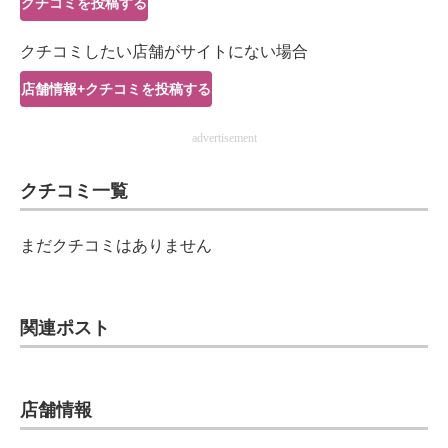
クチコミを投稿する
IT製品の技術・比較・事例
クチコミしたい店舗がサイトにない場合
製造業のIT導入・活用を支援
店舗情報+クチコミを投稿する
モノづくり技術者専門サイト
advertisement
エレクトロニクス専門サイト
クチコミ一覧
電子設計の基本と応用
エネルギーの専門メディア
まだクチコミはありません
建設×テクノロジーの最前線
ちょっと気になるネットの話題
関連ポスト
店舗情報