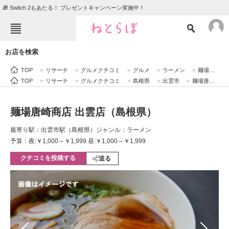
🎁 Switch 2もあたる！ プレゼントキャンペーン実施中！
ねとらぼメニュー
お店を検索
TOP
ニュース
TOP
>
リサーチ
>
グルメクチコミ
>
グルメ
>
ラーメン
>
麺場唐崎商店 出雲店（島根県）
エンタメ
クイズ
TOP
>
リサーチ
>
グルメクチコミ
>
島根県
>
出雲市
>
麺場唐崎商店 出雲店（島根県）
グルメ
地域
麺場唐崎商店 出雲店（島根県）
住まい
教育・育児
最寄り駅：出雲市駅（島根県）
ジャンル：ラーメン
動物
リサーチ
予算：夜:￥1,000～￥1,999 昼:￥1,000～￥1,999
クチコミを投稿する
会員記事
送る
メディア
注目記事を集めた総合ページ
ITの今と未来を見通す