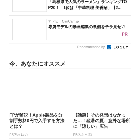
「島根県で人気のラーメン」ランキングTO
P20！ 1位は「中華料理 美香蘭」【2...
アドビ｜CanCam.jp
専属モデルの動画編集の裏側をチラ見せ♡
PR
Recommended by
今、あなたにオススメ
FPが解説！Apple製品を分
【話題】その発想はなかっ
割手数料0円で入手する方法
た…！猛暑の夏、意外な場所
とは？
に「涼しい」広告
PR(Fav-Log)
PR(ねとらぼ)