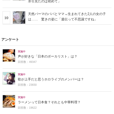
水引見たのは初めて」
天然パーマのパパとママ→生まれてきた2人の女の子
10
は…… 驚きの姿に「遺伝って不思議ですね」
アンケート
実施中
声が好きな「日本のボーカリスト」は？
回答数：49347
実施中
歌が上手だと思うホロライブのメンバーは？
回答数：23830
実施中
ラーメンって日本食？それとも中華料理？
回答数：19622