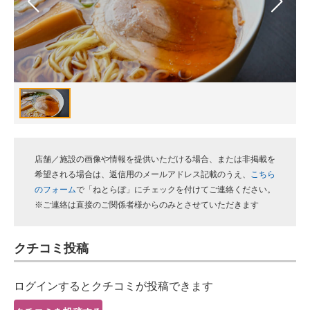
スマホと通信の最新トレンド
進化するPCとデバイスの未来
好きが集まる 比べて選べる
ビジネスと働き方のヒント
AI活用のいまが分かる
店舗／施設の画像や情報を提供いただける場合、または非掲載を
企業ITのトレンドを詳説
希望される場合は、返信用のメールアドレス記載のうえ、
こちら
のフォーム
で「ねとらぼ」にチェックを付けてご連絡ください。
経営リーダーのコミュニティ
※ご連絡は直接のご関係者様からのみとさせていただきます
マーケ×ITの今がよく分かる
クチコミ投稿
ITエンジニア向け専門サイト
ログインするとクチコミが投稿できます
企業向けIT製品の総合サイト