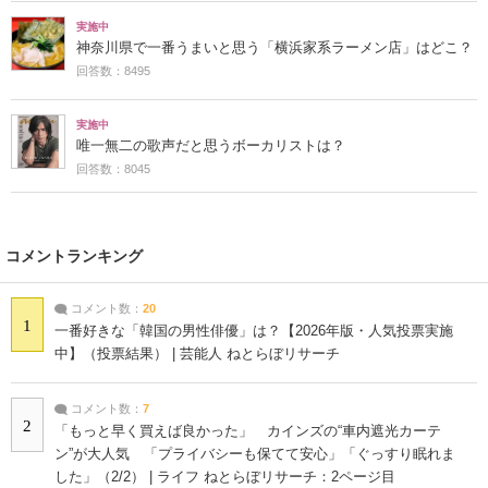
実施中
神奈川県で一番うまいと思う「横浜家系ラーメン店」はどこ？
回答数：8495
実施中
唯一無二の歌声だと思うボーカリストは？
回答数：8045
コメントランキング
コメント数：
20
1
一番好きな「韓国の男性俳優」は？【2026年版・人気投票実施
中】（投票結果） | 芸能人 ねとらぼリサーチ
コメント数：
7
2
「もっと早く買えば良かった」 カインズの“車内遮光カーテ
ン”が大人気 「プライバシーも保てて安心」「ぐっすり眠れま
した」（2/2） | ライフ ねとらぼリサーチ：2ページ目