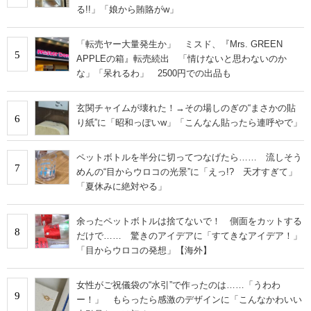
る!!」「娘から賄賂がw」
「転売ヤー大量発生か」 ミスド、『Mrs. GREEN
5
APPLEの箱』転売続出 「情けないと思わないのか
な」「呆れるわ」 2500円での出品も
玄関チャイムが壊れた！→その場しのぎの“まさかの貼
6
り紙”に「昭和っぽいw」「こんなん貼ったら連呼やで」
ペットボトルを半分に切ってつなげたら…… 流しそう
7
めんの“目からウロコの光景”に「えっ!? 天才すぎて」
「夏休みに絶対やる」
余ったペットボトルは捨てないで！ 側面をカットする
8
だけで…… 驚きのアイデアに「すてきなアイデア！」
「目からウロコの発想」【海外】
女性がご祝儀袋の“水引”で作ったのは……「うわわ
9
ー！」 もらったら感激のデザインに「こんなかわいい