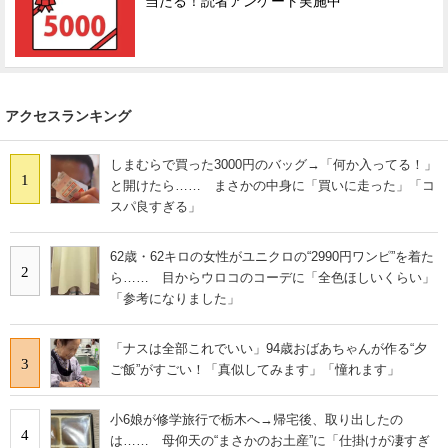
当たる！読者アンケート実施中
アクセスランキング
しまむらで買った3000円のバッグ→「何か入ってる！」
1
と開けたら…… まさかの中身に「買いに走った」「コ
スパ良すぎる」
62歳・62キロの女性がユニクロの“2990円ワンピ”を着た
2
ら…… 目からウロコのコーデに「全色ほしいくらい」
「参考になりました」
「ナスは全部これでいい」94歳おばあちゃんが作る“夕
3
ご飯”がすごい！「真似してみます」「憧れます」
小6娘が修学旅行で栃木へ→帰宅後、取り出したの
4
は…… 母仰天の“まさかのお土産”に「仕掛けが凄すぎ