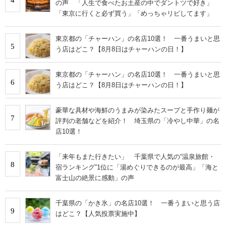
の声 「人生で食べたお土産の中でダントツで好き」
「東京に行くと必ず買う」「めっちゃリピしてます」
東京都の「チャーハン」の名店10選！ 一番うまいと思
5
う店はどこ？【8月8日はチャーハンの日！】
東京都の「チャーハン」の名店10選！ 一番うまいと思
6
う店はどこ？【8月8日はチャーハンの日！】
豪華な具材や海鮮のうまみが染みたスープと手作り麺が
7
評判の老舗などを紹介！ 埼玉県の「冷やし中華」の名
店10選！
「来年もまた行きたい」 千葉県で人気の“温泉旅館・
8
宿ランキング”1位に「湯めぐりできるのが最高」「海と
富士山の絶景に感動」の声
千葉県の「かき氷」の名店10選！ 一番うまいと思う店
9
はどこ？【人気投票実施中】