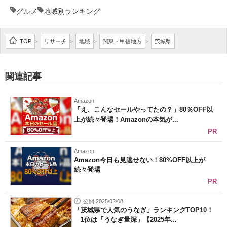
グルメ
地域別ランキング
企業向けIT製品の総合サイト
IT製品の技術・比較・事例
TOP
リサーチ
地域
関東・甲信地方
茨城県
>
>
>
>
製造業のIT導入・活用を支援
関連記事
モノづくり技術者専門サイト
エレクトロニクス専門サイト
Amazon
「え、こんなセールやってたの？」80％OFF以
上が続々登場！Amazonの本気が...
電子設計の基本と応用
PR
エネルギーの専門メディア
Amazon
Amazon今日も見逃せない！80%OFF以上が
建設×テクノロジーの最前線
続々登場
PR
ちょっと気になるネットの話題
公開 2025/02/08
「茨城県で人気のうなぎ」ランキングTOP10！
1位は「うなぎ量深」【2025年...