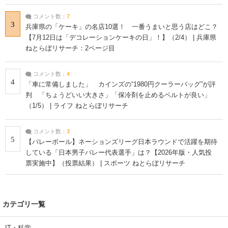
コメント数：
7
3
兵庫県の「ケーキ」の名店10選！ 一番うまいと思う店はどこ？
【7月12日は「デコレーションケーキの日」！】（2/4） | 兵庫県
ねとらぼリサーチ：2ページ目
コメント数：
4
4
「車に常備しました」 カインズの“1980円クーラーバッグ”が評
判 「ちょうどいい大きさ」「保冷剤を止めるベルトが良い」
（1/5） | ライフ ねとらぼリサーチ
コメント数：
3
5
【バレーボール】ネーションズリーグ日本ラウンドで活躍を期待
している「日本男子バレー代表選手」は？【2026年版・人気投
票実施中】（投票結果） | スポーツ ねとらぼリサーチ
カテゴリ一覧
IT・科学