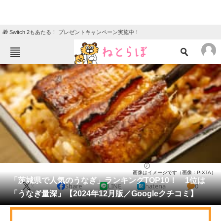
🎁 Switch 2もあたる！ プレゼントキャンペーン実施中！
ねとらぼメニュー
TOP
ニュース
エンタメ
クイズ
グルメ
地域
住まい
教育・育児
動物
リサーチ
茨城県
2024/12/09 10:00（公開）
画像はイメージです（画像：PIXTA）
会員記事
「茨城県で人気のうなぎ」ランキングTOP10！ 1位は
X
Share
LINE
hatena
0
「うなぎ量深」【2024年12月版／Googleクチコミ】
メディア
注目記事を集めた総合ページ