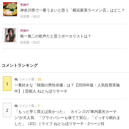
実施中
神奈川県で一番うまいと思う「横浜家系ラーメン店」はどこ？
回答数：8512
実施中
唯一無二の歌声だと思うボーカリストは？
回答数：8122
コメントランキング
コメント数：
21
1
一番好きな「韓国の男性俳優」は？【2026年版・人気投票実施
中】 | 芸能人 ねとらぼリサーチ
コメント数：
7
2
「もっと早く買えば良かった」 カインズの“車内遮光カーテ
ン”が大人気 「プライバシーも保てて安心」「ぐっすり眠れま
した」（2/2） | ライフ ねとらぼリサーチ：2ページ目