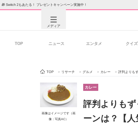
🎁 Switch 2もあたる！ プレゼントキャンペーン実施中！
メディア
TOP
ニュース
エンタメ
クイズ
注目記事を集めた総合ページ
ITの今
TOP
>
リサーチ
>
グルメ
>
カレー
>
評判よりも
ビジネスと働き方のヒント
AI活用
カレー
評判よりもず
ITエンジニア向け専門サイト
企業向けI
画像はイメージです（画
ーンは？【人
像：写真AC）