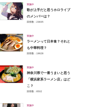
実施中
歌が上手だと思うホロライブ
のメンバーは？
回答数：23835
実施中
ラーメンって日本食？それと
も中華料理？
回答数：19628
実施中
神奈川県で一番うまいと思う
「横浜家系ラーメン店」はど
こ？
回答数：8502
実施中