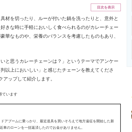
ニクス専門サイト
電子設計の基本と応用
エネルギーの専
目次を表示
具材を切ったり、ルーが付いた鍋を洗ったりと、意外と
、好きな時に手軽においしく食べられるのがカレーチェー
が豪華なものや、栄養のバランスを考慮したものもあり、
いと思うカレーチェーンは？」というテーマでアンケー
評判以上においしい」と感じたチェーンを教えてくださ
クアップして紹介します。
得ています
ウトドアブームに乗っかり、最近道具を買いそろえて地方遠征を開始した新
近車のローンを一括返済したのでお金がありません。