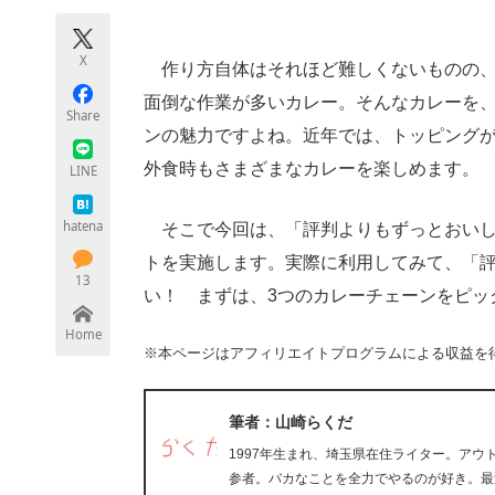
モノづくり技術者専門サイト
エレクトロ
X
作り方自体はそれほど難しくないものの、
面倒な作業が多いカレー。そんなカレーを
Share
ちょっと気になるネットの話題
ンの魅力ですよね。近年では、トッピング
外食時もさまざまなカレーを楽しめます。
LINE
hatena
そこで今回は、「評判よりもずっとおいし
トを実施します。実際に利用してみて、「
13
い！ まずは、3つのカレーチェーンをピッ
Home
※本ページはアフィリエイトプログラムによる収益を
筆者：山崎らくだ
1997年生まれ、埼玉県在住ライター。ア
参者。バカなことを全力でやるのが好き。最