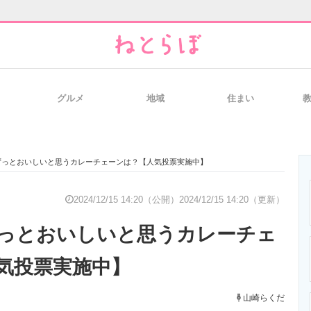
グルメ
地域
住まい
と未来を見通す
スマホと通信の最新トレンド
進化するPCとデ
ずっとおいしいと思うカレーチェーンは？【人気投票実施中】
のいまが分かる
企業ITのトレンドを詳説
経営リーダーの
2024/12/15 14:20（公開）
2024/12/15 14:20（更新）
っとおいしいと思うカレーチェ
T製品の総合サイト
IT製品の技術・比較・事例
製造業のIT導入
気投票実施中】
山崎らくだ