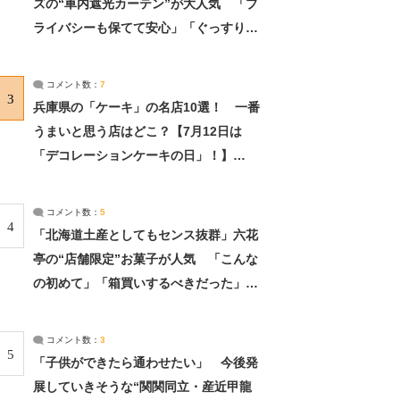
ズの“車内遮光カーテン”が大人気 「プ
ライバシーも保てて安心」「ぐっすり眠
れました」（2/2） | ライフ ねとらぼリ
サーチ：2ページ目
コメント数：
7
3
兵庫県の「ケーキ」の名店10選！ 一番
うまいと思う店はどこ？【7月12日は
「デコレーションケーキの日」！】
（2/4） | 兵庫県 ねとらぼリサーチ：2ペ
ージ目
コメント数：
5
4
「北海道土産としてもセンス抜群」六花
亭の“店舗限定”お菓子が人気 「こんな
の初めて」「箱買いするべきだった」
（1/2） | 北海道 ねとらぼリサーチ
コメント数：
3
5
「子供ができたら通わせたい」 今後発
展していきそうな“関関同立・産近甲龍