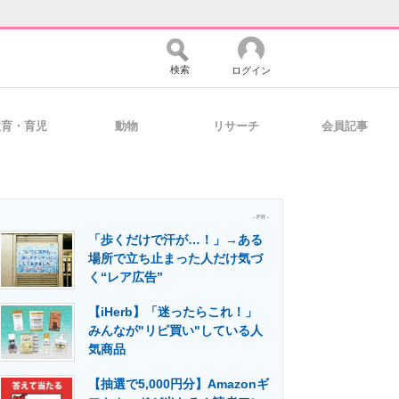
検索
ログイン
教育・育児
動物
リサーチ
会員記事
バイスの未来
好きが集まる 比べて選べる
- PR -
「歩くだけで汗が…！」→ある
コミュニティ
マーケ×ITの今がよく分かる
場所で立ち止まった人だけ気づ
く“レア広告”
【iHerb】「迷ったらこれ！」
・活用を支援
みんなが"リピ買い"している人
気商品
【抽選で5,000円分】Amazonギ