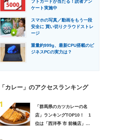
フトカードが当たる！読者アン
門メディア
建設×テクノロジーの最前線
ケート実施中
スマホの写真／動画をもう一段
安全に 買い切りクラウドストレ
ージ
重量約999g、最新CPU搭載のビ
ジネスPCの実力は？
「カレー」のアクセスランキング
1
「群馬県のカツカレーの名
店」ランキングTOP10！ 1
位は「西洋亭 市 前橋店」
【2023年2月17日時点／