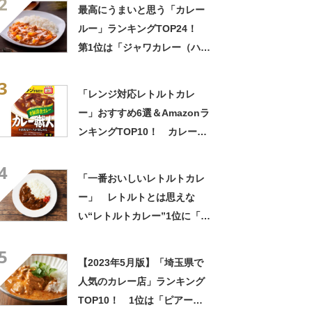
2
SARAH】
最高にうまいと思う「カレー
ルー」ランキングTOP24！
第1位は「ジャワカレー（ハウ
ス食品）」【2026年最新調査
3
結果】
「レンジ対応レトルトカレ
ー」おすすめ6選＆Amazonラ
ンキングTOP10！ カレー職
人やボンカレーなど【2022年
4
8月】
「一番おいしいレトルトカレ
ー」 レトルトとは思えな
い“レトルトカレー”1位に「し
っかりとスパイスを感じる」
5
「具がちゃんと入ってておい
【2023年5月版】「埼玉県で
しい」の声【7月29日は福神
人気のカレー店」ランキング
漬の日】
TOP10！ 1位は「ピアーズ