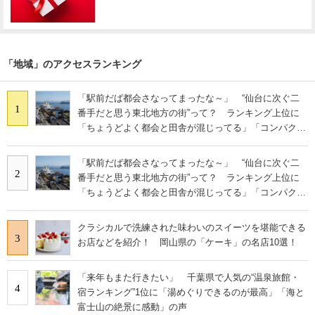
「地域」のアクセスランキング
「駅前だば都会さなってまったな～」 “仙台に次ぐ二
1
番手だと思う東北地方の街”って？ ランキング上位に
「ちょうどよく都会と田舎が混じってる」「コンパクト
にまとまったいい街」の声
「駅前だば都会さなってまったな～」 “仙台に次ぐ二
2
番手だと思う東北地方の街”って？ ランキング上位に
「ちょうどよく都会と田舎が混じってる」「コンパクト
にまとまったいい街」の声
クラシカルで洗練された味わいのスイーツを堪能できる
3
お店などを紹介！ 岡山県の「ケーキ」の名店10選！
「来年もまた行きたい」 千葉県で人気の“温泉旅館・
4
宿ランキング”1位に「湯めぐりできるのが最高」「海と
富士山の絶景に感動」の声