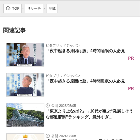
企業向けIT製品の総合サイト
TOP
リサーチ
地域
>
>
IT製品の技術・比較・事例
関連記事
製造業のIT導入・活用を支援
ビタブリッドジャパン
モノづくり技術者専門サイト
「夜中起きる原因は脳」4時間睡眠の人必見
PR
エレクトロニクス専門サイト
電子設計の基本と応用
ビタブリッドジャパン
「夜中起きる原因は脳」4時間睡眠の人必見
エネルギーの専門メディア
PR
建設×テクノロジーの最前線
公開 2025/05/05
「東京より上なの!?」→10代が選ぶ“発展しそう
ちょっと気になるネットの話題
な都道府県”ランキング、意外すぎ...
公開 2024/08/08