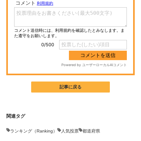
ITの今と未来を見通す
スマホと通信の最新トレンド
進化するPCとデバイスの未来
好きが集まる 比べて選べる
ビジネスと働き方のヒント
AI活用のいまが分かる
記事に戻る
企業ITのトレンドを詳説
経営リーダーのコミュニティ
関連タグ
マーケ×ITの今がよく分かる
ランキング（Ranking）
人気投票
都道府県
ITエンジニア向け専門サイト