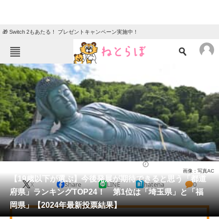
🎁 Switch 2もあたる！ プレゼントキャンペーン実施中！
ねとらぼメニュー
TOP
ニュース
エンタメ
クイズ
グルメ
地域
住まい
教育・育児
動物
リサーチ
地域
2024/12/18 18:10（公開）
画像：写真AC
会員記事
【19歳以下が選ぶ】今後発展が期待できると思う「都道
X
Share
LINE
hatena
0
府県」ランキングTOP24！ 第1位は「埼玉県」と「福
メディア
岡県」【2024年最新投票結果】
注目記事を集めた総合ページ