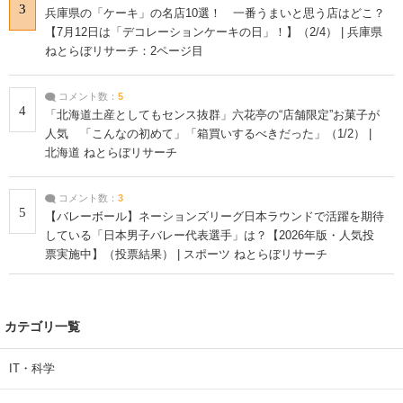
3
兵庫県の「ケーキ」の名店10選！ 一番うまいと思う店はどこ？
【7月12日は「デコレーションケーキの日」！】（2/4） | 兵庫県
ねとらぼリサーチ：2ページ目
コメント数：
5
4
「北海道土産としてもセンス抜群」六花亭の“店舗限定”お菓子が
人気 「こんなの初めて」「箱買いするべきだった」（1/2） |
北海道 ねとらぼリサーチ
コメント数：
3
5
【バレーボール】ネーションズリーグ日本ラウンドで活躍を期待
している「日本男子バレー代表選手」は？【2026年版・人気投
票実施中】（投票結果） | スポーツ ねとらぼリサーチ
カテゴリ一覧
IT・科学