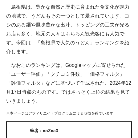
島根県は、豊かな自然と歴史に育まれた食文化が魅力
ITの今と未来を見通す
の地域で、うどんもその一つとして愛されています。コ
シのある麺や風味豊かな出汁、トッピングの工夫が光る
スマホと通信の最新トレンド
お店も多く、地元の人々はもちろん観光客にも人気で
進化するPCとデバイスの未来
す。今回は、「島根県で人気のうどん」ランキングを紹
介します。
好きが集まる 比べて選べる
なおこのランキングは、Googleマップに寄せられた
ビジネスと働き方のヒント
「ユーザー評価」「クチコミ件数」「価格フィルタ」
AI活用のいまが分かる
「評価フィルタ」などに基づいて作成された、2024年12
月17日時点のものです。ではさっそく上位の結果を見て
企業ITのトレンドを詳説
いきましょう。
経営リーダーのコミュニティ
※本ページはアフィリエイトプログラムによる収益を得ています
マーケ×ITの今がよく分かる
筆者：coZca3
ITエンジニア向け専門サイト