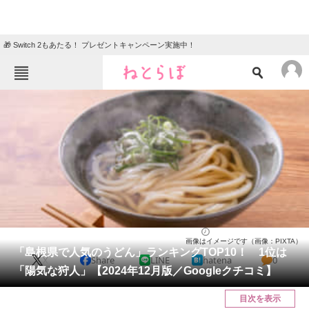
🎁 Switch 2もあたる！ プレゼントキャンペーン実施中！
ねとらぼメニュー
TOP
ニュース
エンタメ
クイズ
グルメ
地域
住まい
教育・育児
動物
リサーチ
島根県
2024/12/22 20:20（公開）
画像はイメージです（画像：PIXTA）
会員記事
「島根県で人気のうどん」ランキングTOP10！ 1位は
X
Share
LINE
hatena
0
「陽気な狩人」【2024年12月版／Googleクチコミ】
メディア
目次を表示
注目記事を集めた総合ページ