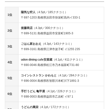
陽気な狩人
（4.5pt／185クチコミ）
1位
〒697-1203 島根県浜田市弥栄町高内イ333-1
後藤商店
（4.3pt／300クチコミ）
2位
〒699-5131 島根県益田市安富町1905-3
ごはん家おおえ
（4.3pt／143クチコミ）
3位
〒699-3161 島根県江津市波子町 イ1255 235
udon dining cafe安菜蔵
（4.1pt／411クチコミ）
4位
〒690-0046 島根県松江市乃木福富町731-80
コインレストラン かわもと
（4.1pt／284クチコミ）
5位
〒696-0004 島根県邑智郡川本町川下1891-3
手打うどん 亀甲屋
（4.1pt／226クチコミ）
6位
〒698-0003 島根県益田市乙吉町 イ97 1
うどんの萬栄
（4.1pt／172クチコミ）