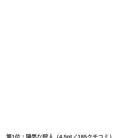
第1位：陽気な狩人（4.5pt／185クチコミ）