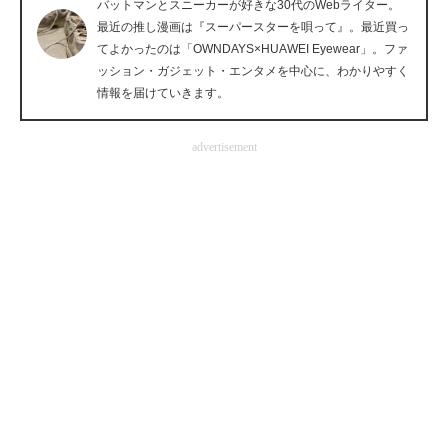
バットマンとスニーカーが好きな30代のWebライター。
企業向けIT製品の総合サイト
最近の推し漫画は『スーパースターを唄って』。最近買っ
てよかったのは「OWNDAYS×HUAWEI Eyewear」。ファ
IT製品の技術・比較・事例
ッション・ガジェット・エンタメを中心に、わかりやすく
情報を届けていきます。
製造業のIT導入・活用を支援
advertisement
モノづくり技術者専門サイト
エレクトロニクス専門サイト
電子設計の基本と応用
エネルギーの専門メディア
建設×テクノロジーの最前線
ちょっと気になるネットの話題